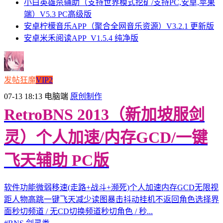
小白英雄杀辅助（支持世界模式挖矿/支持PC,安卓,苹果
端）V5.3 PC高级版
安卓柠檬音乐APP（聚合全网音乐资源）V3.2.1 更新版
安卓米禾阅读APP_V1.5.4 纯净版
发帖狂魔
VIP2
07-13 18:13
电脑端
原创制作
RetroBNS 2013（新加坡服剑
灵）个人加速/内存GCD/一键
飞天辅助 PC版
软件功能微弱移速(走路+战斗+濒死)个人加速内存GCD无限视
距人物高跳一键飞天减少读图暴击抖动挂机不返回角色选择界
面秒切频道 / 无CD切换频道秒切角色 / 秒...