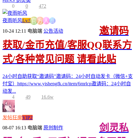
#
BNS 剑灵类
0
0
472
员
人
夜雨听风
Lv.9
方
官
邀请码
10-24 12:11
电脑端
公告活动
获取/金币充值/客服QQ联系方
式/各种常见问题 请看此贴
24小时自助获取“邀请码”邀请码：24小时自动发卡（微信+支
付宝）https://www.yishengfk.cn/item/6mrlcp邀请码：24小时自
动发...
4
49
16.6w
发帖狂魔
VIP2
剑灵私
08-07 16:13
电脑端
原创制作