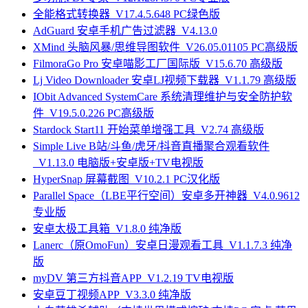
全能格式转换器_V17.4.5.648 PC绿色版
AdGuard 安卓手机广告过滤器_V4.13.0
XMind 头脑风暴/思维导图软件_V26.05.01105 PC高级版
FilmoraGo Pro 安卓喵影工厂国际版_V15.6.70 高级版
Lj Video Downloader 安卓LJ视频下载器_V1.1.79 高级版
IObit Advanced SystemCare 系统清理维护与安全防护软
件_V19.5.0.226 PC高级版
Stardock Start11 开始菜单增强工具_V2.74 高级版
Simple Live B站/斗鱼/虎牙/抖音直播聚合观看软件
_V1.13.0 电脑版+安卓版+TV电视版
HyperSnap 屏幕截图_V10.2.1 PC汉化版
Parallel Space（LBE平行空间）安卓多开神器_V4.0.9612
专业版
安卓太极工具箱_V1.8.0 纯净版
Lanerc（原OmoFun）安卓日漫观看工具_V1.1.7.3 纯净
版
myDV 第三方抖音APP_V1.2.19 TV电视版
安卓豆丁视频APP_V3.3.0 纯净版