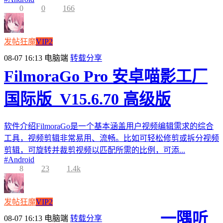
0
0
166
发帖狂魔
VIP2
08-07 16:13
电脑端
转载分享
FilmoraGo Pro 安卓喵影工厂
国际版_V15.6.70 高级版
软件介绍FilmoraGo是一个基本涵盖用户视频编辑需求的综合
工具，视频剪辑非常易用、流畅。比如可轻松修剪或拆分视频
剪辑，可旋转并裁剪视频以匹配所需的比例，可添...
#
Android
8
23
1.4k
发帖狂魔
VIP2
一隅听
08-07 16:13
电脑端
转载分享