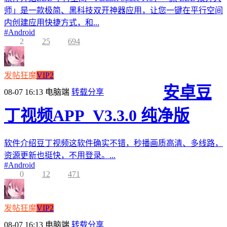
师」是一款极简、黑科技双开神器应用，让您一键在平行空间
内创建应用快捷方式，和...
#
Android
2
25
694
发帖狂魔
VIP2
安卓豆
08-07 16:13
电脑端
转载分享
丁视频APP_V3.3.0 纯净版
软件介绍豆丁视频这软件确实不错，秒播画质高清、多线路，
资源更新也挺快，不用登录。...
#
Android
0
12
471
发帖狂魔
VIP2
08-07 16:13
电脑端
转载分享