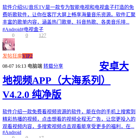
软件介绍SU音乐TV是一款专为智能电视和电视盒子打造的免
费听歌软件，让你在客厅大屏上畅享海量音乐资源。软件汇聚
丰富的歌单内容，涵盖热门歌单、抖音热歌、各类音乐排...
#
Android
#
电视盒子
0
0
127
发帖狂魔
VIP2
安卓大
08-07 16:13
电脑端
转载分享
地视频APP（大海系列）
V4.2.0 纯净版
软件介绍一款免费看视频资源的软件，能在你的手机上搜索到
精彩热播的视频，点击想看的视频全程无广告，让您更投入的
观看视频内容，多搜索视频点击观看能享受更多的福利，在...
#
Android
0
0
17