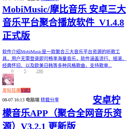
MobiMusic/摩比音乐 安卓三大
音乐平台聚合播放软件_V1.4.8
正式版
软件介绍MobiMusic是一款聚合三大音乐平台资源的听歌工
具，用户无需登录即可畅享海量音乐，软件涵盖流行、摇滚、
经典怀旧、以及欧美日韩等多种风格歌曲，支持歌单...
0
5
286
发帖狂魔
VIP2
安卓柠
08-07 16:13
电脑端
转载分享
檬音乐APP（聚合全网音乐资
源）V3.2.1 更新版