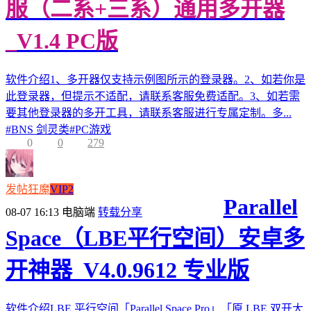
服（二系+三系）通用多开器
_V1.4 PC版
软件介绍1、多开器仅支持示例图所示的登录器。2、如若你是
此登录器，但提示不适配，请联系客服免费适配。3、如若需
要其他登录器的多开工具，请联系客服进行专属定制。多...
#
BNS 剑灵类
#
PC游戏
0
0
279
发帖狂魔
VIP2
Parallel
08-07 16:13
电脑端
转载分享
Space（LBE平行空间）安卓多
开神器_V4.0.9612 专业版
软件介绍LBE 平行空间「Parallel Space Pro」「原 LBE 双开大