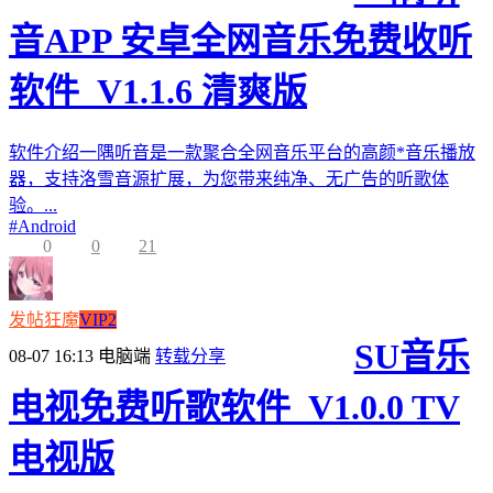
音APP 安卓全网音乐免费收听
软件_V1.1.6 清爽版
软件介绍一隅听音是一款聚合全网音乐平台的高颜*音乐播放
器，支持洛雪音源扩展，为您带来纯净、无广告的听歌体
验。...
#
Android
0
0
21
发帖狂魔
VIP2
SU音乐
08-07 16:13
电脑端
转载分享
电视免费听歌软件_V1.0.0 TV
电视版