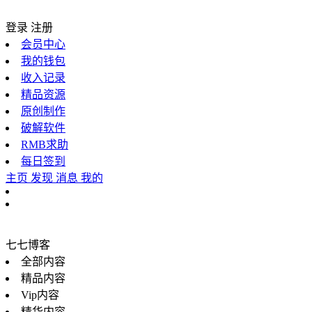
登录
注册
会员中心
我的钱包
收入记录
精品资源
原创制作
破解软件
RMB求助
每日签到
主页
发现
消息
我的
七七博客
全部内容
精品内容
Vip内容
精华内容