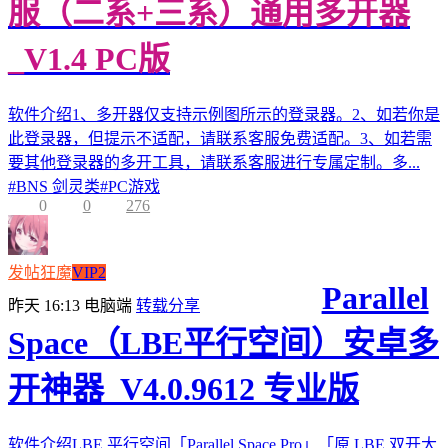
服（二系+三系）通用多开器
_V1.4 PC版
软件介绍1、多开器仅支持示例图所示的登录器。2、如若你是
此登录器，但提示不适配，请联系客服免费适配。3、如若需
要其他登录器的多开工具，请联系客服进行专属定制。多...
#
BNS 剑灵类
#
PC游戏
0
0
276
发帖狂魔
VIP2
Parallel
昨天 16:13
电脑端
转载分享
Space（LBE平行空间）安卓多
开神器_V4.0.9612 专业版
软件介绍LBE 平行空间「Parallel Space Pro」「原 LBE 双开大