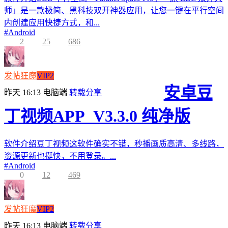
师」是一款极简、黑科技双开神器应用，让您一键在平行空间
内创建应用快捷方式，和...
#
Android
2
25
686
发帖狂魔
VIP2
安卓豆
昨天 16:13
电脑端
转载分享
丁视频APP_V3.3.0 纯净版
软件介绍豆丁视频这软件确实不错，秒播画质高清、多线路，
资源更新也挺快，不用登录。...
#
Android
0
12
469
发帖狂魔
VIP2
昨天 16:13
电脑端
转载分享