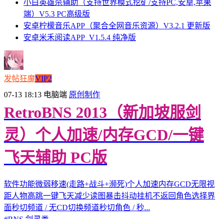
小白英雄杀辅助（支持世界模式挖矿/支持PC,安卓,苹果
端）V5.3 PC高级版
安卓柠檬音乐APP（聚合全网音乐资源）V3.2.1 更新版
安卓米禾阅读APP_V1.5.4 纯净版
发帖狂魔
VIP2
07-13 18:13
电脑端
原创制作
RetroBNS 2013（新加坡服剑
灵）个人加速/内存GCD/一键
飞天辅助 PC版
软件功能微弱移速(走路+战斗+濒死)个人加速内存GCD无限视
距人物高跳一键飞天减少读图暴击抖动挂机不返回角色选择界
面秒切频道 / 无CD切换频道秒切角色 / 秒...