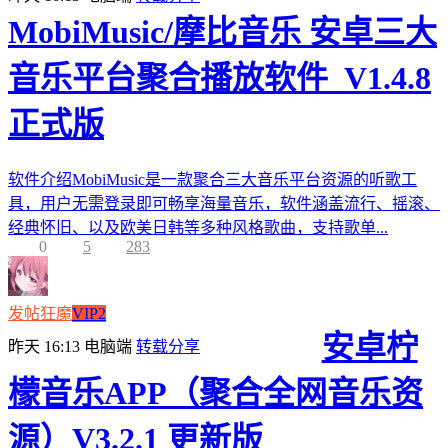
MobiMusic/摩比音乐 安卓三大
音乐平台聚合播放软件_V1.4.8
正式版
软件介绍MobiMusic是一款聚合三大音乐平台资源的听歌工
具，用户无需登录即可畅享海量音乐，软件涵盖流行、摇滚、
经典怀旧、以及欧美日韩等多种风格歌曲，支持歌单...
0
5
283
发帖狂魔
VIP2
安卓柠
昨天 16:13
电脑端
转载分享
檬音乐APP（聚合全网音乐资
源）V3.2.1 更新版