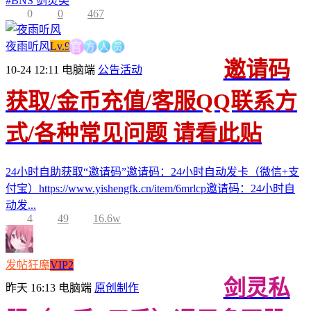
#
BNS 剑灵类
0
0
467
方
人
官
员
夜雨听风
Lv.9
邀请码
10-24 12:11
电脑端
公告活动
获取/金币充值/客服QQ联系方
式/各种常见问题 请看此贴
24小时自助获取“邀请码”邀请码：24小时自动发卡（微信+支
付宝）https://www.yishengfk.cn/item/6mrlcp邀请码：24小时自
动发...
4
49
16.6w
发帖狂魔
VIP2
剑灵私
昨天 16:13
电脑端
原创制作