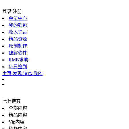
登录
注册
会员中心
我的钱包
收入记录
精品资源
原创制作
破解软件
RMB求助
每日签到
主页
发现
消息
我的
七七博客
全部内容
精品内容
Vip内容
精华内容