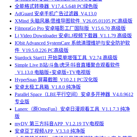
全能格式转换器_V17.4.5.648 PC绿色版
AdGuard 安卓手机广告过滤器_V4.13.0
XMind 头脑风暴/思维导图软件_V26.05.01105 PC高级版
FilmoraGo Pro 安卓喵影工厂国际版_V15.6.70 高级版
Lj Video Downloader 安卓LJ视频下载器_V1.1.79 高级版
IObit Advanced SystemCare 系统清理维护与安全防护软
件_V19.5.0.226 PC高级版
Stardock Start11 开始菜单增强工具_V2.74 高级版
Simple Live B站/斗鱼/虎牙/抖音直播聚合观看软件
_V1.13.0 电脑版+安卓版+TV电视版
HyperSnap 屏幕截图_V10.2.1 PC汉化版
安卓太极工具箱_V1.8.0 纯净版
Parallel Space（LBE平行空间）安卓多开神器_V4.0.9612
专业版
Lanerc（原OmoFun）安卓日漫观看工具_V1.1.7.3 纯净
版
myDV 第三方抖音APP_V1.2.19 TV电视版
安卓豆丁视频APP_V3.3.0 纯净版