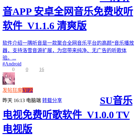
音APP 安卓全网音乐免费收听
软件_V1.1.6 清爽版
软件介绍一隅听音是一款聚合全网音乐平台的高颜*音乐播放
器，支持洛雪音源扩展，为您带来纯净、无广告的听歌体
验。...
#
Android
0
0
16
发帖狂魔
VIP2
SU音乐
昨天 16:13
电脑端
转载分享
电视免费听歌软件_V1.0.0 TV
电视版