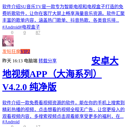
软件介绍SU音乐TV是一款专为智能电视和电视盒子打造的免
费听歌软件，让你在客厅大屏上畅享海量音乐资源。软件汇聚
丰富的歌单内容，涵盖热门歌单、抖音热歌、各类音乐排...
#
Android
#
电视盒子
0
0
87
发帖狂魔
VIP2
安卓大
昨天 16:13
电脑端
转载分享
地视频APP（大海系列）
V4.2.0 纯净版
软件介绍一款免费看视频资源的软件，能在你的手机上搜索到
精彩热播的视频，点击想看的视频全程无广告，让您更投入的
观看视频内容，多搜索视频点击观看能享受更多的福利，在...
#
Android
0
0
17