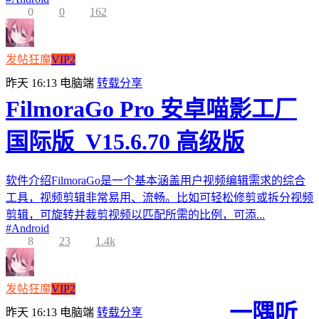
0
0
162
发帖狂魔
VIP2
昨天 16:13
电脑端
转载分享
FilmoraGo Pro 安卓喵影工厂
国际版_V15.6.70 高级版
软件介绍FilmoraGo是一个基本涵盖用户视频编辑需求的综合
工具，视频剪辑非常易用、流畅。比如可轻松修剪或拆分视频
剪辑，可旋转并裁剪视频以匹配所需的比例，可添...
#
Android
8
23
1.4k
发帖狂魔
VIP2
一隅听
昨天 16:13
电脑端
转载分享