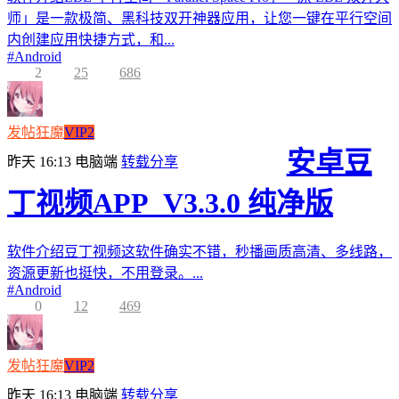
师」是一款极简、黑科技双开神器应用，让您一键在平行空间
内创建应用快捷方式，和...
#
Android
2
25
686
发帖狂魔
VIP2
安卓豆
昨天 16:13
电脑端
转载分享
丁视频APP_V3.3.0 纯净版
软件介绍豆丁视频这软件确实不错，秒播画质高清、多线路，
资源更新也挺快，不用登录。...
#
Android
0
12
469
发帖狂魔
VIP2
昨天 16:13
电脑端
转载分享