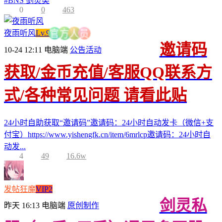
#
BNS 剑灵类
0
0
463
夜雨听风
Lv.9
员
人
方
官
邀请码
10-24 12:11
电脑端
公告活动
获取/金币充值/客服QQ联系方
式/各种常见问题 请看此贴
24小时自助获取“邀请码”邀请码：24小时自动发卡（微信+支
付宝）https://www.yishengfk.cn/item/6mrlcp邀请码：24小时自
动发...
4
49
16.6w
发帖狂魔
VIP2
剑灵私
昨天 16:13
电脑端
原创制作