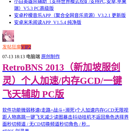
小白英雄杀辅助（支持世界模式挖矿/支持PC,安卓,苹果
端）V5.3 PC高级版
安卓柠檬音乐APP（聚合全网音乐资源）V3.2.1 更新版
安卓米禾阅读APP_V1.5.4 纯净版
发帖狂魔
VIP2
07-13 18:13
电脑端
原创制作
RetroBNS 2013（新加坡服剑
灵）个人加速/内存GCD/一键
飞天辅助 PC版
软件功能微弱移速(走路+战斗+濒死)个人加速内存GCD无限视
距人物高跳一键飞天减少读图暴击抖动挂机不返回角色选择界
面秒切频道 / 无CD切换频道秒切角色 / 秒...