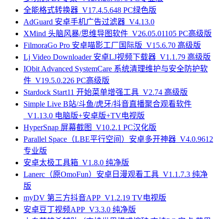
全能格式转换器_V17.4.5.648 PC绿色版
AdGuard 安卓手机广告过滤器_V4.13.0
XMind 头脑风暴/思维导图软件_V26.05.01105 PC高级版
FilmoraGo Pro 安卓喵影工厂国际版_V15.6.70 高级版
Lj Video Downloader 安卓LJ视频下载器_V1.1.79 高级版
IObit Advanced SystemCare 系统清理维护与安全防护软
件_V19.5.0.226 PC高级版
Stardock Start11 开始菜单增强工具_V2.74 高级版
Simple Live B站/斗鱼/虎牙/抖音直播聚合观看软件
_V1.13.0 电脑版+安卓版+TV电视版
HyperSnap 屏幕截图_V10.2.1 PC汉化版
Parallel Space（LBE平行空间）安卓多开神器_V4.0.9612
专业版
安卓太极工具箱_V1.8.0 纯净版
Lanerc（原OmoFun）安卓日漫观看工具_V1.1.7.3 纯净
版
myDV 第三方抖音APP_V1.2.19 TV电视版
安卓豆丁视频APP_V3.3.0 纯净版