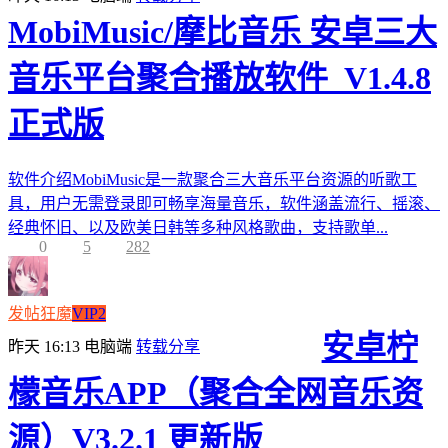
MobiMusic/摩比音乐 安卓三大
音乐平台聚合播放软件_V1.4.8
正式版
软件介绍MobiMusic是一款聚合三大音乐平台资源的听歌工
具，用户无需登录即可畅享海量音乐，软件涵盖流行、摇滚、
经典怀旧、以及欧美日韩等多种风格歌曲，支持歌单...
0
5
282
发帖狂魔
VIP2
安卓柠
昨天 16:13
电脑端
转载分享
檬音乐APP（聚合全网音乐资
源）V3.2.1 更新版