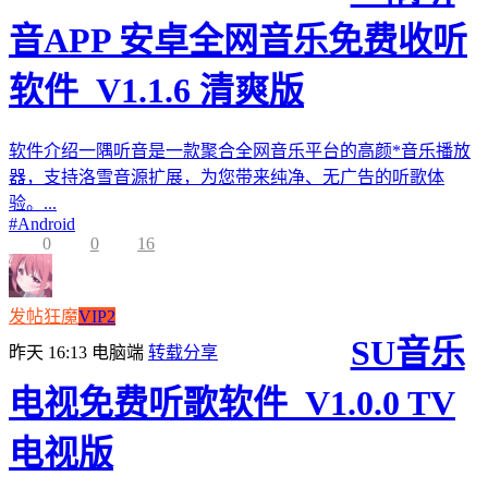
音APP 安卓全网音乐免费收听
软件_V1.1.6 清爽版
软件介绍一隅听音是一款聚合全网音乐平台的高颜*音乐播放
器，支持洛雪音源扩展，为您带来纯净、无广告的听歌体
验。...
#
Android
0
0
16
发帖狂魔
VIP2
SU音乐
昨天 16:13
电脑端
转载分享
电视免费听歌软件_V1.0.0 TV
电视版