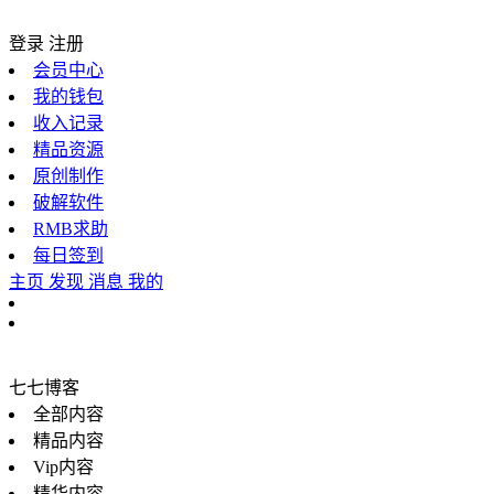
登录
注册
会员中心
我的钱包
收入记录
精品资源
原创制作
破解软件
RMB求助
每日签到
主页
发现
消息
我的
七七博客
全部内容
精品内容
Vip内容
精华内容