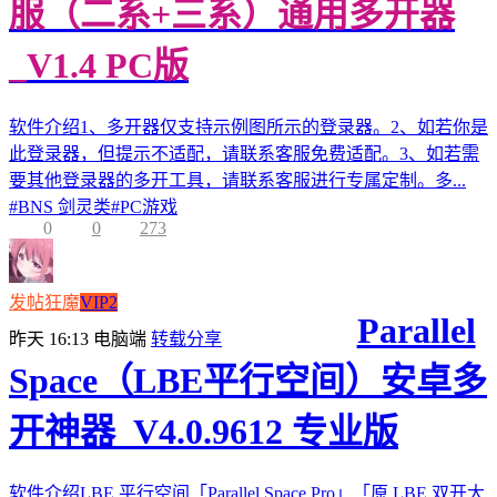
服（二系+三系）通用多开器
_V1.4 PC版
软件介绍1、多开器仅支持示例图所示的登录器。2、如若你是
此登录器，但提示不适配，请联系客服免费适配。3、如若需
要其他登录器的多开工具，请联系客服进行专属定制。多...
#
BNS 剑灵类
#
PC游戏
0
0
273
发帖狂魔
VIP2
Parallel
昨天 16:13
电脑端
转载分享
Space（LBE平行空间）安卓多
开神器_V4.0.9612 专业版
软件介绍LBE 平行空间「Parallel Space Pro」「原 LBE 双开大