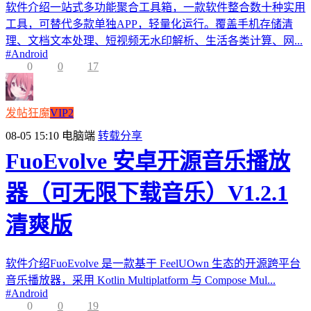
软件介绍一站式多功能聚合工具箱，一款软件整合数十种实用
工具，可替代多款单独APP，轻量化运行。覆盖手机存储清
理、文档文本处理、短视频无水印解析、生活各类计算、网...
#
Android
0
0
17
发帖狂魔
VIP2
08-05 15:10
电脑端
转载分享
FuoEvolve 安卓开源音乐播放
器（可无限下载音乐）V1.2.1
清爽版
软件介绍FuoEvolve 是一款基于 FeelUOwn 生态的开源跨平台
音乐播放器，采用 Kotlin Multiplatform 与 Compose Mul...
#
Android
0
0
19