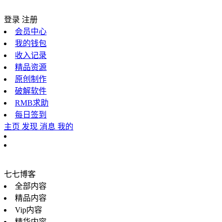
登录
注册
会员中心
我的钱包
收入记录
精品资源
原创制作
破解软件
RMB求助
每日签到
主页
发现
消息
我的
七七博客
全部内容
精品内容
Vip内容
精华内容