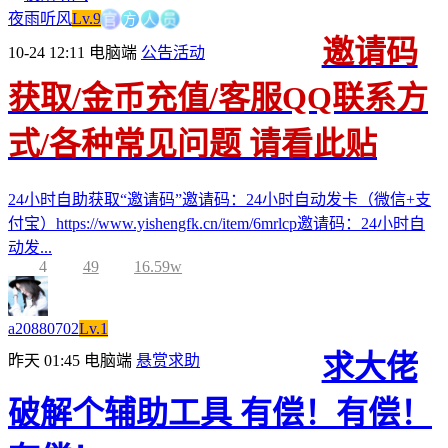
方
官
人
员
夜雨听风
Lv.9
邀请码
10-24 12:11
电脑端
公告活动
获取/金币充值/客服QQ联系方
式/各种常见问题 请看此贴
24小时自助获取“邀请码”邀请码：24小时自动发卡（微信+支
付宝）https://www.yishengfk.cn/item/6mrlcp邀请码：24小时自
动发...
4
49
16.59w
a20880702
Lv.1
求大佬
昨天 01:45
电脑端
悬赏求助
破解个辅助工具 有偿！有偿！