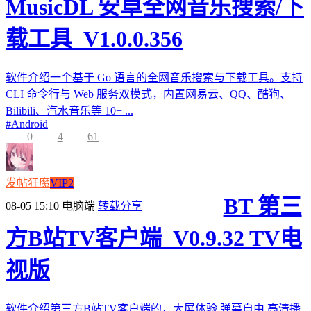
MusicDL 安卓全网音乐搜索/下
载工具_V1.0.0.356
软件介绍一个基于 Go 语言的全网音乐搜索与下载工具。支持
CLI 命令行与 Web 服务双模式，内置网易云、QQ、酷狗、
Bilibili、汽水音乐等 10+ ...
#
Android
0
4
61
发帖狂魔
VIP2
BT 第三
08-05 15:10
电脑端
转载分享
方B站TV客户端_V0.9.32 TV电
视版
软件介绍第三方B站TV客户端的，大屏体验,弹幕自由,高清播