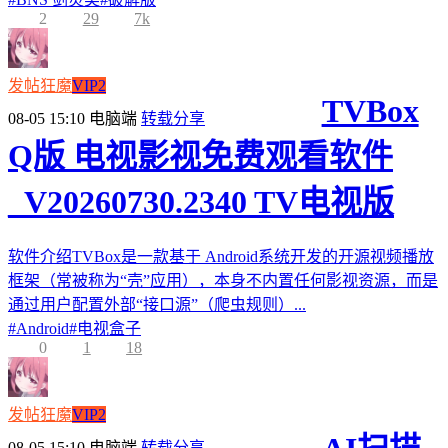
2
29
7k
发帖狂魔
VIP2
TVBox
08-05 15:10
电脑端
转载分享
Q版 电视影视免费观看软件
_V20260730.2340 TV电视版
软件介绍TVBox是一款基于 Android系统开发的开源视频播放
框架（常被称为“壳”应用），本身不内置任何影视资源，而是
通过用户配置外部“接口源”（爬虫规则）...
#
Android
#
电视盒子
0
1
18
发帖狂魔
VIP2
08-05 15:10
电脑端
转载分享