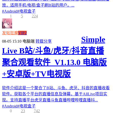
放，适用手机/电视/盒子刷B站的用户。...
#
Android
#
电视盒子
1
5
224
发帖狂魔
VIP2
Simple
08-05 15:10
电脑端
转载分享
Live B站/斗鱼/虎牙/抖音直播
聚合观看软件_V1.13.0 电脑版
+安卓版+TV电视版
软件介绍这是一个聚合了B站、斗鱼、虎牙、抖音的直播收看
软件。获取各个平台的直播信息及弹幕，基于AllLive项目实
现。支持直播平台虎牙直播斗鱼直播哔哩哔哩直播抖...
#
Android
#
电视盒子
0
23
742