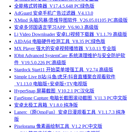
全能格式转换器_V17.4.5.648 PC绿色版
AdGuard 安卓手机广告过滤器_V4.13.0
XMind 头脑风暴/思维导图软件_V26.05.01105 PC高级版
安卓多邻国语言学习APP_V6.90.3 高级版
Lj Video Downloader 安卓LJ视频下载器_V1.1.79 高级版
AIDA64 电脑硬件检测工具_V8.35 PC绿色版
MX Player 强大的安卓视频播放器_V3.0.13 专业版
IObit Advanced SystemCare 系统清理维护与安全防护软
件_V19.5.0.226 PC高级版
Stardock Start11 开始菜单增强工具_V2.74 高级版
Simple Live B站/斗鱼/虎牙/抖音直播聚合观看软件
_V1.13.0 电脑版+安卓版+TV电视版
HyperSnap 屏幕截图_V10.2.1 PC汉化版
FastStone Capture 电脑长截图滚动截图_V11.3 PC中文版
安卓太极工具箱_V1.8.0 纯净版
Lanerc（原OmoFun）安卓日漫观看工具_V1.1.7.3 纯净
版
Pixelorama 像素画绘制工具_V1.2 PC中文版