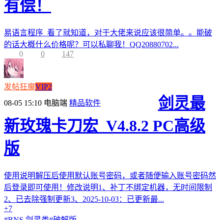
有偿！
易语言程序 看了就知道，对于大佬来说应该很简单。。能破
的话大概什么价格呢？可以私聊我！QQ20880702...
0
0
147
发帖狂魔
VIP2
剑灵最
08-05 15:10
电脑端
精品软件
新玫瑰卡刀宏_V4.8.2 PC高级
版
使用说明解压后使用默认账号密码，或者随便输入账号密码然
后登录即可使用！修改说明1、补丁不绑定机器，无时间限制
2、已去除强制更新3、2025-10-03：已更新最...
+7
#
BNS 剑灵类
#
破解版