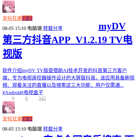
发帖狂魔
VIP2
myDV
08-05 15:10
电脑端
转载分享
第三方抖音APP_V1.2.19 TV电
视版
软件介绍myDV TV版是借助AI技术开发的抖音第三方客户
端，专为电视遥控器操作设计的大屏版抖音。该应用具备刷视
频、观看关注的直播以及搜索这三大功能，用户仅需通...
#
Android
#
电视盒子
0
6
542
发帖狂魔
VIP2
08-05 15:10
电脑端
转载分享