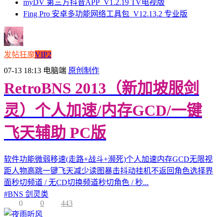
myDV 第三方抖音APP_V1.2.19 TV电视版
Fing Pro 安卓多功能网络工具包_V12.13.2 专业版
发帖狂魔
VIP2
07-13 18:13
电脑端
原创制作
RetroBNS 2013（新加坡服剑
灵）个人加速/内存GCD/一键
飞天辅助 PC版
软件功能微弱移速(走路+战斗+濒死)个人加速内存GCD无限视
距人物高跳一键飞天减少读图暴击抖动挂机不返回角色选择界
面秒切频道 / 无CD切换频道秒切角色 / 秒...
#
BNS 剑灵类
0
0
443