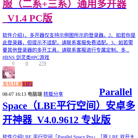
服（二系+三系）通用多开器
_V1.4 PC版
软件介绍1、多开器仅支持示例图所示的登录器。2、如若你是
此登录器，但提示不适配，请联系客服免费适配。3、如若需
要其他登录器的多开工具，请联系客服进行专属定制。多...
#
BNS 剑灵类
#
PC游戏
0
0
279
发帖狂魔
VIP2
Parallel
08-07 16:13
电脑端
转载分享
Space（LBE平行空间）安卓多
开神器_V4.0.9612 专业版
软件介绍LBE 平行空间「Parallel Space Pro」「原 LBE 双开大