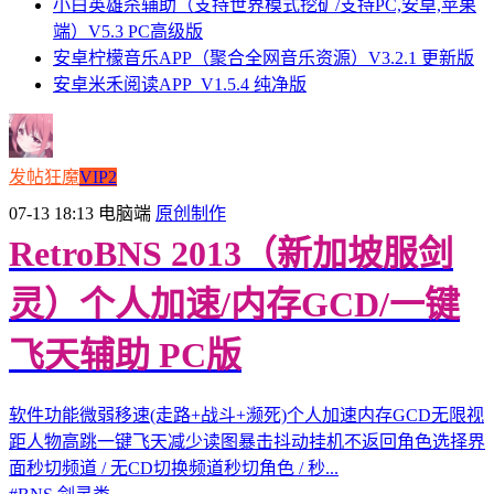
小白英雄杀辅助（支持世界模式挖矿/支持PC,安卓,苹果
端）V5.3 PC高级版
安卓柠檬音乐APP（聚合全网音乐资源）V3.2.1 更新版
安卓米禾阅读APP_V1.5.4 纯净版
发帖狂魔
VIP2
07-13 18:13
电脑端
原创制作
RetroBNS 2013（新加坡服剑
灵）个人加速/内存GCD/一键
飞天辅助 PC版
软件功能微弱移速(走路+战斗+濒死)个人加速内存GCD无限视
距人物高跳一键飞天减少读图暴击抖动挂机不返回角色选择界
面秒切频道 / 无CD切换频道秒切角色 / 秒...