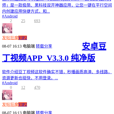
师」是一款极简、黑科技双开神器应用，让您一键在平行空间
内创建应用快捷方式，和...
#
Android
2
25
693
发帖狂魔
VIP2
安卓豆
08-07 16:13
电脑端
转载分享
丁视频APP_V3.3.0 纯净版
软件介绍豆丁视频这软件确实不错，秒播画质高清、多线路，
资源更新也挺快，不用登录。...
#
Android
0
12
470
发帖狂魔
VIP2
08-07 16:13
电脑端
转载分享