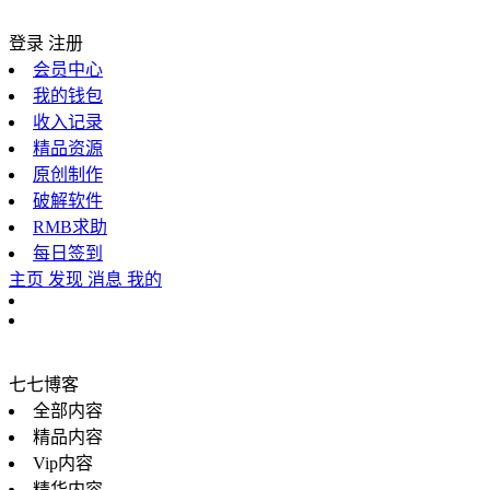
登录
注册
会员中心
我的钱包
收入记录
精品资源
原创制作
破解软件
RMB求助
每日签到
主页
发现
消息
我的
七七博客
全部内容
精品内容
Vip内容
精华内容