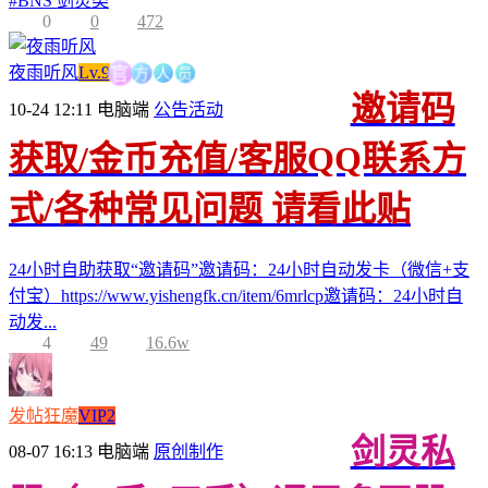
#
BNS 剑灵类
0
0
472
方
人
员
官
夜雨听风
Lv.9
邀请码
10-24 12:11
电脑端
公告活动
获取/金币充值/客服QQ联系方
式/各种常见问题 请看此贴
24小时自助获取“邀请码”邀请码：24小时自动发卡（微信+支
付宝）https://www.yishengfk.cn/item/6mrlcp邀请码：24小时自
动发...
4
49
16.6w
发帖狂魔
VIP2
剑灵私
08-07 16:13
电脑端
原创制作