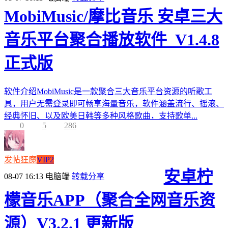
MobiMusic/摩比音乐 安卓三大
音乐平台聚合播放软件_V1.4.8
正式版
软件介绍MobiMusic是一款聚合三大音乐平台资源的听歌工
具，用户无需登录即可畅享海量音乐，软件涵盖流行、摇滚、
经典怀旧、以及欧美日韩等多种风格歌曲，支持歌单...
0
5
286
发帖狂魔
VIP2
安卓柠
08-07 16:13
电脑端
转载分享
檬音乐APP（聚合全网音乐资
源）V3.2.1 更新版