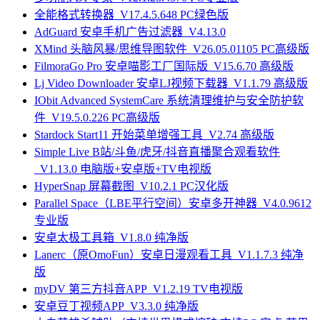
全能格式转换器_V17.4.5.648 PC绿色版
AdGuard 安卓手机广告过滤器_V4.13.0
XMind 头脑风暴/思维导图软件_V26.05.01105 PC高级版
FilmoraGo Pro 安卓喵影工厂国际版_V15.6.70 高级版
Lj Video Downloader 安卓LJ视频下载器_V1.1.79 高级版
IObit Advanced SystemCare 系统清理维护与安全防护软
件_V19.5.0.226 PC高级版
Stardock Start11 开始菜单增强工具_V2.74 高级版
Simple Live B站/斗鱼/虎牙/抖音直播聚合观看软件
_V1.13.0 电脑版+安卓版+TV电视版
HyperSnap 屏幕截图_V10.2.1 PC汉化版
Parallel Space（LBE平行空间）安卓多开神器_V4.0.9612
专业版
安卓太极工具箱_V1.8.0 纯净版
Lanerc（原OmoFun）安卓日漫观看工具_V1.1.7.3 纯净
版
myDV 第三方抖音APP_V1.2.19 TV电视版
安卓豆丁视频APP_V3.3.0 纯净版