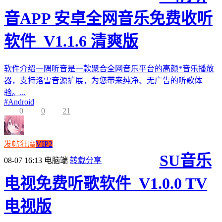
音APP 安卓全网音乐免费收听
软件_V1.1.6 清爽版
软件介绍一隅听音是一款聚合全网音乐平台的高颜*音乐播放
器，支持洛雪音源扩展，为您带来纯净、无广告的听歌体
验。...
#
Android
0
0
21
发帖狂魔
VIP2
SU音乐
08-07 16:13
电脑端
转载分享
电视免费听歌软件_V1.0.0 TV
电视版