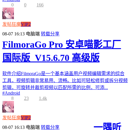
0
0
166
发帖狂魔
VIP2
08-07 16:13
电脑端
转载分享
FilmoraGo Pro 安卓喵影工厂
国际版_V15.6.70 高级版
软件介绍FilmoraGo是一个基本涵盖用户视频编辑需求的综合
工具，视频剪辑非常易用、流畅。比如可轻松修剪或拆分视频
剪辑，可旋转并裁剪视频以匹配所需的比例，可添...
#
Android
8
23
1.4k
发帖狂魔
VIP2
一隅听
08-07 16:13
电脑端
转载分享