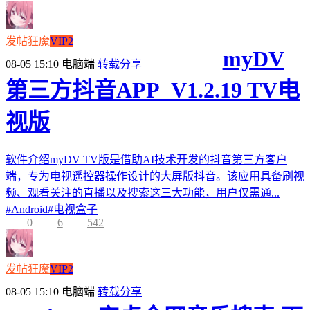
发帖狂魔
VIP2
myDV
08-05 15:10
电脑端
转载分享
第三方抖音APP_V1.2.19 TV电
视版
软件介绍myDV TV版是借助AI技术开发的抖音第三方客户
端，专为电视遥控器操作设计的大屏版抖音。该应用具备刷视
频、观看关注的直播以及搜索这三大功能，用户仅需通...
#
Android
#
电视盒子
0
6
542
发帖狂魔
VIP2
08-05 15:10
电脑端
转载分享