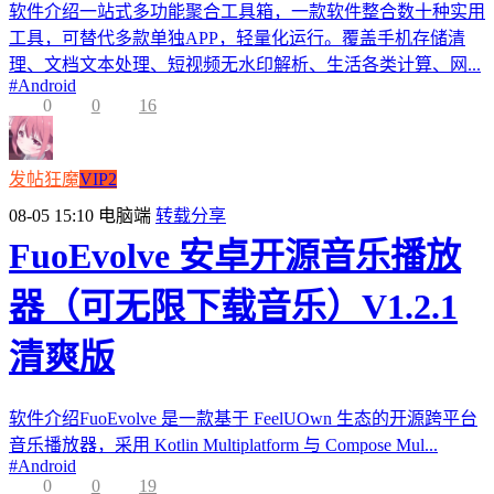
软件介绍一站式多功能聚合工具箱，一款软件整合数十种实用
工具，可替代多款单独APP，轻量化运行。覆盖手机存储清
理、文档文本处理、短视频无水印解析、生活各类计算、网...
#
Android
0
0
16
发帖狂魔
VIP2
08-05 15:10
电脑端
转载分享
FuoEvolve 安卓开源音乐播放
器（可无限下载音乐）V1.2.1
清爽版
软件介绍FuoEvolve 是一款基于 FeelUOwn 生态的开源跨平台
音乐播放器，采用 Kotlin Multiplatform 与 Compose Mul...
#
Android
0
0
19