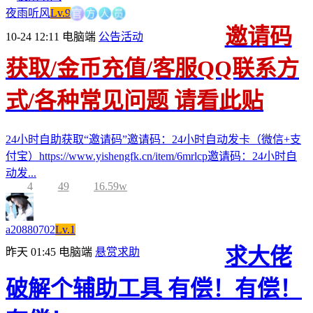
方
人
官
员
夜雨听风
Lv.9
邀请码
10-24 12:11
电脑端
公告活动
获取/金币充值/客服QQ联系方
式/各种常见问题 请看此贴
24小时自助获取“邀请码”邀请码：24小时自动发卡（微信+支
付宝）https://www.yishengfk.cn/item/6mrlcp邀请码：24小时自
动发...
4
49
16.59w
a20880702
Lv.1
求大佬
昨天 01:45
电脑端
悬赏求助
破解个辅助工具 有偿！有偿！