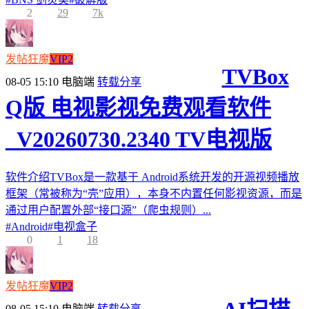
2
29
7k
发帖狂魔
VIP2
TVBox
08-05 15:10
电脑端
转载分享
Q版 电视影视免费观看软件
_V20260730.2340 TV电视版
软件介绍TVBox是一款基于 Android系统开发的开源视频播放
框架（常被称为“壳”应用），本身不内置任何影视资源，而是
通过用户配置外部“接口源”（爬虫规则）...
#
Android
#
电视盒子
0
1
18
发帖狂魔
VIP2
08-05 15:10
电脑端
转载分享