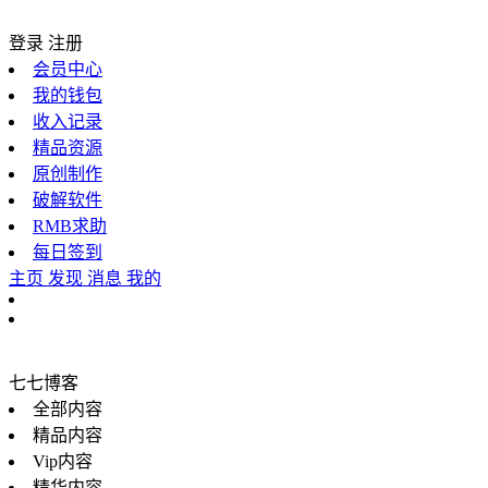
登录
注册
会员中心
我的钱包
收入记录
精品资源
原创制作
破解软件
RMB求助
每日签到
主页
发现
消息
我的
七七博客
全部内容
精品内容
Vip内容
精华内容