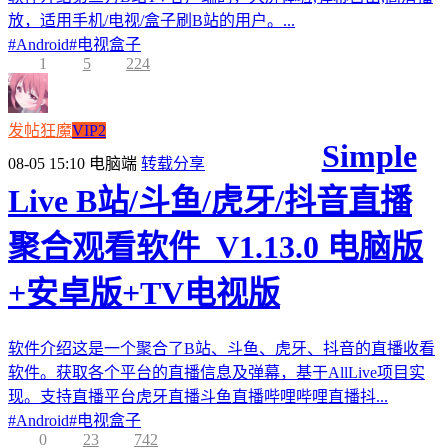
放，适用手机/电视/盒子刷B站的用户。...
#
Android
#
电视盒子
1
5
224
发帖狂魔
VIP2
Simple
08-05 15:10
电脑端
转载分享
Live B站/斗鱼/虎牙/抖音直播
聚合观看软件_V1.13.0 电脑版
+安卓版+TV电视版
软件介绍这是一个聚合了B站、斗鱼、虎牙、抖音的直播收看
软件。获取各个平台的直播信息及弹幕，基于AllLive项目实
现。支持直播平台虎牙直播斗鱼直播哔哩哔哩直播抖...
#
Android
#
电视盒子
0
23
742