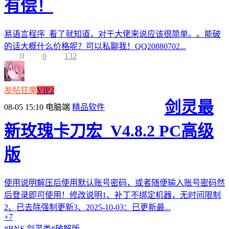
有偿！
易语言程序 看了就知道，对于大佬来说应该很简单。。能破
的话大概什么价格呢？可以私聊我！QQ20880702...
0
0
132
发帖狂魔
VIP2
剑灵最
08-05 15:10
电脑端
精品软件
新玫瑰卡刀宏_V4.8.2 PC高级
版
使用说明解压后使用默认账号密码，或者随便输入账号密码然
后登录即可使用！修改说明1、补丁不绑定机器，无时间限制
2、已去除强制更新3、2025-10-03：已更新最...
+7
#
BNS 剑灵类
#
破解版