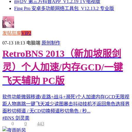
myDV 第三方抖音APP_V1.2.19 TV电视版
Fing Pro 安卓多功能网络工具包_V12.13.2 专业版
发帖狂魔
VIP2
07-13 18:13
电脑端
原创制作
RetroBNS 2013（新加坡服剑
灵）个人加速/内存GCD/一键
飞天辅助 PC版
软件功能微弱移速(走路+战斗+濒死)个人加速内存GCD无限视
距人物高跳一键飞天减少读图暴击抖动挂机不返回角色选择界
面秒切频道 / 无CD切换频道秒切角色 / 秒...
#
BNS 剑灵类
0
0
443