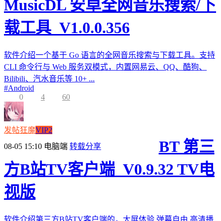
MusicDL 安卓全网音乐搜索/下
载工具_V1.0.0.356
软件介绍一个基于 Go 语言的全网音乐搜索与下载工具。支持
CLI 命令行与 Web 服务双模式，内置网易云、QQ、酷狗、
Bilibili、汽水音乐等 10+ ...
#
Android
0
4
60
发帖狂魔
VIP2
BT 第三
08-05 15:10
电脑端
转载分享
方B站TV客户端_V0.9.32 TV电
视版
软件介绍第三方B站TV客户端的，大屏体验,弹幕自由,高清播