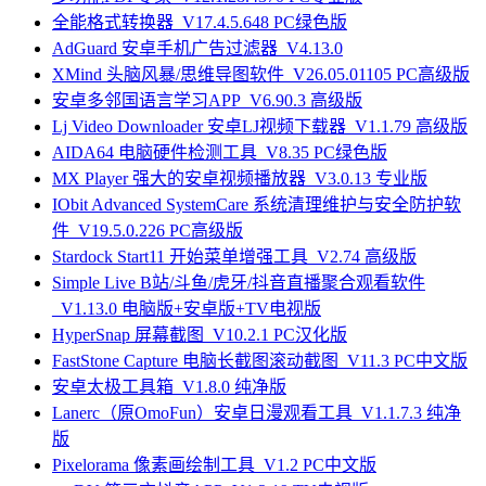
全能格式转换器_V17.4.5.648 PC绿色版
AdGuard 安卓手机广告过滤器_V4.13.0
XMind 头脑风暴/思维导图软件_V26.05.01105 PC高级版
安卓多邻国语言学习APP_V6.90.3 高级版
Lj Video Downloader 安卓LJ视频下载器_V1.1.79 高级版
AIDA64 电脑硬件检测工具_V8.35 PC绿色版
MX Player 强大的安卓视频播放器_V3.0.13 专业版
IObit Advanced SystemCare 系统清理维护与安全防护软
件_V19.5.0.226 PC高级版
Stardock Start11 开始菜单增强工具_V2.74 高级版
Simple Live B站/斗鱼/虎牙/抖音直播聚合观看软件
_V1.13.0 电脑版+安卓版+TV电视版
HyperSnap 屏幕截图_V10.2.1 PC汉化版
FastStone Capture 电脑长截图滚动截图_V11.3 PC中文版
安卓太极工具箱_V1.8.0 纯净版
Lanerc（原OmoFun）安卓日漫观看工具_V1.1.7.3 纯净
版
Pixelorama 像素画绘制工具_V1.2 PC中文版