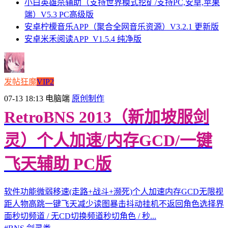
小白英雄杀辅助（支持世界模式挖矿/支持PC,安卓,苹果
端）V5.3 PC高级版
安卓柠檬音乐APP（聚合全网音乐资源）V3.2.1 更新版
安卓米禾阅读APP_V1.5.4 纯净版
发帖狂魔
VIP2
07-13 18:13
电脑端
原创制作
RetroBNS 2013（新加坡服剑
灵）个人加速/内存GCD/一键
飞天辅助 PC版
软件功能微弱移速(走路+战斗+濒死)个人加速内存GCD无限视
距人物高跳一键飞天减少读图暴击抖动挂机不返回角色选择界
面秒切频道 / 无CD切换频道秒切角色 / 秒...