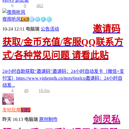
#
BNS 剑灵类
0
0
462
官
方
人
员
夜雨听风
Lv.9
邀请码
10-24 12:11
电脑端
公告活动
获取/金币充值/客服QQ联系方
式/各种常见问题 请看此贴
24小时自助获取“邀请码”邀请码：24小时自动发卡（微信+支
付宝）https://www.yishengfk.cn/item/6mrlcp邀请码：24小时自
动发...
4
49
16.6w
发帖狂魔
VIP2
剑灵私
昨天 16:13
电脑端
原创制作