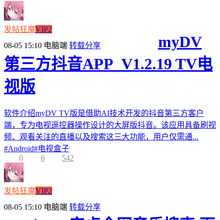
发帖狂魔
VIP2
myDV
08-05 15:10
电脑端
转载分享
第三方抖音APP_V1.2.19 TV电
视版
软件介绍myDV TV版是借助AI技术开发的抖音第三方客户
端，专为电视遥控器操作设计的大屏版抖音。该应用具备刷视
频、观看关注的直播以及搜索这三大功能，用户仅需通...
#
Android
#
电视盒子
0
6
542
发帖狂魔
VIP2
08-05 15:10
电脑端
转载分享