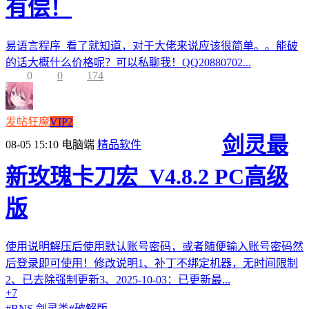
有偿！
易语言程序 看了就知道，对于大佬来说应该很简单。。能破
的话大概什么价格呢？可以私聊我！QQ20880702...
0
0
174
发帖狂魔
VIP2
剑灵最
08-05 15:10
电脑端
精品软件
新玫瑰卡刀宏_V4.8.2 PC高级
版
使用说明解压后使用默认账号密码，或者随便输入账号密码然
后登录即可使用！修改说明1、补丁不绑定机器，无时间限制
2、已去除强制更新3、2025-10-03：已更新最...
+7
#
BNS 剑灵类
#
破解版