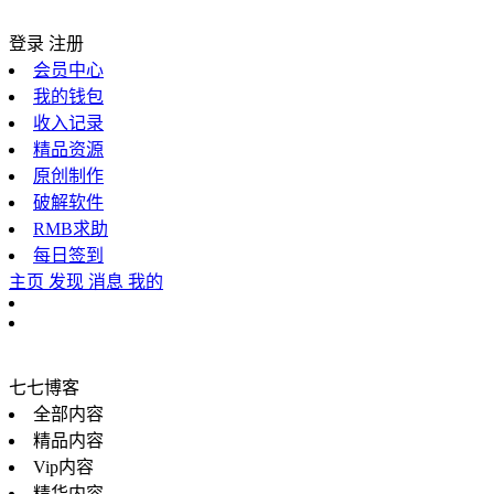
登录
注册
会员中心
我的钱包
收入记录
精品资源
原创制作
破解软件
RMB求助
每日签到
主页
发现
消息
我的
七七博客
全部内容
精品内容
Vip内容
精华内容