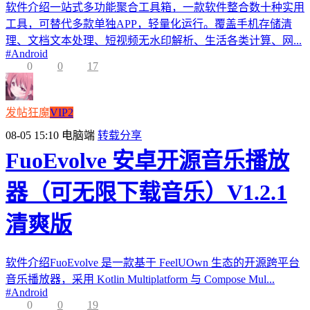
软件介绍一站式多功能聚合工具箱，一款软件整合数十种实用
工具，可替代多款单独APP，轻量化运行。覆盖手机存储清
理、文档文本处理、短视频无水印解析、生活各类计算、网...
#
Android
0
0
17
发帖狂魔
VIP2
08-05 15:10
电脑端
转载分享
FuoEvolve 安卓开源音乐播放
器（可无限下载音乐）V1.2.1
清爽版
软件介绍FuoEvolve 是一款基于 FeelUOwn 生态的开源跨平台
音乐播放器，采用 Kotlin Multiplatform 与 Compose Mul...
#
Android
0
0
19