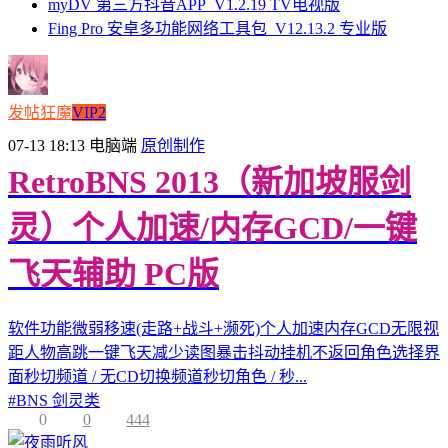
myDV 第三方抖音APP_V1.2.19 TV电视版
Fing Pro 安卓多功能网络工具包_V12.13.2 专业版
发帖狂魔
VIP2
07-13 18:13
电脑端
原创制作
RetroBNS 2013（新加坡服剑
灵）个人加速/内存GCD/一键
飞天辅助 PC版
软件功能微弱移速(走路+战斗+濒死)个人加速内存GCD无限视
距人物高跳一键飞天减少读图暴击抖动挂机不返回角色选择界
面秒切频道 / 无CD切换频道秒切角色 / 秒...
#
BNS 剑灵类
0
0
444