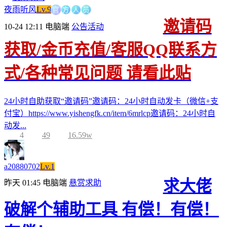
方
官
人
员
夜雨听风
Lv.9
邀请码
10-24 12:11
电脑端
公告活动
获取/金币充值/客服QQ联系方
式/各种常见问题 请看此贴
24小时自助获取“邀请码”邀请码：24小时自动发卡（微信+支
付宝）https://www.yishengfk.cn/item/6mrlcp邀请码：24小时自
动发...
4
49
16.59w
a20880702
Lv.1
求大佬
昨天 01:45
电脑端
悬赏求助
破解个辅助工具 有偿！有偿！