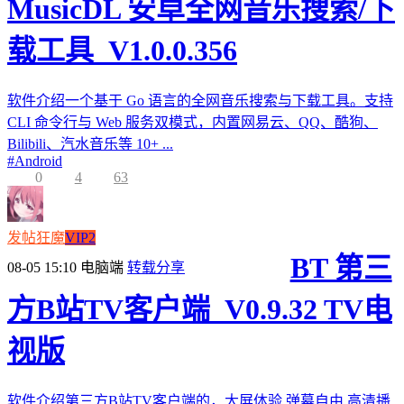
MusicDL 安卓全网音乐搜索/下
载工具_V1.0.0.356
软件介绍一个基于 Go 语言的全网音乐搜索与下载工具。支持
CLI 命令行与 Web 服务双模式，内置网易云、QQ、酷狗、
Bilibili、汽水音乐等 10+ ...
#
Android
0
4
63
发帖狂魔
VIP2
BT 第三
08-05 15:10
电脑端
转载分享
方B站TV客户端_V0.9.32 TV电
视版
软件介绍第三方B站TV客户端的，大屏体验,弹幕自由,高清播