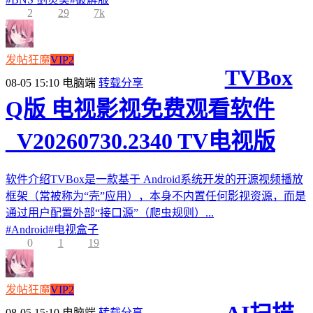
2
29
7k
发帖狂魔
VIP2
TVBox
08-05 15:10
电脑端
转载分享
Q版 电视影视免费观看软件
_V20260730.2340 TV电视版
软件介绍TVBox是一款基于 Android系统开发的开源视频播放
框架（常被称为“壳”应用），本身不内置任何影视资源，而是
通过用户配置外部“接口源”（爬虫规则）...
#
Android
#
电视盒子
0
1
19
发帖狂魔
VIP2
08-05 15:10
电脑端
转载分享