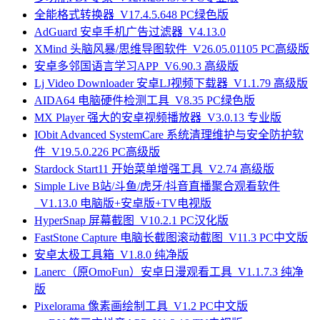
全能格式转换器_V17.4.5.648 PC绿色版
AdGuard 安卓手机广告过滤器_V4.13.0
XMind 头脑风暴/思维导图软件_V26.05.01105 PC高级版
安卓多邻国语言学习APP_V6.90.3 高级版
Lj Video Downloader 安卓LJ视频下载器_V1.1.79 高级版
AIDA64 电脑硬件检测工具_V8.35 PC绿色版
MX Player 强大的安卓视频播放器_V3.0.13 专业版
IObit Advanced SystemCare 系统清理维护与安全防护软
件_V19.5.0.226 PC高级版
Stardock Start11 开始菜单增强工具_V2.74 高级版
Simple Live B站/斗鱼/虎牙/抖音直播聚合观看软件
_V1.13.0 电脑版+安卓版+TV电视版
HyperSnap 屏幕截图_V10.2.1 PC汉化版
FastStone Capture 电脑长截图滚动截图_V11.3 PC中文版
安卓太极工具箱_V1.8.0 纯净版
Lanerc（原OmoFun）安卓日漫观看工具_V1.1.7.3 纯净
版
Pixelorama 像素画绘制工具_V1.2 PC中文版