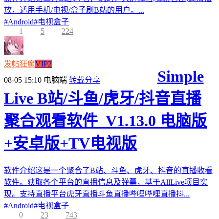
放，适用手机/电视/盒子刷B站的用户。...
#
Android
#
电视盒子
1
5
224
发帖狂魔
VIP2
Simple
08-05 15:10
电脑端
转载分享
Live B站/斗鱼/虎牙/抖音直播
聚合观看软件_V1.13.0 电脑版
+安卓版+TV电视版
软件介绍这是一个聚合了B站、斗鱼、虎牙、抖音的直播收看
软件。获取各个平台的直播信息及弹幕，基于AllLive项目实
现。支持直播平台虎牙直播斗鱼直播哔哩哔哩直播抖...
#
Android
#
电视盒子
0
23
743