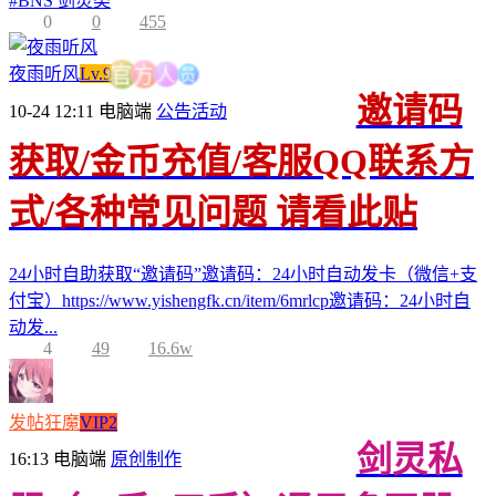
#
BNS 剑灵类
0
0
455
员
人
夜雨听风
Lv.9
方
官
邀请码
10-24 12:11
电脑端
公告活动
获取/金币充值/客服QQ联系方
式/各种常见问题 请看此贴
24小时自助获取“邀请码”邀请码：24小时自动发卡（微信+支
付宝）https://www.yishengfk.cn/item/6mrlcp邀请码：24小时自
动发...
4
49
16.6w
发帖狂魔
VIP2
剑灵私
16:13
电脑端
原创制作