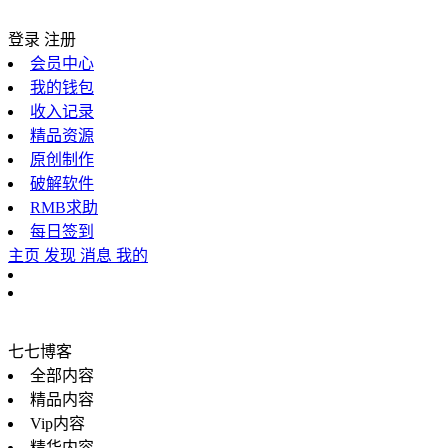
登录
注册
会员中心
我的钱包
收入记录
精品资源
原创制作
破解软件
RMB求助
每日签到
主页
发现
消息
我的
七七博客
全部内容
精品内容
Vip内容
精华内容