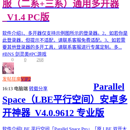
服（二系+三系）通用多开器
_V1.4 PC版
软件介绍1、多开器仅支持示例图所示的登录器。2、如若你是
此登录器，但提示不适配，请联系客服免费适配。3、如若需
要其他登录器的多开工具，请联系客服进行专属定制。多...
#
BNS 剑灵类
#
PC游戏
0
0
268
发帖狂魔
VIP2
Parallel
16:13
电脑端
转载分享
Space（LBE平行空间）安卓多
开神器_V4.0.9612 专业版
软件介绍LBE 平行空间「Parallel Space Pro」「原 LBE 双开大