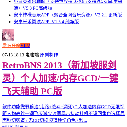
小白英雄杀辅助（支持世界模式挖矿/支持PC,安卓,苹果
端）V5.3 PC高级版
安卓柠檬音乐APP（聚合全网音乐资源）V3.2.1 更新版
安卓米禾阅读APP_V1.5.4 纯净版
发帖狂魔
VIP2
07-13 18:13
电脑端
原创制作
RetroBNS 2013（新加坡服剑
灵）个人加速/内存GCD/一键
飞天辅助 PC版
软件功能微弱移速(走路+战斗+濒死)个人加速内存GCD无限视
距人物高跳一键飞天减少读图暴击抖动挂机不返回角色选择界
面秒切频道 / 无CD切换频道秒切角色 / 秒...