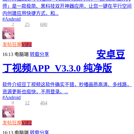
师」是一款极简、黑科技双开神器应用，让您一键在平行空间
内创建应用快捷方式，和...
#
Android
2
25
680
发帖狂魔
VIP2
安卓豆
16:13
电脑端
转载分享
丁视频APP_V3.3.0 纯净版
软件介绍豆丁视频这软件确实不错，秒播画质高清、多线路，
资源更新也挺快，不用登录。...
#
Android
0
12
464
发帖狂魔
VIP2
16:13
电脑端
转载分享