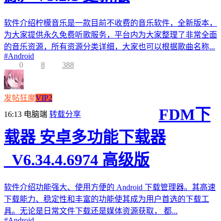
软件介绍柠檬音乐是一款目前不收费的音乐软件，全新版本，
为大家提供永久免费听歌服务，平台内为大家整理了非常全面
的音乐资源，所有资源分类详细，大家也可以根据歌曲名称...
#
Android
0
8
388
发帖狂魔
VIP2
FDM下
16:13
电脑端
转载分享
载器 安卓多功能下载器
_V6.34.4.6974 高级版
软件介绍功能强大、使用方便的 Android 下载管理器。其高速
下载能力、稳定性和丰富的功能使其成为用户首选的下载工
具。无论是日常文件下载还是媒体资源获取， 都...
#
Android