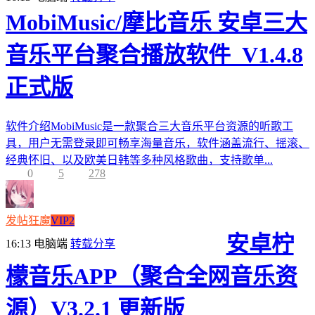
MobiMusic/摩比音乐 安卓三大
音乐平台聚合播放软件_V1.4.8
正式版
软件介绍MobiMusic是一款聚合三大音乐平台资源的听歌工
具，用户无需登录即可畅享海量音乐，软件涵盖流行、摇滚、
经典怀旧、以及欧美日韩等多种风格歌曲，支持歌单...
0
5
278
发帖狂魔
VIP2
安卓柠
16:13
电脑端
转载分享
檬音乐APP（聚合全网音乐资
源）V3.2.1 更新版