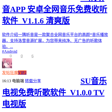
音APP 安卓全网音乐免费收听
软件_V1.1.6 清爽版
软件介绍一隅听音是一款聚合全网音乐平台的高颜*音乐播放
器，支持洛雪音源扩展，为您带来纯净、无广告的听歌体
验。...
#
Android
0
0
6
发帖狂魔
VIP2
SU音乐
16:13
电脑端
转载分享
电视免费听歌软件_V1.0.0 TV
电视版