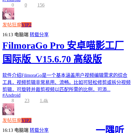
0
0
156
发帖狂魔
VIP2
16:13
电脑端
转载分享
FilmoraGo Pro 安卓喵影工厂
国际版_V15.6.70 高级版
软件介绍FilmoraGo是一个基本涵盖用户视频编辑需求的综合
工具，视频剪辑非常易用、流畅。比如可轻松修剪或拆分视频
剪辑，可旋转并裁剪视频以匹配所需的比例，可添...
#
Android
8
23
1.4k
发帖狂魔
VIP2
一隅听
16:13
电脑端
转载分享