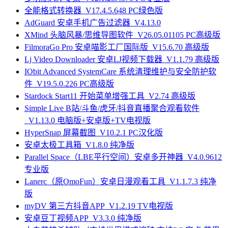
全能格式转换器_V17.4.5.648 PC绿色版
AdGuard 安卓手机广告过滤器_V4.13.0
XMind 头脑风暴/思维导图软件_V26.05.01105 PC高级版
FilmoraGo Pro 安卓喵影工厂国际版_V15.6.70 高级版
Lj Video Downloader 安卓LJ视频下载器_V1.1.79 高级版
IObit Advanced SystemCare 系统清理维护与安全防护软
件_V19.5.0.226 PC高级版
Stardock Start11 开始菜单增强工具_V2.74 高级版
Simple Live B站/斗鱼/虎牙/抖音直播聚合观看软件
_V1.13.0 电脑版+安卓版+TV电视版
HyperSnap 屏幕截图_V10.2.1 PC汉化版
安卓太极工具箱_V1.8.0 纯净版
Parallel Space（LBE平行空间）安卓多开神器_V4.0.9612
专业版
Lanerc（原OmoFun）安卓日漫观看工具_V1.1.7.3 纯净
版
myDV 第三方抖音APP_V1.2.19 TV电视版
安卓豆丁视频APP_V3.3.0 纯净版