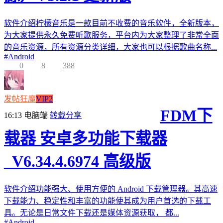
软件介绍柠檬音乐是一款目前不收费的音乐软件，全新版本，
为大家提供永久免费听歌服务，平台内为大家整理了非常全面
的音乐资源，所有资源分类详细，大家也可以根据歌曲名称...
#
Android
0
8
388
发帖狂魔
VIP2
FDM下
16:13
电脑端
转载分享
载器 安卓多功能下载器
_V6.34.4.6974 高级版
软件介绍功能强大、使用方便的 Android 下载管理器。其高速
下载能力、稳定性和丰富的功能使其成为用户首选的下载工
具。无论是日常文件下载还是媒体资源获取， 都...
#
Android