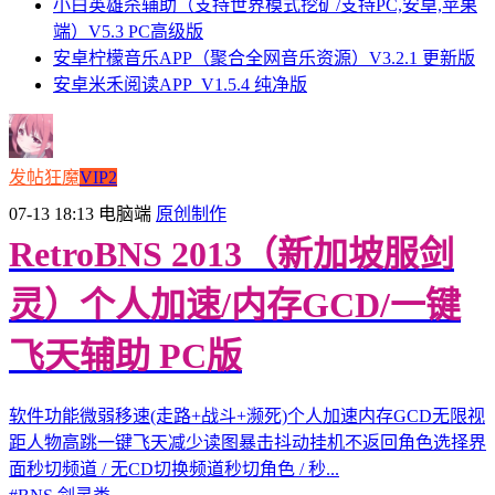
小白英雄杀辅助（支持世界模式挖矿/支持PC,安卓,苹果
端）V5.3 PC高级版
安卓柠檬音乐APP（聚合全网音乐资源）V3.2.1 更新版
安卓米禾阅读APP_V1.5.4 纯净版
发帖狂魔
VIP2
07-13 18:13
电脑端
原创制作
RetroBNS 2013（新加坡服剑
灵）个人加速/内存GCD/一键
飞天辅助 PC版
软件功能微弱移速(走路+战斗+濒死)个人加速内存GCD无限视
距人物高跳一键飞天减少读图暴击抖动挂机不返回角色选择界
面秒切频道 / 无CD切换频道秒切角色 / 秒...