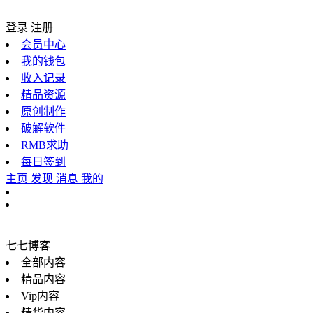
登录
注册
会员中心
我的钱包
收入记录
精品资源
原创制作
破解软件
RMB求助
每日签到
主页
发现
消息
我的
七七博客
全部内容
精品内容
Vip内容
精华内容