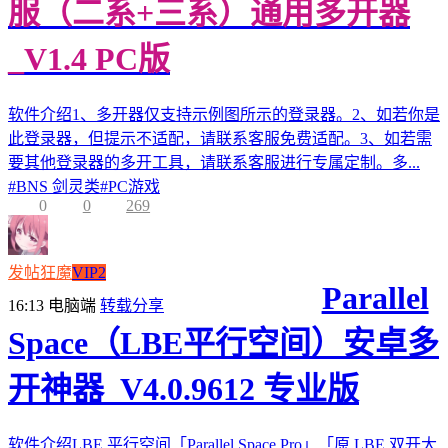
服（二系+三系）通用多开器
_V1.4 PC版
软件介绍1、多开器仅支持示例图所示的登录器。2、如若你是
此登录器，但提示不适配，请联系客服免费适配。3、如若需
要其他登录器的多开工具，请联系客服进行专属定制。多...
#
BNS 剑灵类
#
PC游戏
0
0
269
发帖狂魔
VIP2
Parallel
16:13
电脑端
转载分享
Space（LBE平行空间）安卓多
开神器_V4.0.9612 专业版
软件介绍LBE 平行空间「Parallel Space Pro」「原 LBE 双开大