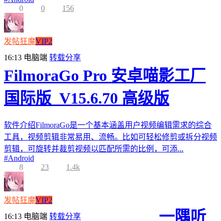
0
0
156
发帖狂魔
VIP2
16:13
电脑端
转载分享
FilmoraGo Pro 安卓喵影工厂
国际版_V15.6.70 高级版
软件介绍FilmoraGo是一个基本涵盖用户视频编辑需求的综合
工具，视频剪辑非常易用、流畅。比如可轻松修剪或拆分视频
剪辑，可旋转并裁剪视频以匹配所需的比例，可添...
#
Android
8
23
1.4k
发帖狂魔
VIP2
一隅听
16:13
电脑端
转载分享