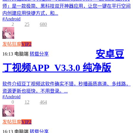
师」是一款极简、黑科技双开神器应用，让您一键在平行空间
内创建应用快捷方式，和...
#
Android
2
25
680
发帖狂魔
VIP2
安卓豆
16:13
电脑端
转载分享
丁视频APP_V3.3.0 纯净版
软件介绍豆丁视频这软件确实不错，秒播画质高清、多线路，
资源更新也挺快，不用登录。...
#
Android
0
12
464
发帖狂魔
VIP2
16:13
电脑端
转载分享