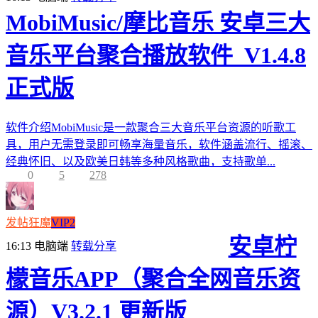
MobiMusic/摩比音乐 安卓三大
音乐平台聚合播放软件_V1.4.8
正式版
软件介绍MobiMusic是一款聚合三大音乐平台资源的听歌工
具，用户无需登录即可畅享海量音乐，软件涵盖流行、摇滚、
经典怀旧、以及欧美日韩等多种风格歌曲，支持歌单...
0
5
278
发帖狂魔
VIP2
安卓柠
16:13
电脑端
转载分享
檬音乐APP（聚合全网音乐资
源）V3.2.1 更新版