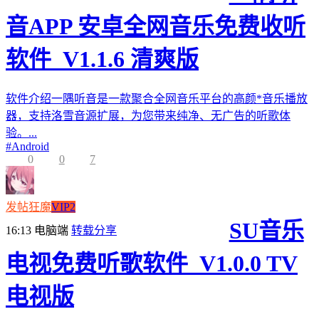
音APP 安卓全网音乐免费收听
软件_V1.1.6 清爽版
软件介绍一隅听音是一款聚合全网音乐平台的高颜*音乐播放
器，支持洛雪音源扩展，为您带来纯净、无广告的听歌体
验。...
#
Android
0
0
7
发帖狂魔
VIP2
SU音乐
16:13
电脑端
转载分享
电视免费听歌软件_V1.0.0 TV
电视版