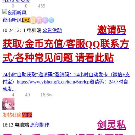
#
BNS 剑灵类
0
0
455
员
人
夜雨听风
Lv.9
方
官
邀请码
10-24 12:11
电脑端
公告活动
获取/金币充值/客服QQ联系方
式/各种常见问题 请看此贴
24小时自助获取“邀请码”邀请码：24小时自动发卡（微信+支
付宝）https://www.yishengfk.cn/item/6mrlcp邀请码：24小时自
动发...
4
49
16.6w
发帖狂魔
VIP2
剑灵私
16:13
电脑端
原创制作