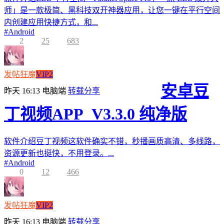
师」是一款极简、黑科技双开神器应用，让您一键在平行空间
内创建应用快捷方式，和...
#
Android
2
25
683
发帖狂魔
VIP2
安卓豆
昨天 16:13
电脑端
转载分享
丁视频APP_V3.3.0 纯净版
软件介绍豆丁视频这软件确实不错，秒播画质高清、多线路，
资源更新也挺快，不用登录。...
#
Android
0
12
466
发帖狂魔
VIP2
昨天 16:13
电脑端
转载分享