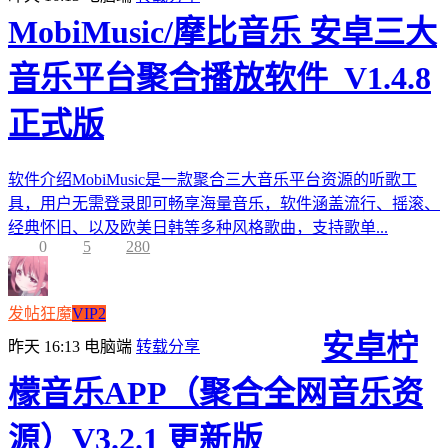
MobiMusic/摩比音乐 安卓三大
音乐平台聚合播放软件_V1.4.8
正式版
软件介绍MobiMusic是一款聚合三大音乐平台资源的听歌工
具，用户无需登录即可畅享海量音乐，软件涵盖流行、摇滚、
经典怀旧、以及欧美日韩等多种风格歌曲，支持歌单...
0
5
280
发帖狂魔
VIP2
安卓柠
昨天 16:13
电脑端
转载分享
檬音乐APP（聚合全网音乐资
源）V3.2.1 更新版