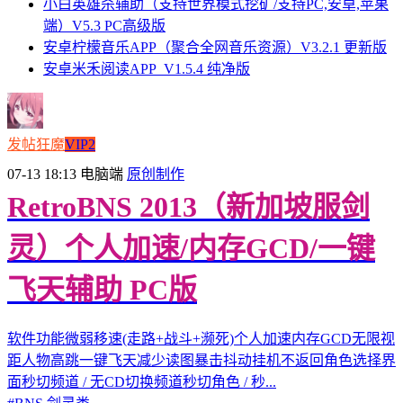
小白英雄杀辅助（支持世界模式挖矿/支持PC,安卓,苹果
端）V5.3 PC高级版
安卓柠檬音乐APP（聚合全网音乐资源）V3.2.1 更新版
安卓米禾阅读APP_V1.5.4 纯净版
发帖狂魔
VIP2
07-13 18:13
电脑端
原创制作
RetroBNS 2013（新加坡服剑
灵）个人加速/内存GCD/一键
飞天辅助 PC版
软件功能微弱移速(走路+战斗+濒死)个人加速内存GCD无限视
距人物高跳一键飞天减少读图暴击抖动挂机不返回角色选择界
面秒切频道 / 无CD切换频道秒切角色 / 秒...