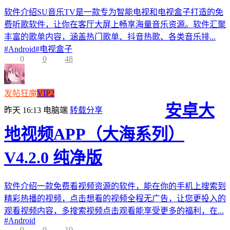
软件介绍SU音乐TV是一款专为智能电视和电视盒子打造的免
费听歌软件，让你在客厅大屏上畅享海量音乐资源。软件汇聚
丰富的歌单内容，涵盖热门歌单、抖音热歌、各类音乐排...
#
Android
#
电视盒子
0
0
48
发帖狂魔
VIP2
安卓大
昨天 16:13
电脑端
转载分享
地视频APP（大海系列）
V4.2.0 纯净版
软件介绍一款免费看视频资源的软件，能在你的手机上搜索到
精彩热播的视频，点击想看的视频全程无广告，让您更投入的
观看视频内容，多搜索视频点击观看能享受更多的福利，在...
#
Android
0
0
10