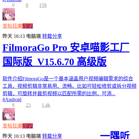
0
0
159
发帖狂魔
VIP2
昨天 16:13
电脑端
转载分享
FilmoraGo Pro 安卓喵影工厂
国际版_V15.6.70 高级版
软件介绍FilmoraGo是一个基本涵盖用户视频编辑需求的综合
工具，视频剪辑非常易用、流畅。比如可轻松修剪或拆分视频
剪辑，可旋转并裁剪视频以匹配所需的比例，可添...
#
Android
8
23
1.4k
发帖狂魔
VIP2
一隅听
昨天 16:13
电脑端
转载分享