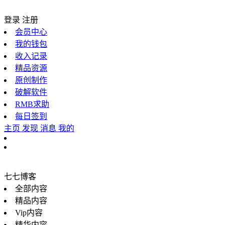
登录
注册
会员中心
我的钱包
收入记录
精品资源
原创制作
破解软件
RMB求助
每日签到
主页
发现
消息
我的
七七博客
全部内容
精品内容
Vip内容
精华内容