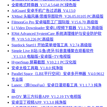
全能格式转换器_V17.4.5.648 PC绿色版
AdGuard 安卓手机广告过滤器_V4.13.0
XMind 头脑风暴/思维导图软件_V26.05.01105 PC高级版
FilmoraGo Pro 安卓喵影工厂国际版_V15.6.70 高级版
Lj Video Downloader 安卓LJ视频下载器_V1.1.79 高级版
IObit Advanced SystemCare 系统清理维护与安全防护软
件_V19.5.0.226 PC高级版
Stardock Start11 开始菜单增强工具_V2.74 高级版
Simple Live B站/斗鱼/虎牙/抖音直播聚合观看软件
_V1.13.0 电脑版+安卓版+TV电视版
HyperSnap 屏幕截图_V10.2.1 PC汉化版
安卓太极工具箱_V1.8.0 纯净版
Parallel Space（LBE平行空间）安卓多开神器_V4.0.9612
专业版
Lanerc（原OmoFun）安卓日漫观看工具_V1.1.7.3 纯净
版
myDV 第三方抖音APP_V1.2.19 TV电视版
安卓豆丁视频APP_V3.3.0 纯净版