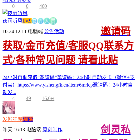
#
BNS 剑灵类
0
0
460
官
方
夜雨听风
Lv.9
人
员
邀请码
10-24 12:11
电脑端
公告活动
获取/金币充值/客服QQ联系方
式/各种常见问题 请看此贴
24小时自助获取“邀请码”邀请码：24小时自动发卡（微信+支
付宝）https://www.yishengfk.cn/item/6mrlcp邀请码：24小时自
动发...
4
49
16.6w
发帖狂魔
VIP2
剑灵私
昨天 16:13
电脑端
原创制作