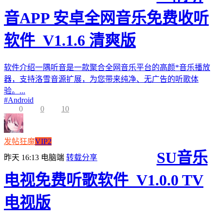
音APP 安卓全网音乐免费收听
软件_V1.1.6 清爽版
软件介绍一隅听音是一款聚合全网音乐平台的高颜*音乐播放
器，支持洛雪音源扩展，为您带来纯净、无广告的听歌体
验。...
#
Android
0
0
10
发帖狂魔
VIP2
SU音乐
昨天 16:13
电脑端
转载分享
电视免费听歌软件_V1.0.0 TV
电视版