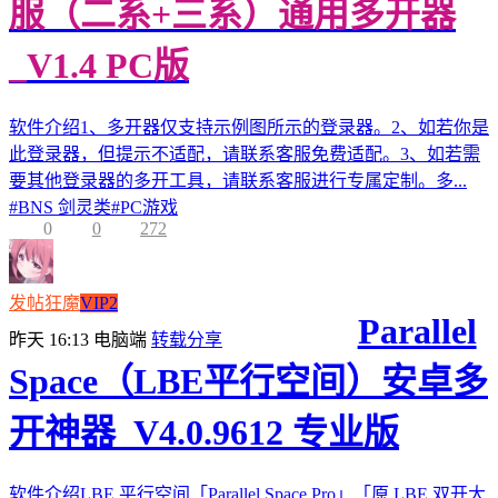
服（二系+三系）通用多开器
_V1.4 PC版
软件介绍1、多开器仅支持示例图所示的登录器。2、如若你是
此登录器，但提示不适配，请联系客服免费适配。3、如若需
要其他登录器的多开工具，请联系客服进行专属定制。多...
#
BNS 剑灵类
#
PC游戏
0
0
272
发帖狂魔
VIP2
Parallel
昨天 16:13
电脑端
转载分享
Space（LBE平行空间）安卓多
开神器_V4.0.9612 专业版
软件介绍LBE 平行空间「Parallel Space Pro」「原 LBE 双开大