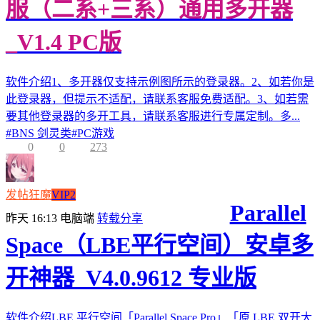
服（二系+三系）通用多开器
_V1.4 PC版
软件介绍1、多开器仅支持示例图所示的登录器。2、如若你是
此登录器，但提示不适配，请联系客服免费适配。3、如若需
要其他登录器的多开工具，请联系客服进行专属定制。多...
#
BNS 剑灵类
#
PC游戏
0
0
273
发帖狂魔
VIP2
Parallel
昨天 16:13
电脑端
转载分享
Space（LBE平行空间）安卓多
开神器_V4.0.9612 专业版
软件介绍LBE 平行空间「Parallel Space Pro」「原 LBE 双开大