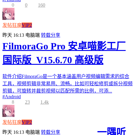
0
0
160
发帖狂魔
VIP2
昨天 16:13
电脑端
转载分享
FilmoraGo Pro 安卓喵影工厂
国际版_V15.6.70 高级版
软件介绍FilmoraGo是一个基本涵盖用户视频编辑需求的综合
工具，视频剪辑非常易用、流畅。比如可轻松修剪或拆分视频
剪辑，可旋转并裁剪视频以匹配所需的比例，可添...
#
Android
8
23
1.4k
发帖狂魔
VIP2
一隅听
昨天 16:13
电脑端
转载分享