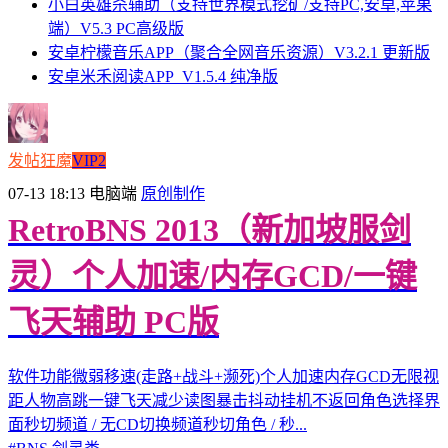
小白英雄杀辅助（支持世界模式挖矿/支持PC,安卓,苹果
端）V5.3 PC高级版
安卓柠檬音乐APP（聚合全网音乐资源）V3.2.1 更新版
安卓米禾阅读APP_V1.5.4 纯净版
发帖狂魔
VIP2
07-13 18:13
电脑端
原创制作
RetroBNS 2013（新加坡服剑
灵）个人加速/内存GCD/一键
飞天辅助 PC版
软件功能微弱移速(走路+战斗+濒死)个人加速内存GCD无限视
距人物高跳一键飞天减少读图暴击抖动挂机不返回角色选择界
面秒切频道 / 无CD切换频道秒切角色 / 秒...