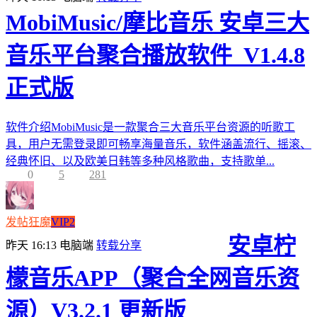
MobiMusic/摩比音乐 安卓三大
音乐平台聚合播放软件_V1.4.8
正式版
软件介绍MobiMusic是一款聚合三大音乐平台资源的听歌工
具，用户无需登录即可畅享海量音乐，软件涵盖流行、摇滚、
经典怀旧、以及欧美日韩等多种风格歌曲，支持歌单...
0
5
281
发帖狂魔
VIP2
安卓柠
昨天 16:13
电脑端
转载分享
檬音乐APP（聚合全网音乐资
源）V3.2.1 更新版