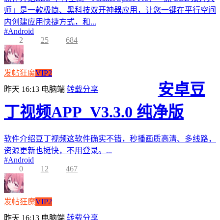
师」是一款极简、黑科技双开神器应用，让您一键在平行空间
内创建应用快捷方式，和...
#
Android
2
25
684
发帖狂魔
VIP2
安卓豆
昨天 16:13
电脑端
转载分享
丁视频APP_V3.3.0 纯净版
软件介绍豆丁视频这软件确实不错，秒播画质高清、多线路，
资源更新也挺快，不用登录。...
#
Android
0
12
467
发帖狂魔
VIP2
昨天 16:13
电脑端
转载分享