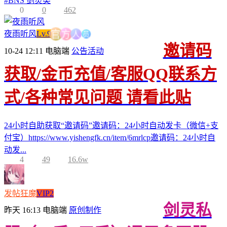
#
BNS 剑灵类
0
0
462
人
方
员
夜雨听风
Lv.9
官
邀请码
10-24 12:11
电脑端
公告活动
获取/金币充值/客服QQ联系方
式/各种常见问题 请看此贴
24小时自助获取“邀请码”邀请码：24小时自动发卡（微信+支
付宝）https://www.yishengfk.cn/item/6mrlcp邀请码：24小时自
动发...
4
49
16.6w
发帖狂魔
VIP2
剑灵私
昨天 16:13
电脑端
原创制作