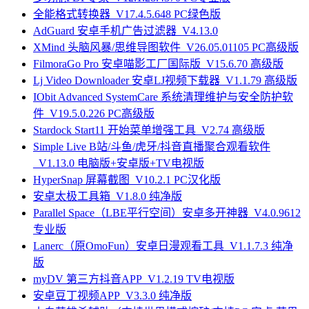
全能格式转换器_V17.4.5.648 PC绿色版
AdGuard 安卓手机广告过滤器_V4.13.0
XMind 头脑风暴/思维导图软件_V26.05.01105 PC高级版
FilmoraGo Pro 安卓喵影工厂国际版_V15.6.70 高级版
Lj Video Downloader 安卓LJ视频下载器_V1.1.79 高级版
IObit Advanced SystemCare 系统清理维护与安全防护软
件_V19.5.0.226 PC高级版
Stardock Start11 开始菜单增强工具_V2.74 高级版
Simple Live B站/斗鱼/虎牙/抖音直播聚合观看软件
_V1.13.0 电脑版+安卓版+TV电视版
HyperSnap 屏幕截图_V10.2.1 PC汉化版
安卓太极工具箱_V1.8.0 纯净版
Parallel Space（LBE平行空间）安卓多开神器_V4.0.9612
专业版
Lanerc（原OmoFun）安卓日漫观看工具_V1.1.7.3 纯净
版
myDV 第三方抖音APP_V1.2.19 TV电视版
安卓豆丁视频APP_V3.3.0 纯净版