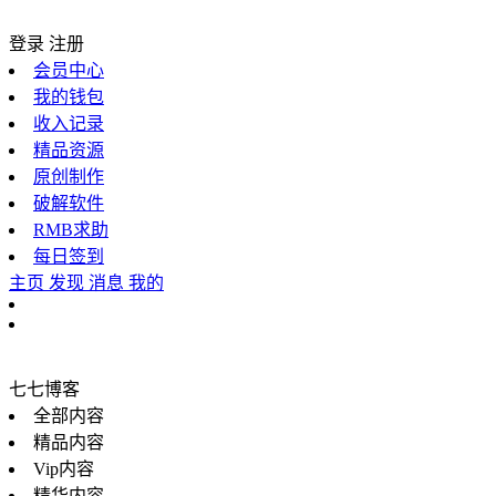
登录
注册
会员中心
我的钱包
收入记录
精品资源
原创制作
破解软件
RMB求助
每日签到
主页
发现
消息
我的
七七博客
全部内容
精品内容
Vip内容
精华内容