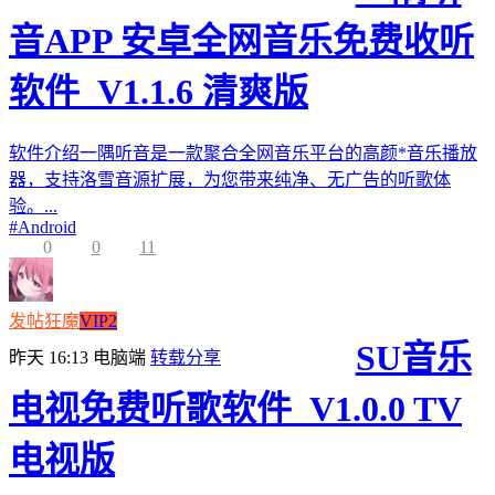
音APP 安卓全网音乐免费收听
软件_V1.1.6 清爽版
软件介绍一隅听音是一款聚合全网音乐平台的高颜*音乐播放
器，支持洛雪音源扩展，为您带来纯净、无广告的听歌体
验。...
#
Android
0
0
11
发帖狂魔
VIP2
SU音乐
昨天 16:13
电脑端
转载分享
电视免费听歌软件_V1.0.0 TV
电视版