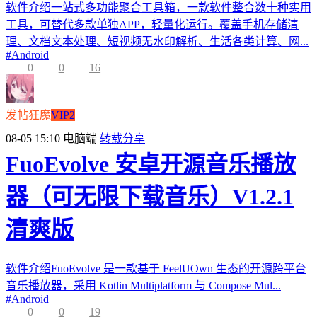
软件介绍一站式多功能聚合工具箱，一款软件整合数十种实用
工具，可替代多款单独APP，轻量化运行。覆盖手机存储清
理、文档文本处理、短视频无水印解析、生活各类计算、网...
#
Android
0
0
16
发帖狂魔
VIP2
08-05 15:10
电脑端
转载分享
FuoEvolve 安卓开源音乐播放
器（可无限下载音乐）V1.2.1
清爽版
软件介绍FuoEvolve 是一款基于 FeelUOwn 生态的开源跨平台
音乐播放器，采用 Kotlin Multiplatform 与 Compose Mul...
#
Android
0
0
19