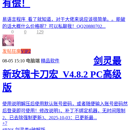
有偿！
易语言程序 看了就知道，对于大佬来说应该很简单。。能破
的话大概什么价格呢？可以私聊我！QQ20880702...
0
0
129
发帖狂魔
VIP2
剑灵最
08-05 15:10
电脑端
精品软件
新玫瑰卡刀宏_V4.8.2 PC高级
版
使用说明解压后使用默认账号密码，或者随便输入账号密码然
后登录即可使用！修改说明1、补丁不绑定机器，无时间限制
2、已去除强制更新3、2025-10-03：已更新最...
+7
#
BNS 剑灵类
#
破解版