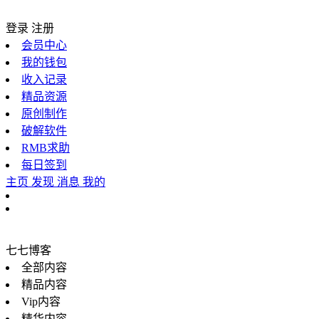
登录
注册
会员中心
我的钱包
收入记录
精品资源
原创制作
破解软件
RMB求助
每日签到
主页
发现
消息
我的
七七博客
全部内容
精品内容
Vip内容
精华内容