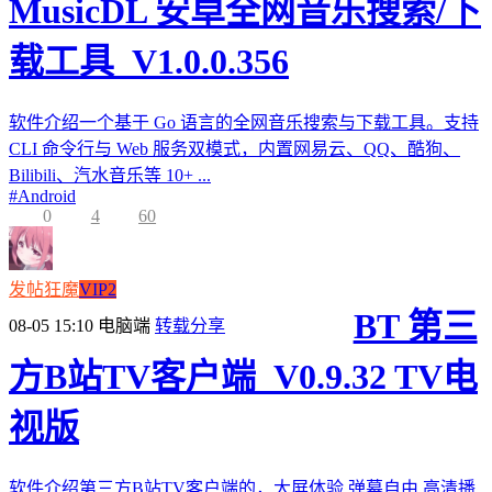
MusicDL 安卓全网音乐搜索/下
载工具_V1.0.0.356
软件介绍一个基于 Go 语言的全网音乐搜索与下载工具。支持
CLI 命令行与 Web 服务双模式，内置网易云、QQ、酷狗、
Bilibili、汽水音乐等 10+ ...
#
Android
0
4
60
发帖狂魔
VIP2
BT 第三
08-05 15:10
电脑端
转载分享
方B站TV客户端_V0.9.32 TV电
视版
软件介绍第三方B站TV客户端的，大屏体验,弹幕自由,高清播