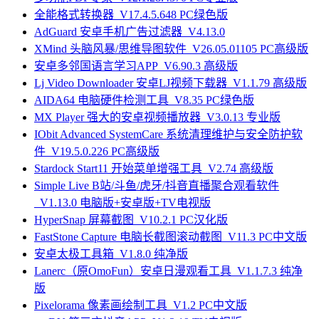
全能格式转换器_V17.4.5.648 PC绿色版
AdGuard 安卓手机广告过滤器_V4.13.0
XMind 头脑风暴/思维导图软件_V26.05.01105 PC高级版
安卓多邻国语言学习APP_V6.90.3 高级版
Lj Video Downloader 安卓LJ视频下载器_V1.1.79 高级版
AIDA64 电脑硬件检测工具_V8.35 PC绿色版
MX Player 强大的安卓视频播放器_V3.0.13 专业版
IObit Advanced SystemCare 系统清理维护与安全防护软
件_V19.5.0.226 PC高级版
Stardock Start11 开始菜单增强工具_V2.74 高级版
Simple Live B站/斗鱼/虎牙/抖音直播聚合观看软件
_V1.13.0 电脑版+安卓版+TV电视版
HyperSnap 屏幕截图_V10.2.1 PC汉化版
FastStone Capture 电脑长截图滚动截图_V11.3 PC中文版
安卓太极工具箱_V1.8.0 纯净版
Lanerc（原OmoFun）安卓日漫观看工具_V1.1.7.3 纯净
版
Pixelorama 像素画绘制工具_V1.2 PC中文版