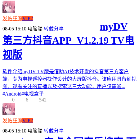
发帖狂魔
VIP2
myDV
08-05 15:10
电脑端
转载分享
第三方抖音APP_V1.2.19 TV电
视版
软件介绍myDV TV版是借助AI技术开发的抖音第三方客户
端，专为电视遥控器操作设计的大屏版抖音。该应用具备刷视
频、观看关注的直播以及搜索这三大功能，用户仅需通...
#
Android
#
电视盒子
0
6
542
发帖狂魔
VIP2
08-05 15:10
电脑端
转载分享