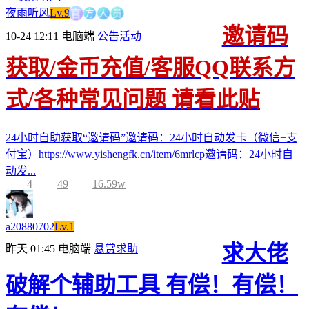
方
官
人
员
夜雨听风
Lv.9
邀请码
10-24 12:11
电脑端
公告活动
获取/金币充值/客服QQ联系方
式/各种常见问题 请看此贴
24小时自助获取“邀请码”邀请码：24小时自动发卡（微信+支
付宝）https://www.yishengfk.cn/item/6mrlcp邀请码：24小时自
动发...
4
49
16.59w
a20880702
Lv.1
求大佬
昨天 01:45
电脑端
悬赏求助
破解个辅助工具 有偿！有偿！