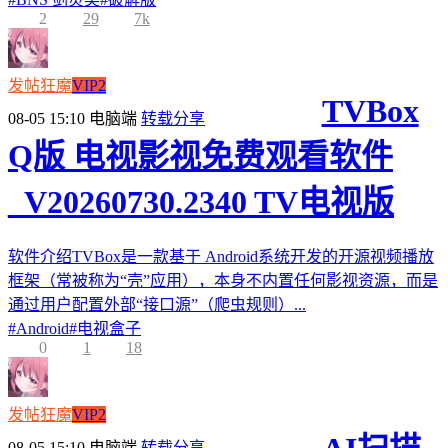
2
29
7k
发帖狂魔
VIP2
TVBox
08-05 15:10
电脑端
转载分享
Q版 电视影视免费观看软件
_V20260730.2340 TV电视版
软件介绍TVBox是一款基于 Android系统开发的开源视频播放
框架（常被称为“壳”应用），本身不内置任何影视资源，而是
通过用户配置外部“接口源”（爬虫规则）...
#
Android
#
电视盒子
0
1
18
发帖狂魔
VIP2
08-05 15:10
电脑端
转载分享