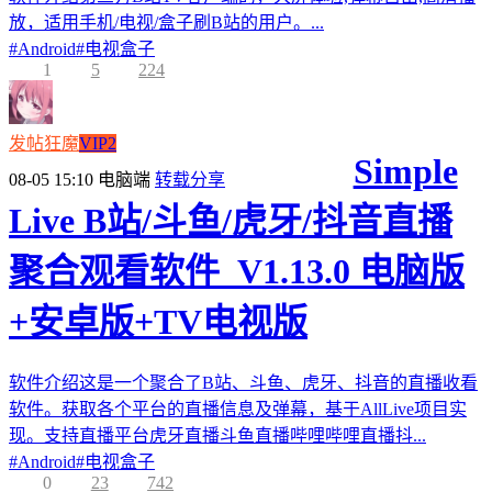
放，适用手机/电视/盒子刷B站的用户。...
#
Android
#
电视盒子
1
5
224
发帖狂魔
VIP2
Simple
08-05 15:10
电脑端
转载分享
Live B站/斗鱼/虎牙/抖音直播
聚合观看软件_V1.13.0 电脑版
+安卓版+TV电视版
软件介绍这是一个聚合了B站、斗鱼、虎牙、抖音的直播收看
软件。获取各个平台的直播信息及弹幕，基于AllLive项目实
现。支持直播平台虎牙直播斗鱼直播哔哩哔哩直播抖...
#
Android
#
电视盒子
0
23
742