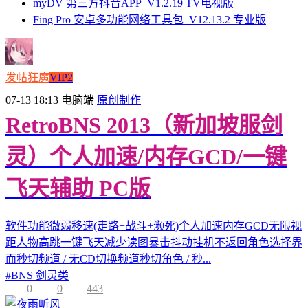
myDV 第三方抖音APP_V1.2.19 TV电视版
Fing Pro 安卓多功能网络工具包_V12.13.2 专业版
发帖狂魔
VIP2
07-13 18:13
电脑端
原创制作
RetroBNS 2013（新加坡服剑
灵）个人加速/内存GCD/一键
飞天辅助 PC版
软件功能微弱移速(走路+战斗+濒死)个人加速内存GCD无限视
距人物高跳一键飞天减少读图暴击抖动挂机不返回角色选择界
面秒切频道 / 无CD切换频道秒切角色 / 秒...
#
BNS 剑灵类
0
0
443