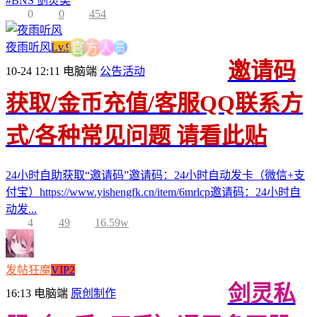
#
BNS 剑灵类
0
0
454
员
人
夜雨听风
Lv.9
方
官
邀请码
10-24 12:11
电脑端
公告活动
获取/金币充值/客服QQ联系方
式/各种常见问题 请看此贴
24小时自助获取“邀请码”邀请码：24小时自动发卡（微信+支
付宝）https://www.yishengfk.cn/item/6mrlcp邀请码：24小时自
动发...
4
49
16.59w
发帖狂魔
VIP2
剑灵私
16:13
电脑端
原创制作