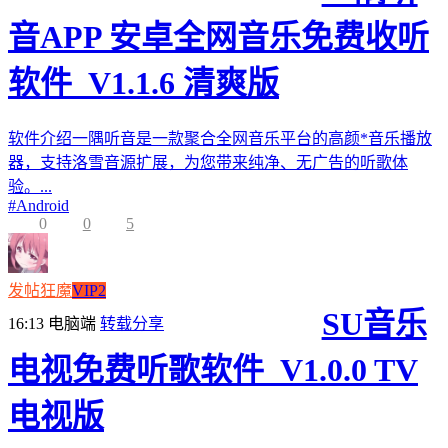
音APP 安卓全网音乐免费收听
软件_V1.1.6 清爽版
软件介绍一隅听音是一款聚合全网音乐平台的高颜*音乐播放
器，支持洛雪音源扩展，为您带来纯净、无广告的听歌体
验。...
#
Android
0
0
5
发帖狂魔
VIP2
SU音乐
16:13
电脑端
转载分享
电视免费听歌软件_V1.0.0 TV
电视版