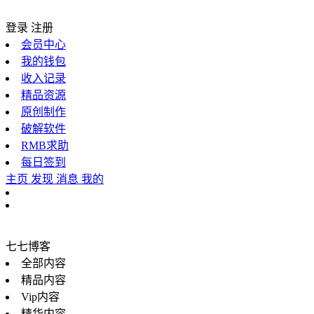
登录
注册
会员中心
我的钱包
收入记录
精品资源
原创制作
破解软件
RMB求助
每日签到
主页
发现
消息
我的
七七博客
全部内容
精品内容
Vip内容
精华内容