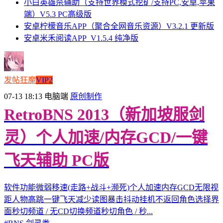
小白英雄杀辅助（支持世界模式挖矿/支持PC,安卓,苹果
端）V5.3 PC高级版
安卓柠檬音乐APP（聚合全网音乐资源）V3.2.1 更新版
安卓米禾阅读APP_V1.5.4 纯净版
发帖狂魔
VIP2
07-13 18:13
电脑端
原创制作
RetroBNS 2013（新加坡服剑
灵）个人加速/内存GCD/一键
飞天辅助 PC版
软件功能微弱移速(走路+战斗+濒死)个人加速内存GCD无限视
距人物高跳一键飞天减少读图暴击抖动挂机不返回角色选择界
面秒切频道 / 无CD切换频道秒切角色 / 秒...