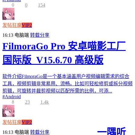
0
0
154
发帖狂魔
VIP2
16:13
电脑端
转载分享
FilmoraGo Pro 安卓喵影工厂
国际版_V15.6.70 高级版
软件介绍FilmoraGo是一个基本涵盖用户视频编辑需求的综合
工具，视频剪辑非常易用、流畅。比如可轻松修剪或拆分视频
剪辑，可旋转并裁剪视频以匹配所需的比例，可添...
#
Android
8
23
1.4k
发帖狂魔
VIP2
一隅听
16:13
电脑端
转载分享