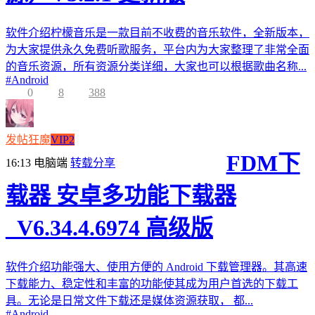
软件介绍柠檬音乐是一款目前不收费的音乐软件，全新版本，
为大家提供永久免费听歌服务，平台内为大家整理了非常全面
的音乐资源，所有资源分类详细，大家也可以根据歌曲名称...
#
Android
0
8
388
发帖狂魔
VIP2
FDM下
16:13
电脑端
转载分享
载器 安卓多功能下载器
_V6.34.4.6974 高级版
软件介绍功能强大、使用方便的 Android 下载管理器。其高速
下载能力、稳定性和丰富的功能使其成为用户首选的下载工
具。无论是日常文件下载还是媒体资源获取， 都...
#
Android