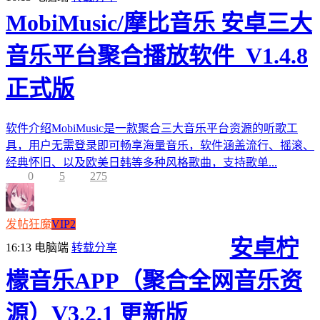
MobiMusic/摩比音乐 安卓三大
音乐平台聚合播放软件_V1.4.8
正式版
软件介绍MobiMusic是一款聚合三大音乐平台资源的听歌工
具，用户无需登录即可畅享海量音乐，软件涵盖流行、摇滚、
经典怀旧、以及欧美日韩等多种风格歌曲，支持歌单...
0
5
275
发帖狂魔
VIP2
安卓柠
16:13
电脑端
转载分享
檬音乐APP（聚合全网音乐资
源）V3.2.1 更新版