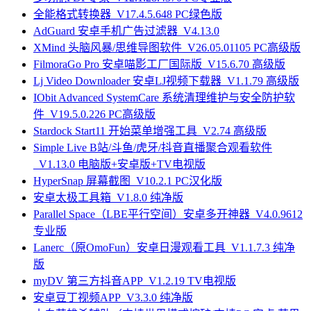
全能格式转换器_V17.4.5.648 PC绿色版
AdGuard 安卓手机广告过滤器_V4.13.0
XMind 头脑风暴/思维导图软件_V26.05.01105 PC高级版
FilmoraGo Pro 安卓喵影工厂国际版_V15.6.70 高级版
Lj Video Downloader 安卓LJ视频下载器_V1.1.79 高级版
IObit Advanced SystemCare 系统清理维护与安全防护软
件_V19.5.0.226 PC高级版
Stardock Start11 开始菜单增强工具_V2.74 高级版
Simple Live B站/斗鱼/虎牙/抖音直播聚合观看软件
_V1.13.0 电脑版+安卓版+TV电视版
HyperSnap 屏幕截图_V10.2.1 PC汉化版
安卓太极工具箱_V1.8.0 纯净版
Parallel Space（LBE平行空间）安卓多开神器_V4.0.9612
专业版
Lanerc（原OmoFun）安卓日漫观看工具_V1.1.7.3 纯净
版
myDV 第三方抖音APP_V1.2.19 TV电视版
安卓豆丁视频APP_V3.3.0 纯净版