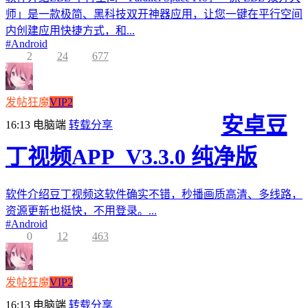
师」是一款极简、黑科技双开神器应用，让您一键在平行空间
内创建应用快捷方式，和...
#
Android
2
24
677
发帖狂魔
VIP2
安卓豆
16:13
电脑端
转载分享
丁视频APP_V3.3.0 纯净版
软件介绍豆丁视频这软件确实不错，秒播画质高清、多线路，
资源更新也挺快，不用登录。...
#
Android
0
12
463
发帖狂魔
VIP2
16:13
电脑端
转载分享