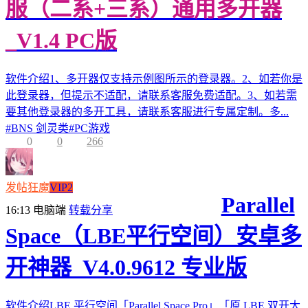
服（二系+三系）通用多开器
_V1.4 PC版
软件介绍1、多开器仅支持示例图所示的登录器。2、如若你是
此登录器，但提示不适配，请联系客服免费适配。3、如若需
要其他登录器的多开工具，请联系客服进行专属定制。多...
#
BNS 剑灵类
#
PC游戏
0
0
266
发帖狂魔
VIP2
Parallel
16:13
电脑端
转载分享
Space（LBE平行空间）安卓多
开神器_V4.0.9612 专业版
软件介绍LBE 平行空间「Parallel Space Pro」「原 LBE 双开大