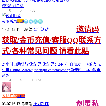
面秒切频道 / 无CD切换频道秒切角色 / 秒...
#
BNS 剑灵类
0
0
482
官
方
人
夜雨听风
Lv.9
员
邀请码
10-24 12:11
电脑端
公告活动
获取/金币充值/客服QQ联系方
式/各种常见问题 请看此贴
24小时自助获取“邀请码”邀请码：24小时自动发卡（微信+支
付宝）https://www.yishengfk.cn/item/6mrlcp邀请码：24小时自
动发...
4
49
16.6w
发帖狂魔
VIP2
剑灵私
08-07 16:13
电脑端
原创制作