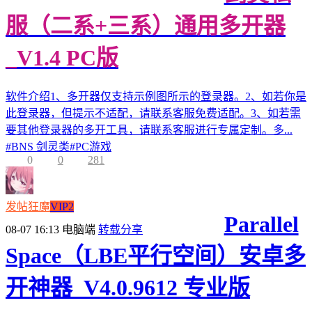
服（二系+三系）通用多开器
_V1.4 PC版
软件介绍1、多开器仅支持示例图所示的登录器。2、如若你是
此登录器，但提示不适配，请联系客服免费适配。3、如若需
要其他登录器的多开工具，请联系客服进行专属定制。多...
#
BNS 剑灵类
#
PC游戏
0
0
281
发帖狂魔
VIP2
Parallel
08-07 16:13
电脑端
转载分享
Space（LBE平行空间）安卓多
开神器_V4.0.9612 专业版