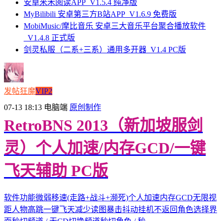
安卓米禾阅读APP_V1.5.4 纯净版
MyBilibili 安卓第三方B站APP_V1.6.9 免费版
MobiMusic/摩比音乐 安卓三大音乐平台聚合播放软件
_V1.4.8 正式版
剑灵私服（二系+三系）通用多开器_V1.4 PC版
发帖狂魔
VIP2
07-13 18:13
电脑端
原创制作
RetroBNS 2013（新加坡服剑
灵）个人加速/内存GCD/一键
飞天辅助 PC版
软件功能微弱移速(走路+战斗+濒死)个人加速内存GCD无限视
距人物高跳一键飞天减少读图暴击抖动挂机不返回角色选择界