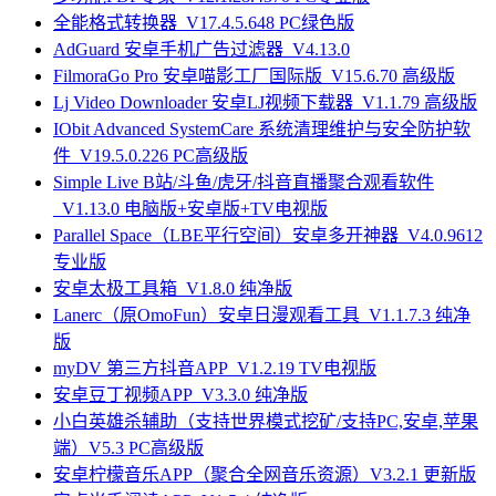
全能格式转换器_V17.4.5.648 PC绿色版
AdGuard 安卓手机广告过滤器_V4.13.0
FilmoraGo Pro 安卓喵影工厂国际版_V15.6.70 高级版
Lj Video Downloader 安卓LJ视频下载器_V1.1.79 高级版
IObit Advanced SystemCare 系统清理维护与安全防护软
件_V19.5.0.226 PC高级版
Simple Live B站/斗鱼/虎牙/抖音直播聚合观看软件
_V1.13.0 电脑版+安卓版+TV电视版
Parallel Space（LBE平行空间）安卓多开神器_V4.0.9612
专业版
安卓太极工具箱_V1.8.0 纯净版
Lanerc（原OmoFun）安卓日漫观看工具_V1.1.7.3 纯净
版
myDV 第三方抖音APP_V1.2.19 TV电视版
安卓豆丁视频APP_V3.3.0 纯净版
小白英雄杀辅助（支持世界模式挖矿/支持PC,安卓,苹果
端）V5.3 PC高级版
安卓柠檬音乐APP（聚合全网音乐资源）V3.2.1 更新版