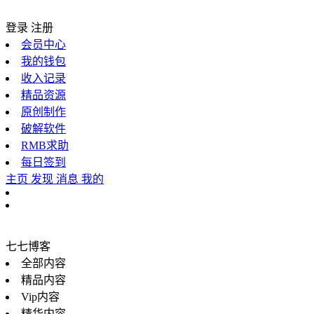
登录
注册
会员中心
我的钱包
收入记录
精品资源
原创制作
破解软件
RMB求助
每日签到
主页
发现
消息
我的
七七博客
全部内容
精品内容
Vip内容
精华内容