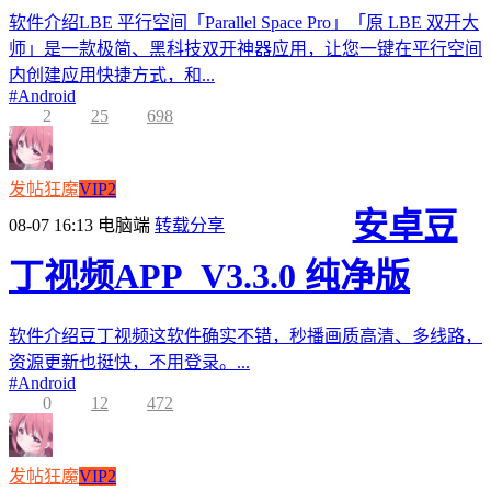
软件介绍LBE 平行空间「Parallel Space Pro」「原 LBE 双开大
师」是一款极简、黑科技双开神器应用，让您一键在平行空间
内创建应用快捷方式，和...
#
Android
2
25
698
发帖狂魔
VIP2
安卓豆
08-07 16:13
电脑端
转载分享
丁视频APP_V3.3.0 纯净版
软件介绍豆丁视频这软件确实不错，秒播画质高清、多线路，
资源更新也挺快，不用登录。...
#
Android
0
12
472
发帖狂魔
VIP2