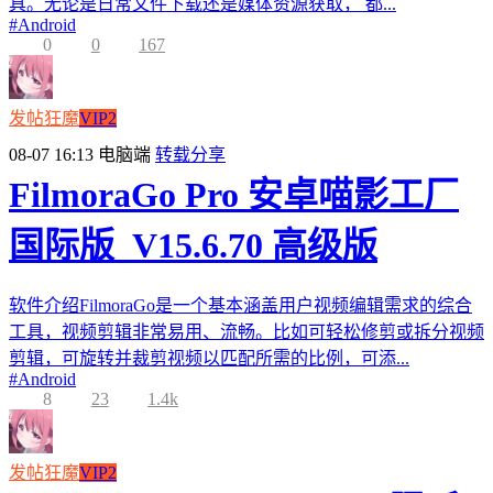
具。无论是日常文件下载还是媒体资源获取， 都...
#
Android
0
0
167
发帖狂魔
VIP2
08-07 16:13
电脑端
转载分享
FilmoraGo Pro 安卓喵影工厂
国际版_V15.6.70 高级版
软件介绍FilmoraGo是一个基本涵盖用户视频编辑需求的综合
工具，视频剪辑非常易用、流畅。比如可轻松修剪或拆分视频
剪辑，可旋转并裁剪视频以匹配所需的比例，可添...
#
Android
8
23
1.4k
发帖狂魔
VIP2