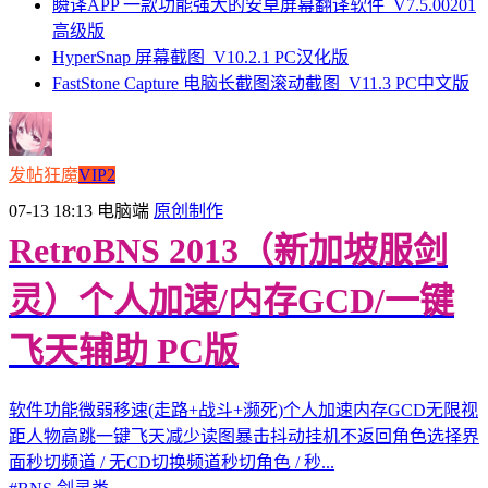
瞬译APP 一款功能强大的安卓屏幕翻译软件_V7.5.00201
高级版
HyperSnap 屏幕截图_V10.2.1 PC汉化版
FastStone Capture 电脑长截图滚动截图_V11.3 PC中文版
发帖狂魔
VIP2
07-13 18:13
电脑端
原创制作
RetroBNS 2013（新加坡服剑
灵）个人加速/内存GCD/一键
飞天辅助 PC版
软件功能微弱移速(走路+战斗+濒死)个人加速内存GCD无限视
距人物高跳一键飞天减少读图暴击抖动挂机不返回角色选择界
面秒切频道 / 无CD切换频道秒切角色 / 秒...