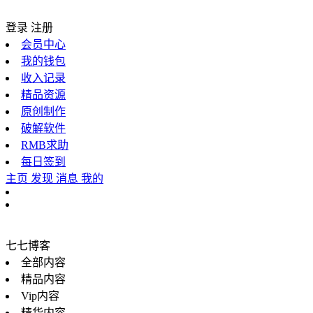
登录
注册
会员中心
我的钱包
收入记录
精品资源
原创制作
破解软件
RMB求助
每日签到
主页
发现
消息
我的
七七博客
全部内容
精品内容
Vip内容
精华内容