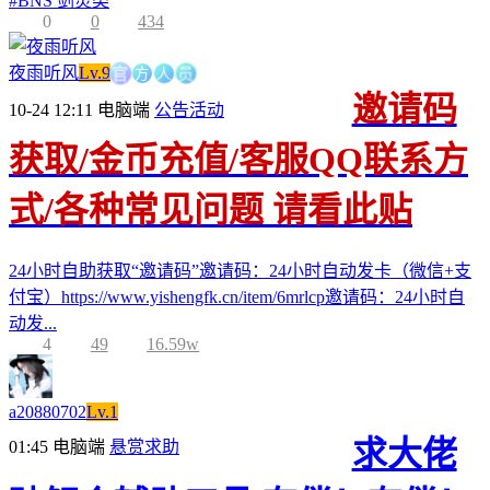
#
BNS 剑灵类
0
0
434
方
官
人
员
夜雨听风
Lv.9
邀请码
10-24 12:11
电脑端
公告活动
获取/金币充值/客服QQ联系方
式/各种常见问题 请看此贴
24小时自助获取“邀请码”邀请码：24小时自动发卡（微信+支
付宝）https://www.yishengfk.cn/item/6mrlcp邀请码：24小时自
动发...
4
49
16.59w
a20880702
Lv.1
求大佬
01:45
电脑端
悬赏求助