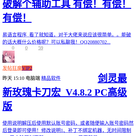
破解个辅助工具 有偿！有偿！
有偿！
易语言程序 看了就知道，对于大佬来说应该很简单。。能破
的话大概什么价格呢？可以私聊我！QQ20880702...
0
0
59
发帖狂魔
VIP2
剑灵最
昨天 15:10
电脑端
精品软件
新玫瑰卡刀宏_V4.8.2 PC高级
版
使用说明解压后使用默认账号密码，或者随便输入账号密码然
后登录即可使用！修改说明1、补丁不绑定机器，无时间限制