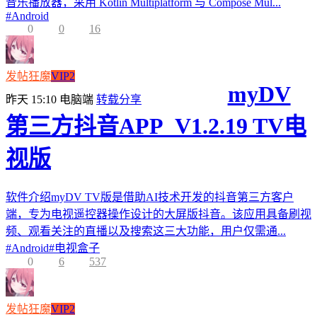
音乐播放器，采用 Kotlin Multiplatform 与 Compose Mul...
#
Android
0
0
16
发帖狂魔
VIP2
myDV
昨天 15:10
电脑端
转载分享
第三方抖音APP_V1.2.19 TV电
视版
软件介绍myDV TV版是借助AI技术开发的抖音第三方客户
端，专为电视遥控器操作设计的大屏版抖音。该应用具备刷视
频、观看关注的直播以及搜索这三大功能，用户仅需通...
#
Android
#
电视盒子
0
6
537
发帖狂魔
VIP2