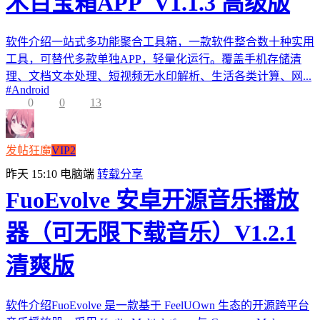
木百宝箱APP_V1.1.3 高级版
软件介绍一站式多功能聚合工具箱，一款软件整合数十种实用
工具，可替代多款单独APP，轻量化运行。覆盖手机存储清
理、文档文本处理、短视频无水印解析、生活各类计算、网...
#
Android
0
0
13
发帖狂魔
VIP2
昨天 15:10
电脑端
转载分享
FuoEvolve 安卓开源音乐播放
器（可无限下载音乐）V1.2.1
清爽版
软件介绍FuoEvolve 是一款基于 FeelUOwn 生态的开源跨平台