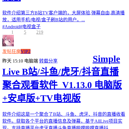
软件介绍第三方B站TV客户端的，大屏体验,弹幕自由,高清播
放，适用手机/电视/盒子刷B站的用户。...
#
Android
#
电视盒子
1
5
219
发帖狂魔
VIP2
Simple
昨天 15:10
电脑端
转载分享
Live B站/斗鱼/虎牙/抖音直播
聚合观看软件_V1.13.0 电脑版
+安卓版+TV电视版
软件介绍这是一个聚合了B站、斗鱼、虎牙、抖音的直播收看
软件。获取各个平台的直播信息及弹幕，基于AllLive项目实
现。支持直播平台虎牙直播斗鱼直播哔哩哔哩直播抖...