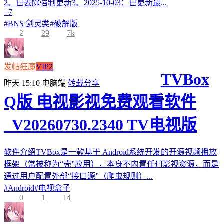
2、已去除强制更新3、2025-10-03：已更新最...
+7
#
BNS 剑灵类
#
破解版
2
29
7k
发帖狂魔
VIP2
TVBox
昨天 15:10
电脑端
转载分享
Q版 电视影视免费观看软件
_V20260730.2340 TV电视版
软件介绍TVBox是一款基于 Android系统开发的开源视频播放
框架（常被称为“壳”应用），本身不内置任何影视资源，而是
通过用户配置外部“接口源”（爬虫规则）...
#
Android
#
电视盒子
0
1
14