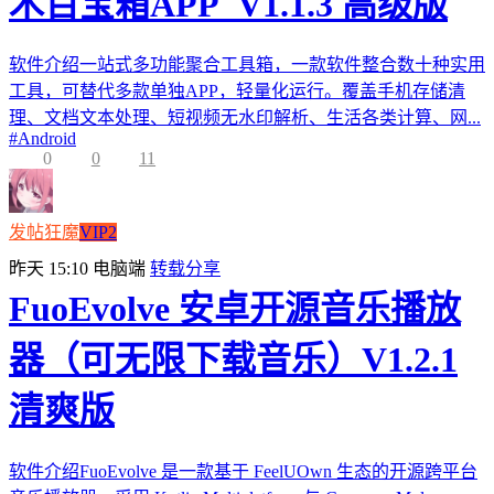
木百宝箱APP_V1.1.3 高级版
软件介绍一站式多功能聚合工具箱，一款软件整合数十种实用
工具，可替代多款单独APP，轻量化运行。覆盖手机存储清
理、文档文本处理、短视频无水印解析、生活各类计算、网...
#
Android
0
0
11
发帖狂魔
VIP2
昨天 15:10
电脑端
转载分享
FuoEvolve 安卓开源音乐播放
器（可无限下载音乐）V1.2.1
清爽版
软件介绍FuoEvolve 是一款基于 FeelUOwn 生态的开源跨平台