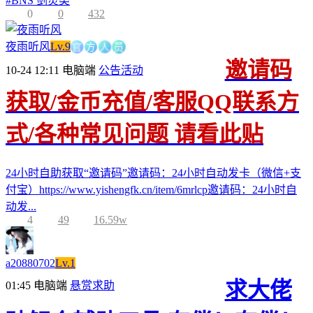
#
BNS 剑灵类
0
0
432
官
方
人
夜雨听风
Lv.9
员
邀请码
10-24 12:11
电脑端
公告活动
获取/金币充值/客服QQ联系方
式/各种常见问题 请看此贴
24小时自助获取“邀请码”邀请码：24小时自动发卡（微信+支
付宝）https://www.yishengfk.cn/item/6mrlcp邀请码：24小时自
动发...
4
49
16.59w
a20880702
Lv.1
求大佬
01:45
电脑端
悬赏求助