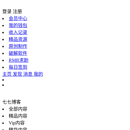
登录
注册
会员中心
我的钱包
收入记录
精品资源
原创制作
破解软件
RMB求助
每日签到
主页
发现
消息
我的
七七博客
全部内容
精品内容
Vip内容
精华内容