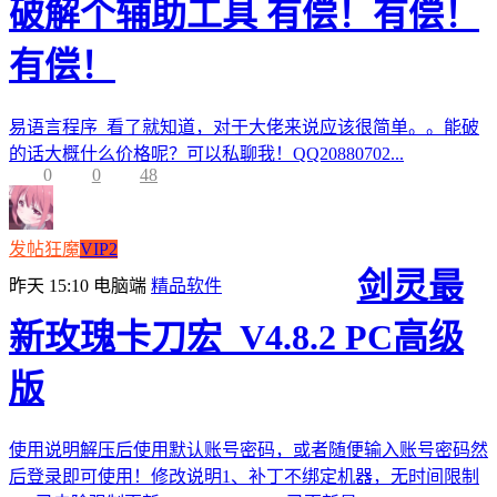
破解个辅助工具 有偿！有偿！
有偿！
易语言程序 看了就知道，对于大佬来说应该很简单。。能破
的话大概什么价格呢？可以私聊我！QQ20880702...
0
0
48
发帖狂魔
VIP2
剑灵最
昨天 15:10
电脑端
精品软件
新玫瑰卡刀宏_V4.8.2 PC高级
版
使用说明解压后使用默认账号密码，或者随便输入账号密码然
后登录即可使用！修改说明1、补丁不绑定机器，无时间限制