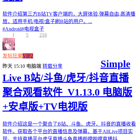
软件介绍第三方B站TV客户端的，大屏体验,弹幕自由,高清播
放，适用手机/电视/盒子刷B站的用户。...
#
Android
#
电视盒子
1
5
216
发帖狂魔
VIP2
Simple
昨天 15:10
电脑端
转载分享
Live B站/斗鱼/虎牙/抖音直播
聚合观看软件_V1.13.0 电脑版
+安卓版+TV电视版
软件介绍这是一个聚合了B站、斗鱼、虎牙、抖音的直播收看
软件。获取各个平台的直播信息及弹幕，基于AllLive项目实
现。支持直播平台虎牙直播斗鱼直播哔哩哔哩直播抖...