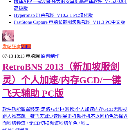
瞬译APP 一款功能强大的安卓屏幕翻译软件_V7.5.00201
高级版
HyperSnap 屏幕截图_V10.2.1 PC汉化版
FastStone Capture 电脑长截图滚动截图_V11.3 PC中文版
发帖狂魔
VIP2
07-13 18:13
电脑端
原创制作
RetroBNS 2013（新加坡服剑
灵）个人加速/内存GCD/一键
飞天辅助 PC版
软件功能微弱移速(走路+战斗+濒死)个人加速内存GCD无限视
距人物高跳一键飞天减少读图暴击抖动挂机不返回角色选择界
面秒切频道 / 无CD切换频道秒切角色 / 秒...