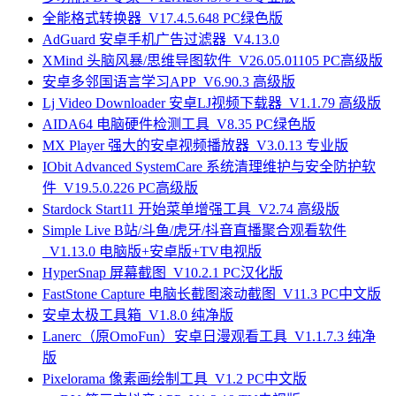
全能格式转换器_V17.4.5.648 PC绿色版
AdGuard 安卓手机广告过滤器_V4.13.0
XMind 头脑风暴/思维导图软件_V26.05.01105 PC高级版
安卓多邻国语言学习APP_V6.90.3 高级版
Lj Video Downloader 安卓LJ视频下载器_V1.1.79 高级版
AIDA64 电脑硬件检测工具_V8.35 PC绿色版
MX Player 强大的安卓视频播放器_V3.0.13 专业版
IObit Advanced SystemCare 系统清理维护与安全防护软
件_V19.5.0.226 PC高级版
Stardock Start11 开始菜单增强工具_V2.74 高级版
Simple Live B站/斗鱼/虎牙/抖音直播聚合观看软件
_V1.13.0 电脑版+安卓版+TV电视版
HyperSnap 屏幕截图_V10.2.1 PC汉化版
FastStone Capture 电脑长截图滚动截图_V11.3 PC中文版
安卓太极工具箱_V1.8.0 纯净版
Lanerc（原OmoFun）安卓日漫观看工具_V1.1.7.3 纯净
版
Pixelorama 像素画绘制工具_V1.2 PC中文版