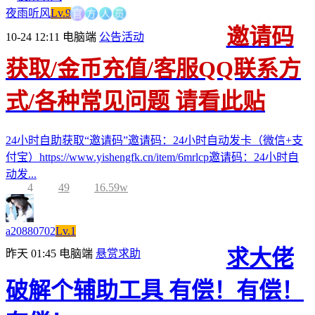
方
官
人
员
夜雨听风
Lv.9
邀请码
10-24 12:11
电脑端
公告活动
获取/金币充值/客服QQ联系方
式/各种常见问题 请看此贴
24小时自助获取“邀请码”邀请码：24小时自动发卡（微信+支
付宝）https://www.yishengfk.cn/item/6mrlcp邀请码：24小时自
动发...
4
49
16.59w
a20880702
Lv.1
求大佬
昨天 01:45
电脑端
悬赏求助
破解个辅助工具 有偿！有偿！