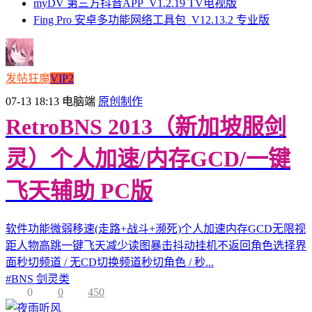
myDV 第三方抖音APP_V1.2.19 TV电视版
Fing Pro 安卓多功能网络工具包_V12.13.2 专业版
发帖狂魔
VIP2
07-13 18:13
电脑端
原创制作
RetroBNS 2013（新加坡服剑
灵）个人加速/内存GCD/一键
飞天辅助 PC版
软件功能微弱移速(走路+战斗+濒死)个人加速内存GCD无限视
距人物高跳一键飞天减少读图暴击抖动挂机不返回角色选择界
面秒切频道 / 无CD切换频道秒切角色 / 秒...
#
BNS 剑灵类
0
0
450