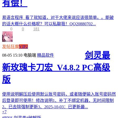
有偿！
易语言程序 看了就知道，对于大佬来说应该很简单。。能破
的话大概什么价格呢？可以私聊我！QQ20880702...
0
0
181
发帖狂魔
VIP2
剑灵最
08-05 15:10
电脑端
精品软件
新玫瑰卡刀宏_V4.8.2 PC高级
版
使用说明解压后使用默认账号密码，或者随便输入账号密码然
后登录即可使用！修改说明1、补丁不绑定机器，无时间限制
2、已去除强制更新3、2025-10-03：已更新最...
+7
#
BNS 剑灵类
#
破解版