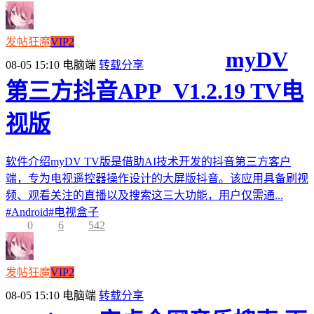
发帖狂魔
VIP2
myDV
08-05 15:10
电脑端
转载分享
第三方抖音APP_V1.2.19 TV电
视版
软件介绍myDV TV版是借助AI技术开发的抖音第三方客户
端，专为电视遥控器操作设计的大屏版抖音。该应用具备刷视
频、观看关注的直播以及搜索这三大功能，用户仅需通...
#
Android
#
电视盒子
0
6
542
发帖狂魔
VIP2
08-05 15:10
电脑端
转载分享