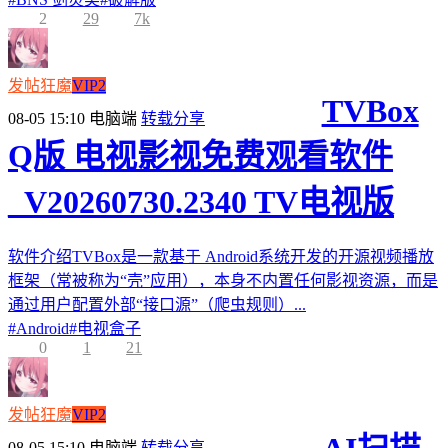
2
29
7k
发帖狂魔
VIP2
TVBox
08-05 15:10
电脑端
转载分享
Q版 电视影视免费观看软件
_V20260730.2340 TV电视版
软件介绍TVBox是一款基于 Android系统开发的开源视频播放
框架（常被称为“壳”应用），本身不内置任何影视资源，而是
通过用户配置外部“接口源”（爬虫规则）...
#
Android
#
电视盒子
0
1
21
发帖狂魔
VIP2
08-05 15:10
电脑端
转载分享