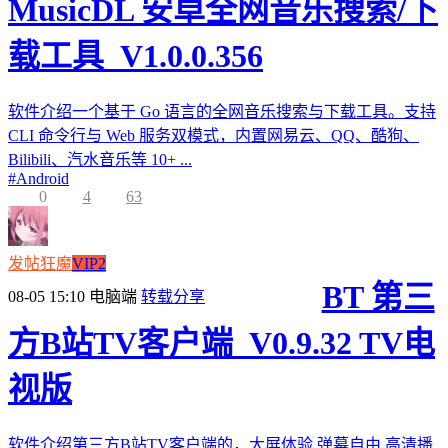
MusicDL 安卓全网音乐搜索/下
载工具_V1.0.0.356
软件介绍一个基于 Go 语言的全网音乐搜索与下载工具。支持
CLI 命令行与 Web 服务双模式，内置网易云、QQ、酷狗、
Bilibili、汽水音乐等 10+ ...
#
Android
0
4
63
发帖狂魔
VIP2
BT 第三
08-05 15:10
电脑端
转载分享
方B站TV客户端_V0.9.32 TV电
视版
软件介绍第三方B站TV客户端的，大屏体验,弹幕自由,高清播