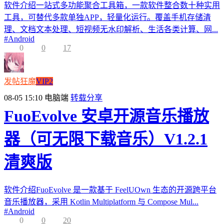
软件介绍一站式多功能聚合工具箱，一款软件整合数十种实用
工具，可替代多款单独APP，轻量化运行。覆盖手机存储清
理、文档文本处理、短视频无水印解析、生活各类计算、网...
#
Android
0
0
17
发帖狂魔
VIP2
08-05 15:10
电脑端
转载分享
FuoEvolve 安卓开源音乐播放
器（可无限下载音乐）V1.2.1
清爽版
软件介绍FuoEvolve 是一款基于 FeelUOwn 生态的开源跨平台
音乐播放器，采用 Kotlin Multiplatform 与 Compose Mul...
#
Android
0
0
20