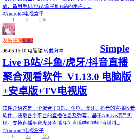
放，适用手机/电视/盒子刷B站的用户。...
#
Android
#
电视盒子
1
5
226
发帖狂魔
VIP2
Simple
08-05 15:10
电脑端
转载分享
Live B站/斗鱼/虎牙/抖音直播
聚合观看软件_V1.13.0 电脑版
+安卓版+TV电视版
软件介绍这是一个聚合了B站、斗鱼、虎牙、抖音的直播收看
软件。获取各个平台的直播信息及弹幕，基于AllLive项目实
现。支持直播平台虎牙直播斗鱼直播哔哩哔哩直播抖...
#
Android
#
电视盒子
0
23
745