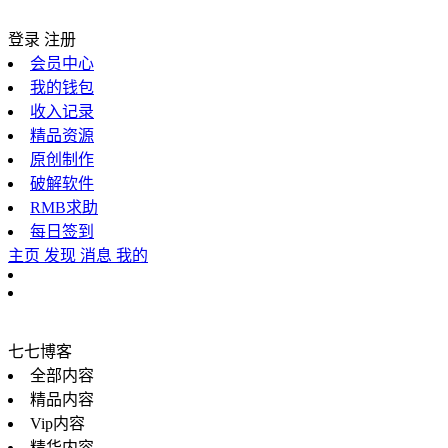
登录
注册
会员中心
我的钱包
收入记录
精品资源
原创制作
破解软件
RMB求助
每日签到
主页
发现
消息
我的
七七博客
全部内容
精品内容
Vip内容
精华内容