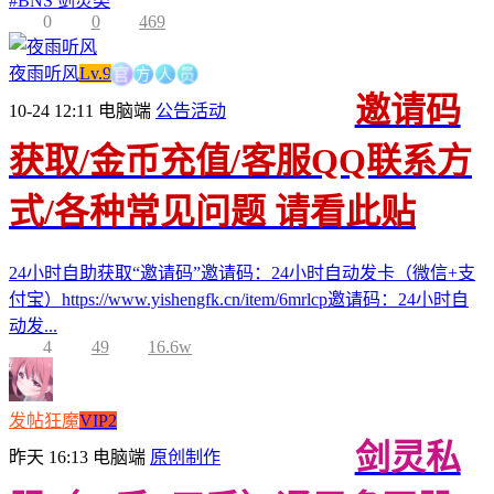
#
BNS 剑灵类
0
0
469
方
官
人
员
夜雨听风
Lv.9
邀请码
10-24 12:11
电脑端
公告活动
获取/金币充值/客服QQ联系方
式/各种常见问题 请看此贴
24小时自助获取“邀请码”邀请码：24小时自动发卡（微信+支
付宝）https://www.yishengfk.cn/item/6mrlcp邀请码：24小时自
动发...
4
49
16.6w
发帖狂魔
VIP2
剑灵私
昨天 16:13
电脑端
原创制作