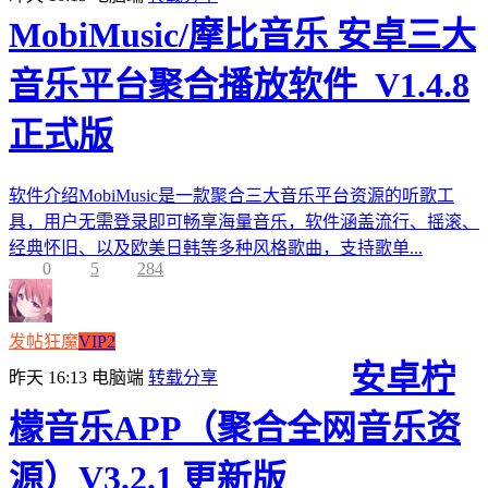
MobiMusic/摩比音乐 安卓三大
音乐平台聚合播放软件_V1.4.8
正式版
软件介绍MobiMusic是一款聚合三大音乐平台资源的听歌工
具，用户无需登录即可畅享海量音乐，软件涵盖流行、摇滚、
经典怀旧、以及欧美日韩等多种风格歌曲，支持歌单...
0
5
284
发帖狂魔
VIP2
安卓柠
昨天 16:13
电脑端
转载分享
檬音乐APP（聚合全网音乐资
源）V3.2.1 更新版