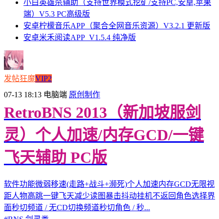
小白英雄杀辅助（支持世界模式挖矿/支持PC,安卓,苹果
端）V5.3 PC高级版
安卓柠檬音乐APP（聚合全网音乐资源）V3.2.1 更新版
安卓米禾阅读APP_V1.5.4 纯净版
发帖狂魔
VIP2
07-13 18:13
电脑端
原创制作
RetroBNS 2013（新加坡服剑
灵）个人加速/内存GCD/一键
飞天辅助 PC版
软件功能微弱移速(走路+战斗+濒死)个人加速内存GCD无限视
距人物高跳一键飞天减少读图暴击抖动挂机不返回角色选择界
面秒切频道 / 无CD切换频道秒切角色 / 秒...