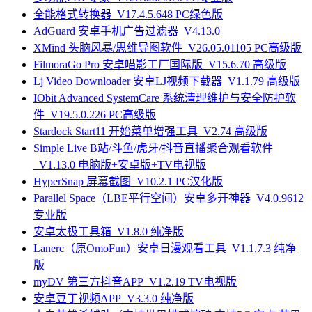
全能格式转换器_V17.4.5.648 PC绿色版
AdGuard 安卓手机广告过滤器_V4.13.0
XMind 头脑风暴/思维导图软件_V26.05.01105 PC高级版
FilmoraGo Pro 安卓喵影工厂国际版_V15.6.70 高级版
Lj Video Downloader 安卓LJ视频下载器_V1.1.79 高级版
IObit Advanced SystemCare 系统清理维护与安全防护软
件_V19.5.0.226 PC高级版
Stardock Start11 开始菜单增强工具_V2.74 高级版
Simple Live B站/斗鱼/虎牙/抖音直播聚合观看软件
_V1.13.0 电脑版+安卓版+TV电视版
HyperSnap 屏幕截图_V10.2.1 PC汉化版
Parallel Space（LBE平行空间）安卓多开神器_V4.0.9612
专业版
安卓太极工具箱_V1.8.0 纯净版
Lanerc（原OmoFun）安卓日漫观看工具_V1.1.7.3 纯净
版
myDV 第三方抖音APP_V1.2.19 TV电视版
安卓豆丁视频APP_V3.3.0 纯净版