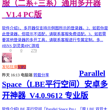
服（二系+三系）通用多开器
_V1.4 PC版
软件介绍1、多开器仅支持示例图所示的登录器。2、如若你是
此登录器，但提示不适配，请联系客服免费适配。3、如若需
要其他登录器的多开工具，请联系客服进行专属定制。多...
#
BNS 剑灵类
#
PC游戏
0
0
279
发帖狂魔
VIP2
Parallel
昨天 16:13
电脑端
转载分享
Space（LBE平行空间）安卓多
开神器_V4.0.9612 专业版
软件介绍LBE 平行空间「Parallel Space Pro」「原 LBE 双开大