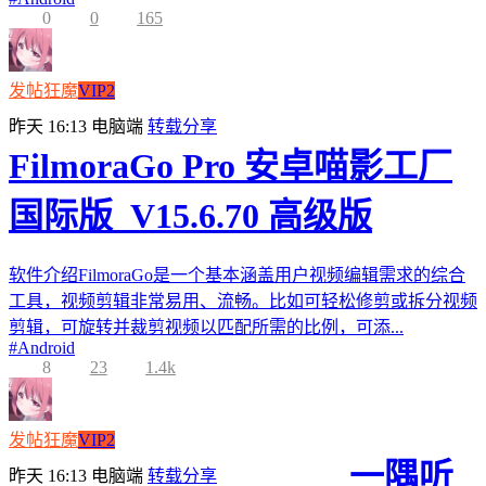
0
0
165
发帖狂魔
VIP2
昨天 16:13
电脑端
转载分享
FilmoraGo Pro 安卓喵影工厂
国际版_V15.6.70 高级版
软件介绍FilmoraGo是一个基本涵盖用户视频编辑需求的综合
工具，视频剪辑非常易用、流畅。比如可轻松修剪或拆分视频
剪辑，可旋转并裁剪视频以匹配所需的比例，可添...
#
Android
8
23
1.4k
发帖狂魔
VIP2
一隅听
昨天 16:13
电脑端
转载分享