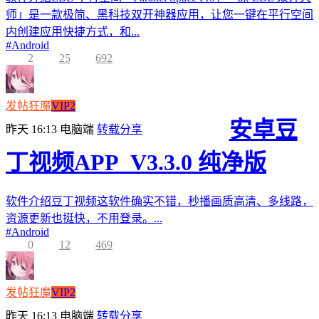
师」是一款极简、黑科技双开神器应用，让您一键在平行空间
内创建应用快捷方式，和...
#
Android
2
25
692
发帖狂魔
VIP2
安卓豆
昨天 16:13
电脑端
转载分享
丁视频APP_V3.3.0 纯净版
软件介绍豆丁视频这软件确实不错，秒播画质高清、多线路，
资源更新也挺快，不用登录。...
#
Android
0
12
469
发帖狂魔
VIP2
昨天 16:13
电脑端
转载分享