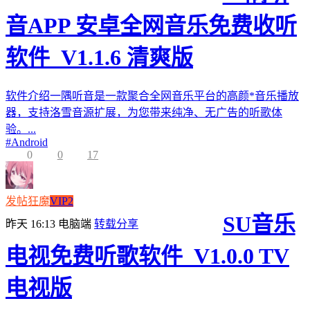
音APP 安卓全网音乐免费收听
软件_V1.1.6 清爽版
软件介绍一隅听音是一款聚合全网音乐平台的高颜*音乐播放
器，支持洛雪音源扩展，为您带来纯净、无广告的听歌体
验。...
#
Android
0
0
17
发帖狂魔
VIP2
SU音乐
昨天 16:13
电脑端
转载分享
电视免费听歌软件_V1.0.0 TV
电视版