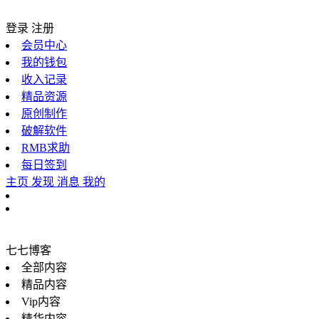
登录
注册
会员中心
我的钱包
收入记录
精品资源
原创制作
破解软件
RMB求助
每日签到
主页
发现
消息
我的
七七博客
全部内容
精品内容
Vip内容
精华内容