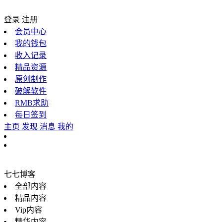
登录
注册
会员中心
我的钱包
收入记录
精品资源
原创制作
破解软件
RMB求助
每日签到
主页
发现
消息
我的
七七博客
全部内容
精品内容
Vip内容
精华内容