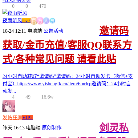
#
BNS 剑灵类
0
0
470
员
人
夜雨听风
Lv.9
方
官
邀请码
10-24 12:11
电脑端
公告活动
获取/金币充值/客服QQ联系方
式/各种常见问题 请看此贴
24小时自助获取“邀请码”邀请码：24小时自动发卡（微信+支
付宝）https://www.yishengfk.cn/item/6mrlcp邀请码：24小时自
动发...
4
49
16.6w
发帖狂魔
VIP2
剑灵私
昨天 16:13
电脑端
原创制作