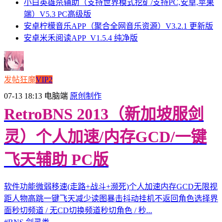
小白英雄杀辅助（支持世界模式挖矿/支持PC,安卓,苹果
端）V5.3 PC高级版
安卓柠檬音乐APP（聚合全网音乐资源）V3.2.1 更新版
安卓米禾阅读APP_V1.5.4 纯净版
发帖狂魔
VIP2
07-13 18:13
电脑端
原创制作
RetroBNS 2013（新加坡服剑
灵）个人加速/内存GCD/一键
飞天辅助 PC版
软件功能微弱移速(走路+战斗+濒死)个人加速内存GCD无限视
距人物高跳一键飞天减少读图暴击抖动挂机不返回角色选择界
面秒切频道 / 无CD切换频道秒切角色 / 秒...