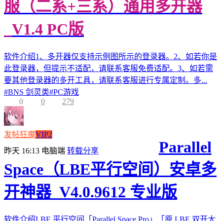
服（二系+三系）通用多开器
_V1.4 PC版
软件介绍1、多开器仅支持示例图所示的登录器。2、如若你是
此登录器，但提示不适配，请联系客服免费适配。3、如若需
要其他登录器的多开工具，请联系客服进行专属定制。多...
#
BNS 剑灵类
#
PC游戏
0
0
279
发帖狂魔
VIP2
Parallel
昨天 16:13
电脑端
转载分享
Space（LBE平行空间）安卓多
开神器_V4.0.9612 专业版
软件介绍LBE 平行空间「Parallel Space Pro」「原 LBE 双开大