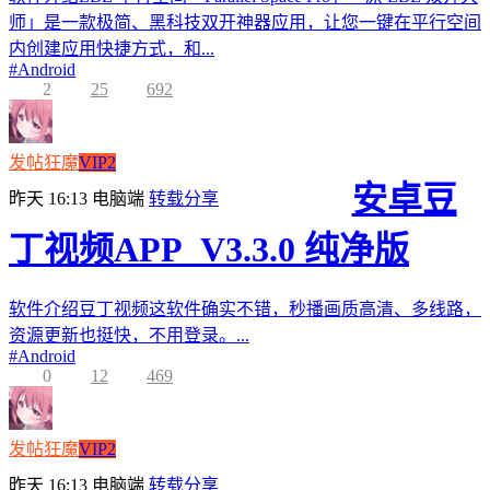
师」是一款极简、黑科技双开神器应用，让您一键在平行空间
内创建应用快捷方式，和...
#
Android
2
25
692
发帖狂魔
VIP2
安卓豆
昨天 16:13
电脑端
转载分享
丁视频APP_V3.3.0 纯净版
软件介绍豆丁视频这软件确实不错，秒播画质高清、多线路，
资源更新也挺快，不用登录。...
#
Android
0
12
469
发帖狂魔
VIP2
昨天 16:13
电脑端
转载分享