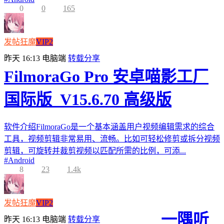
0
0
165
发帖狂魔
VIP2
昨天 16:13
电脑端
转载分享
FilmoraGo Pro 安卓喵影工厂
国际版_V15.6.70 高级版
软件介绍FilmoraGo是一个基本涵盖用户视频编辑需求的综合
工具，视频剪辑非常易用、流畅。比如可轻松修剪或拆分视频
剪辑，可旋转并裁剪视频以匹配所需的比例，可添...
#
Android
8
23
1.4k
发帖狂魔
VIP2
一隅听
昨天 16:13
电脑端
转载分享