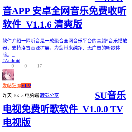
音APP 安卓全网音乐免费收听
软件_V1.1.6 清爽版
软件介绍一隅听音是一款聚合全网音乐平台的高颜*音乐播放
器，支持洛雪音源扩展，为您带来纯净、无广告的听歌体
验。...
#
Android
0
0
17
发帖狂魔
VIP2
SU音乐
昨天 16:13
电脑端
转载分享
电视免费听歌软件_V1.0.0 TV
电视版