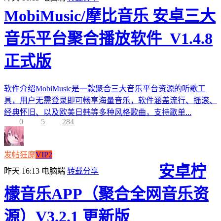
MobiMusic/摩比音乐 安卓三大
音乐平台聚合播放软件_V1.4.8
正式版
软件介绍MobiMusic是一款聚合三大音乐平台资源的听歌工
具，用户无需登录即可畅享海量音乐，软件涵盖流行、摇滚、
经典怀旧、以及欧美日韩等多种风格歌曲，支持歌单...
0
5
284
发帖狂魔
VIP2
安卓柠
昨天 16:13
电脑端
转载分享
檬音乐APP（聚合全网音乐资
源）V3.2.1 更新版