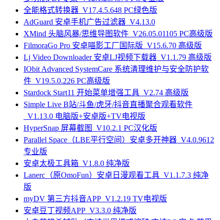
全能格式转换器_V17.4.5.648 PC绿色版
AdGuard 安卓手机广告过滤器_V4.13.0
XMind 头脑风暴/思维导图软件_V26.05.01105 PC高级版
FilmoraGo Pro 安卓喵影工厂国际版_V15.6.70 高级版
Lj Video Downloader 安卓LJ视频下载器_V1.1.79 高级版
IObit Advanced SystemCare 系统清理维护与安全防护软
件_V19.5.0.226 PC高级版
Stardock Start11 开始菜单增强工具_V2.74 高级版
Simple Live B站/斗鱼/虎牙/抖音直播聚合观看软件
_V1.13.0 电脑版+安卓版+TV电视版
HyperSnap 屏幕截图_V10.2.1 PC汉化版
Parallel Space（LBE平行空间）安卓多开神器_V4.0.9612
专业版
安卓太极工具箱_V1.8.0 纯净版
Lanerc（原OmoFun）安卓日漫观看工具_V1.1.7.3 纯净
版
myDV 第三方抖音APP_V1.2.19 TV电视版
安卓豆丁视频APP_V3.3.0 纯净版