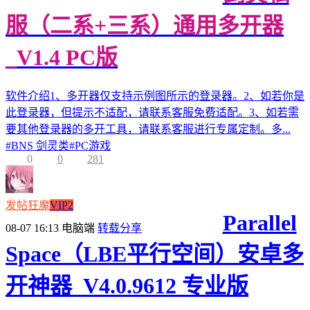
服（二系+三系）通用多开器
_V1.4 PC版
软件介绍1、多开器仅支持示例图所示的登录器。2、如若你是
此登录器，但提示不适配，请联系客服免费适配。3、如若需
要其他登录器的多开工具，请联系客服进行专属定制。多...
#
BNS 剑灵类
#
PC游戏
0
0
281
发帖狂魔
VIP2
Parallel
08-07 16:13
电脑端
转载分享
Space（LBE平行空间）安卓多
开神器_V4.0.9612 专业版