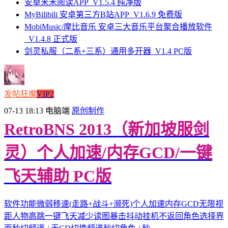
安卓米禾阅读APP_V1.5.4 纯净版
MyBilibili 安卓第三方B站APP_V1.6.9 免费版
MobiMusic/摩比音乐 安卓三大音乐平台聚合播放软件
_V1.4.8 正式版
剑灵私服（二系+三系）通用多开器_V1.4 PC版
发帖狂魔
VIP2
07-13 18:13
电脑端
原创制作
RetroBNS 2013（新加坡服剑
灵）个人加速/内存GCD/一键
飞天辅助 PC版
软件功能微弱移速(走路+战斗+濒死)个人加速内存GCD无限视
距人物高跳一键飞天减少读图暴击抖动挂机不返回角色选择界