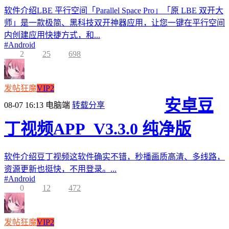
软件介绍LBE 平行空间「Parallel Space Pro」「原 LBE 双开大
师」是一款极简、黑科技双开神器应用，让您一键在平行空间
内创建应用快捷方式，和...
#
Android
2
25
698
发帖狂魔
VIP2
安卓豆
08-07 16:13
电脑端
转载分享
丁视频APP_V3.3.0 纯净版
软件介绍豆丁视频这软件确实不错，秒播画质高清、多线路，
资源更新也挺快，不用登录。...
#
Android
0
12
472
发帖狂魔
VIP2