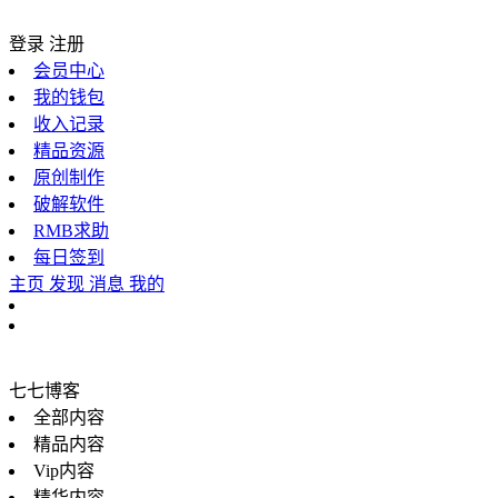
登录
注册
会员中心
我的钱包
收入记录
精品资源
原创制作
破解软件
RMB求助
每日签到
主页
发现
消息
我的
七七博客
全部内容
精品内容
Vip内容
精华内容