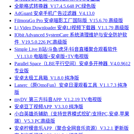
全能格式转换器_V17.4.5.648 PC绿色版
AdGuard 安卓手机广告过滤器_V4.13.0
FilmoraGo Pro 安卓喵影工厂国际版_V15.6.70 高级版
Lj Video Downloader 安卓LJ视频下载器_V1.1.79 高级版
IObit Advanced SystemCare 系统清理维护与安全防护软
件_V19.5.0.226 PC高级版
Simple Live B站/斗鱼/虎牙/抖音直播聚合观看软件
_V1.13.0 电脑版+安卓版+TV电视版
Parallel Space（LBE平行空间）安卓多开神器_V4.0.9612
专业版
安卓太极工具箱_V1.8.0 纯净版
Lanerc（原OmoFun）安卓日漫观看工具_V1.1.7.3 纯净
版
myDV 第三方抖音APP_V1.2.19 TV电视版
安卓豆丁视频APP_V3.3.0 纯净版
小白英雄杀辅助（支持世界模式挖矿/支持PC,安卓,苹果
端）V5.3 PC高级版
安卓柠檬音乐APP（聚合全网音乐资源）V3.2.1 更新版