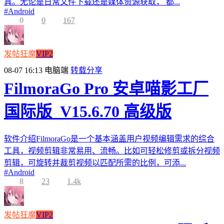
具。无论是日常文件下载还是媒体资源获取， 都...
#
Android
0
0
167
发帖狂魔
VIP2
08-07 16:13
电脑端
转载分享
FilmoraGo Pro 安卓喵影工厂
国际版_V15.6.70 高级版
软件介绍FilmoraGo是一个基本涵盖用户视频编辑需求的综合
工具，视频剪辑非常易用、流畅。比如可轻松修剪或拆分视频
剪辑，可旋转并裁剪视频以匹配所需的比例，可添...
#
Android
8
23
1.4k
发帖狂魔
VIP2