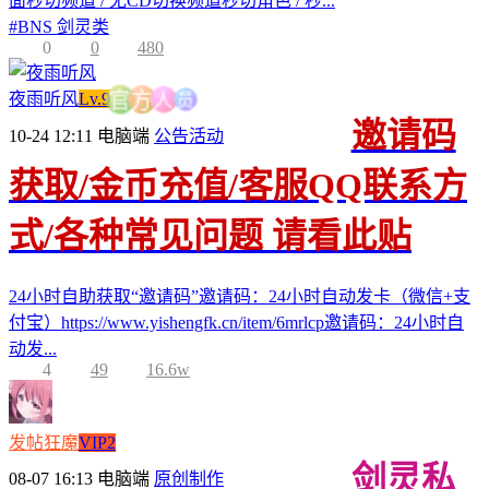
面秒切频道 / 无CD切换频道秒切角色 / 秒...
#
BNS 剑灵类
0
0
480
员
夜雨听风
Lv.9
人
方
官
邀请码
10-24 12:11
电脑端
公告活动
获取/金币充值/客服QQ联系方
式/各种常见问题 请看此贴
24小时自助获取“邀请码”邀请码：24小时自动发卡（微信+支
付宝）https://www.yishengfk.cn/item/6mrlcp邀请码：24小时自
动发...
4
49
16.6w
发帖狂魔
VIP2
剑灵私
08-07 16:13
电脑端
原创制作