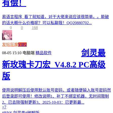
有偿！
易语言程序 看了就知道，对于大佬来说应该很简单。。能破
的话大概什么价格呢？可以私聊我！QQ20880702...
0
0
168
发帖狂魔
VIP2
剑灵最
08-05 15:10
电脑端
精品软件
新玫瑰卡刀宏_V4.8.2 PC高级
版
使用说明解压后使用默认账号密码，或者随便输入账号密码然
后登录即可使用！修改说明1、补丁不绑定机器，无时间限制
2、已去除强制更新3、2025-10-03：已更新最...
+7
#
BNS 剑灵类
#
破解版