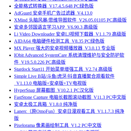
全能格式转换器_V17.4.5.648 PC绿色版
AdGuard 安卓手机广告过滤器_V4.13.0
XMind 头脑风暴/思维导图软件_V26.05.01105 PC高级版
安卓多邻国语言学习APP_V6.90.3 高级版
Lj Video Downloader 安卓LJ视频下载器_V1.1.79 高级版
AIDA64 电脑硬件检测工具_V8.35 PC绿色版
MX Player 强大的安卓视频播放器_V3.0.13 专业版
IObit Advanced SystemCare 系统清理维护与安全防护软
件_V19.5.0.226 PC高级版
Stardock Start11 开始菜单增强工具_V2.74 高级版
Simple Live B站/斗鱼/虎牙/抖音直播聚合观看软件
_V1.13.0 电脑版+安卓版+TV电视版
HyperSnap 屏幕截图_V10.2.1 PC汉化版
FastStone Capture 电脑长截图滚动截图_V11.3 PC中文版
安卓太极工具箱_V1.8.0 纯净版
Lanerc（原OmoFun）安卓日漫观看工具_V1.1.7.3 纯净
版
Pixelorama 像素画绘制工具_V1.2 PC中文版