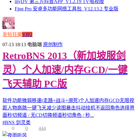
myDV 第三方抖音APP_V1.2.19 TV电视版
Fing Pro 安卓多功能网络工具包_V12.13.2 专业版
发帖狂魔
VIP2
07-13 18:13
电脑端
原创制作
RetroBNS 2013（新加坡服剑
灵）个人加速/内存GCD/一键
飞天辅助 PC版
软件功能微弱移速(走路+战斗+濒死)个人加速内存GCD无限视
距人物高跳一键飞天减少读图暴击抖动挂机不返回角色选择界
面秒切频道 / 无CD切换频道秒切角色 / 秒...
#
BNS 剑灵类
0
0
444