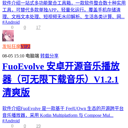
软件介绍一站式多功能聚合工具箱，一款软件整合数十种实用
工具，可替代多款单独APP，轻量化运行。覆盖手机存储清
理、文档文本处理、短视频无水印解析、生活各类计算、网...
#
Android
0
0
17
发帖狂魔
VIP2
08-05 15:10
电脑端
转载分享
FuoEvolve 安卓开源音乐播放
器（可无限下载音乐）V1.2.1
清爽版
软件介绍FuoEvolve 是一款基于 FeelUOwn 生态的开源跨平台
音乐播放器，采用 Kotlin Multiplatform 与 Compose Mul...
#
Android
0
0
19