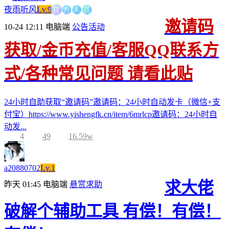
方
官
人
员
夜雨听风
Lv.9
邀请码
10-24 12:11
电脑端
公告活动
获取/金币充值/客服QQ联系方
式/各种常见问题 请看此贴
24小时自助获取“邀请码”邀请码：24小时自动发卡（微信+支
付宝）https://www.yishengfk.cn/item/6mrlcp邀请码：24小时自
动发...
4
49
16.59w
a20880702
Lv.1
求大佬
昨天 01:45
电脑端
悬赏求助
破解个辅助工具 有偿！有偿！