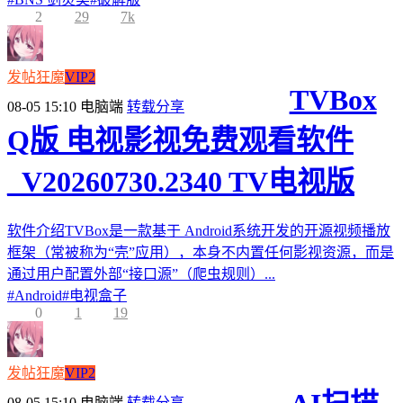
2
29
7k
发帖狂魔
VIP2
TVBox
08-05 15:10
电脑端
转载分享
Q版 电视影视免费观看软件
_V20260730.2340 TV电视版
软件介绍TVBox是一款基于 Android系统开发的开源视频播放
框架（常被称为“壳”应用），本身不内置任何影视资源，而是
通过用户配置外部“接口源”（爬虫规则）...
#
Android
#
电视盒子
0
1
19
发帖狂魔
VIP2
08-05 15:10
电脑端
转载分享