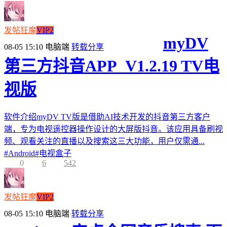
发帖狂魔
VIP2
myDV
08-05 15:10
电脑端
转载分享
第三方抖音APP_V1.2.19 TV电
视版
软件介绍myDV TV版是借助AI技术开发的抖音第三方客户
端，专为电视遥控器操作设计的大屏版抖音。该应用具备刷视
频、观看关注的直播以及搜索这三大功能，用户仅需通...
#
Android
#
电视盒子
0
6
542
发帖狂魔
VIP2
08-05 15:10
电脑端
转载分享