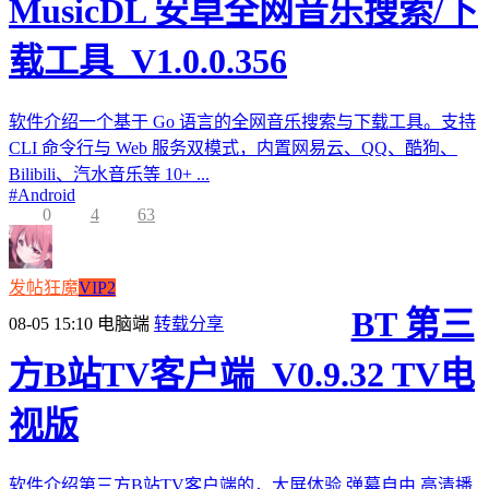
MusicDL 安卓全网音乐搜索/下
载工具_V1.0.0.356
软件介绍一个基于 Go 语言的全网音乐搜索与下载工具。支持
CLI 命令行与 Web 服务双模式，内置网易云、QQ、酷狗、
Bilibili、汽水音乐等 10+ ...
#
Android
0
4
63
发帖狂魔
VIP2
BT 第三
08-05 15:10
电脑端
转载分享
方B站TV客户端_V0.9.32 TV电
视版
软件介绍第三方B站TV客户端的，大屏体验,弹幕自由,高清播