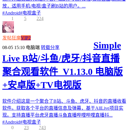
放，适用手机/电视/盒子刷B站的用户。...
#
Android
#
电视盒子
1
5
224
发帖狂魔
VIP2
Simple
08-05 15:10
电脑端
转载分享
Live B站/斗鱼/虎牙/抖音直播
聚合观看软件_V1.13.0 电脑版
+安卓版+TV电视版
软件介绍这是一个聚合了B站、斗鱼、虎牙、抖音的直播收看
软件。获取各个平台的直播信息及弹幕，基于AllLive项目实
现。支持直播平台虎牙直播斗鱼直播哔哩哔哩直播抖...
#
Android
#
电视盒子
0
23
743