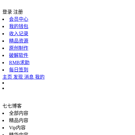
登录
注册
会员中心
我的钱包
收入记录
精品资源
原创制作
破解软件
RMB求助
每日签到
主页
发现
消息
我的
七七博客
全部内容
精品内容
Vip内容
精华内容