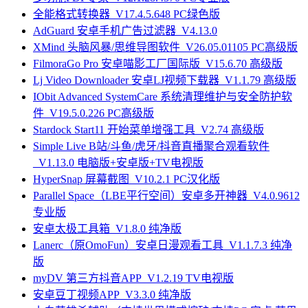
全能格式转换器_V17.4.5.648 PC绿色版
AdGuard 安卓手机广告过滤器_V4.13.0
XMind 头脑风暴/思维导图软件_V26.05.01105 PC高级版
FilmoraGo Pro 安卓喵影工厂国际版_V15.6.70 高级版
Lj Video Downloader 安卓LJ视频下载器_V1.1.79 高级版
IObit Advanced SystemCare 系统清理维护与安全防护软
件_V19.5.0.226 PC高级版
Stardock Start11 开始菜单增强工具_V2.74 高级版
Simple Live B站/斗鱼/虎牙/抖音直播聚合观看软件
_V1.13.0 电脑版+安卓版+TV电视版
HyperSnap 屏幕截图_V10.2.1 PC汉化版
Parallel Space（LBE平行空间）安卓多开神器_V4.0.9612
专业版
安卓太极工具箱_V1.8.0 纯净版
Lanerc（原OmoFun）安卓日漫观看工具_V1.1.7.3 纯净
版
myDV 第三方抖音APP_V1.2.19 TV电视版
安卓豆丁视频APP_V3.3.0 纯净版