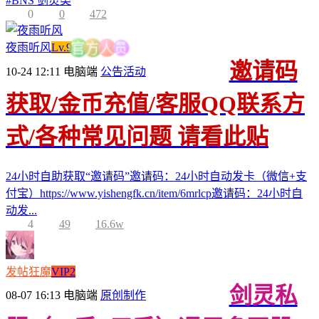
#
BNS 剑灵类
0
0
472
员
夜雨听风
Lv.9
人
方
官
邀请码
10-24 12:11
电脑端
公告活动
获取/金币充值/客服QQ联系方
式/各种常见问题 请看此贴
24小时自助获取“邀请码”邀请码：24小时自动发卡（微信+支
付宝）https://www.yishengfk.cn/item/6mrlcp邀请码：24小时自
动发...
4
49
16.6w
发帖狂魔
VIP2
剑灵私
08-07 16:13
电脑端
原创制作