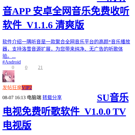
音APP 安卓全网音乐免费收听
软件_V1.1.6 清爽版
软件介绍一隅听音是一款聚合全网音乐平台的高颜*音乐播放
器，支持洛雪音源扩展，为您带来纯净、无广告的听歌体
验。...
#
Android
0
0
21
发帖狂魔
VIP2
SU音乐
08-07 16:13
电脑端
转载分享
电视免费听歌软件_V1.0.0 TV
电视版