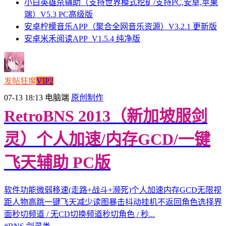
小白英雄杀辅助（支持世界模式挖矿/支持PC,安卓,苹果
端）V5.3 PC高级版
安卓柠檬音乐APP（聚合全网音乐资源）V3.2.1 更新版
安卓米禾阅读APP_V1.5.4 纯净版
发帖狂魔
VIP2
07-13 18:13
电脑端
原创制作
RetroBNS 2013（新加坡服剑
灵）个人加速/内存GCD/一键
飞天辅助 PC版
软件功能微弱移速(走路+战斗+濒死)个人加速内存GCD无限视
距人物高跳一键飞天减少读图暴击抖动挂机不返回角色选择界
面秒切频道 / 无CD切换频道秒切角色 / 秒...