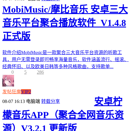
MobiMusic/摩比音乐 安卓三大
音乐平台聚合播放软件_V1.4.8
正式版
软件介绍MobiMusic是一款聚合三大音乐平台资源的听歌工
具，用户无需登录即可畅享海量音乐，软件涵盖流行、摇滚、
经典怀旧、以及欧美日韩等多种风格歌曲，支持歌单...
0
5
286
发帖狂魔
VIP2
安卓柠
08-07 16:13
电脑端
转载分享
檬音乐APP（聚合全网音乐资
源）V3.2.1 更新版