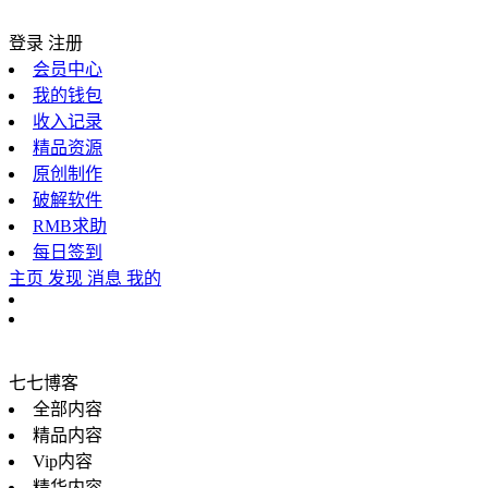
登录
注册
会员中心
我的钱包
收入记录
精品资源
原创制作
破解软件
RMB求助
每日签到
主页
发现
消息
我的
七七博客
全部内容
精品内容
Vip内容
精华内容