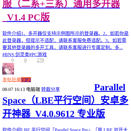
服（二系+三系）通用多开器
_V1.4 PC版
软件介绍1、多开器仅支持示例图所示的登录器。2、如若你是
此登录器，但提示不适配，请联系客服免费适配。3、如若需
要其他登录器的多开工具，请联系客服进行专属定制。多...
#
BNS 剑灵类
#
PC游戏
0
0
279
发帖狂魔
VIP2
Parallel
08-07 16:13
电脑端
转载分享
Space（LBE平行空间）安卓多
开神器_V4.0.9612 专业版
软件介绍LBE 平行空间「Parallel Space Pro」「原 LBE 双开大