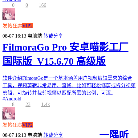
0
0
166
发帖狂魔
VIP2
08-07 16:13
电脑端
转载分享
FilmoraGo Pro 安卓喵影工厂
国际版_V15.6.70 高级版
软件介绍FilmoraGo是一个基本涵盖用户视频编辑需求的综合
工具，视频剪辑非常易用、流畅。比如可轻松修剪或拆分视频
剪辑，可旋转并裁剪视频以匹配所需的比例，可添...
#
Android
8
23
1.4k
发帖狂魔
VIP2
一隅听
08-07 16:13
电脑端
转载分享