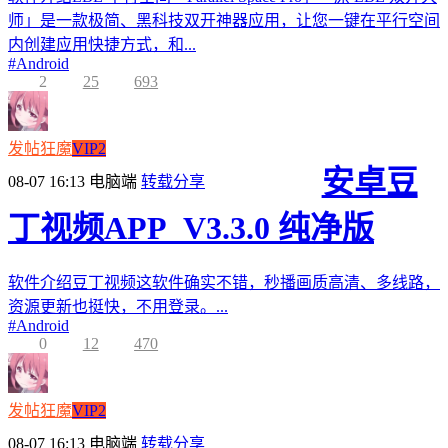
师」是一款极简、黑科技双开神器应用，让您一键在平行空间
内创建应用快捷方式，和...
#
Android
2
25
693
发帖狂魔
VIP2
安卓豆
08-07 16:13
电脑端
转载分享
丁视频APP_V3.3.0 纯净版
软件介绍豆丁视频这软件确实不错，秒播画质高清、多线路，
资源更新也挺快，不用登录。...
#
Android
0
12
470
发帖狂魔
VIP2
08-07 16:13
电脑端
转载分享