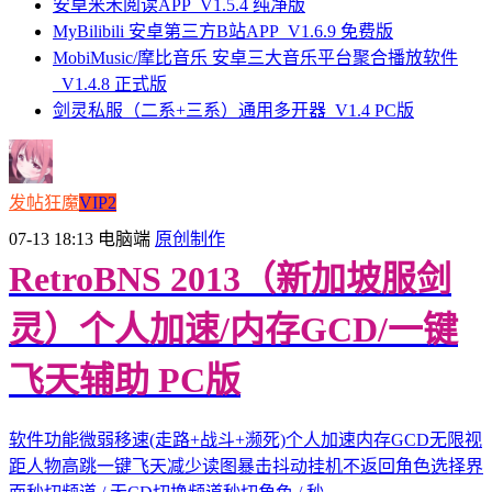
安卓米禾阅读APP_V1.5.4 纯净版
MyBilibili 安卓第三方B站APP_V1.6.9 免费版
MobiMusic/摩比音乐 安卓三大音乐平台聚合播放软件
_V1.4.8 正式版
剑灵私服（二系+三系）通用多开器_V1.4 PC版
发帖狂魔
VIP2
07-13 18:13
电脑端
原创制作
RetroBNS 2013（新加坡服剑
灵）个人加速/内存GCD/一键
飞天辅助 PC版
软件功能微弱移速(走路+战斗+濒死)个人加速内存GCD无限视
距人物高跳一键飞天减少读图暴击抖动挂机不返回角色选择界