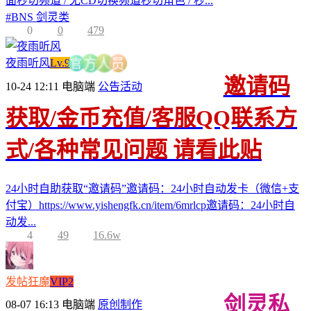
面秒切频道 / 无CD切换频道秒切角色 / 秒...
#
BNS 剑灵类
0
0
479
夜雨听风
Lv.9
员
人
官
方
邀请码
10-24 12:11
电脑端
公告活动
获取/金币充值/客服QQ联系方
式/各种常见问题 请看此贴
24小时自助获取“邀请码”邀请码：24小时自动发卡（微信+支
付宝）https://www.yishengfk.cn/item/6mrlcp邀请码：24小时自
动发...
4
49
16.6w
发帖狂魔
VIP2
剑灵私
08-07 16:13
电脑端
原创制作