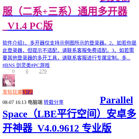
服（二系+三系）通用多开器
_V1.4 PC版
软件介绍1、多开器仅支持示例图所示的登录器。2、如若你是
此登录器，但提示不适配，请联系客服免费适配。3、如若需
要其他登录器的多开工具，请联系客服进行专属定制。多...
#
BNS 剑灵类
#
PC游戏
0
0
279
发帖狂魔
VIP2
Parallel
08-07 16:13
电脑端
转载分享
Space（LBE平行空间）安卓多
开神器_V4.0.9612 专业版