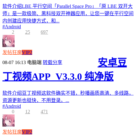
软件介绍LBE 平行空间「Parallel Space Pro」「原 LBE 双开大
师」是一款极简、黑科技双开神器应用，让您一键在平行空间
内创建应用快捷方式，和...
#
Android
2
25
697
发帖狂魔
VIP2
安卓豆
08-07 16:13
电脑端
转载分享
丁视频APP_V3.3.0 纯净版
软件介绍豆丁视频这软件确实不错，秒播画质高清、多线路，
资源更新也挺快，不用登录。...
#
Android
0
12
471
发帖狂魔
VIP2