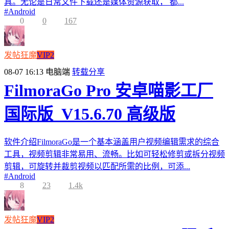
具。无论是日常文件下载还是媒体资源获取， 都...
#
Android
0
0
167
发帖狂魔
VIP2
08-07 16:13
电脑端
转载分享
FilmoraGo Pro 安卓喵影工厂
国际版_V15.6.70 高级版
软件介绍FilmoraGo是一个基本涵盖用户视频编辑需求的综合
工具，视频剪辑非常易用、流畅。比如可轻松修剪或拆分视频
剪辑，可旋转并裁剪视频以匹配所需的比例，可添...
#
Android
8
23
1.4k
发帖狂魔
VIP2