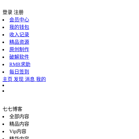
登录
注册
会员中心
我的钱包
收入记录
精品资源
原创制作
破解软件
RMB求助
每日签到
主页
发现
消息
我的
七七博客
全部内容
精品内容
Vip内容
精华内容