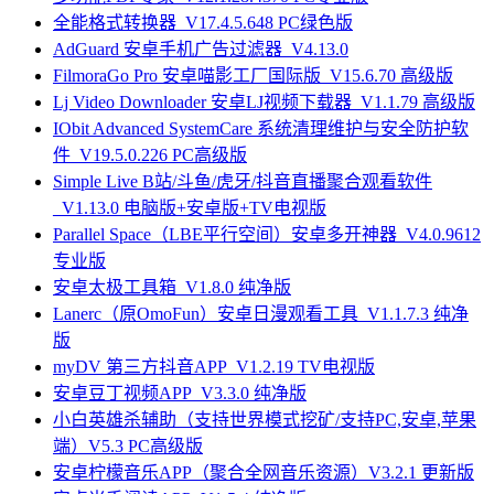
全能格式转换器_V17.4.5.648 PC绿色版
AdGuard 安卓手机广告过滤器_V4.13.0
FilmoraGo Pro 安卓喵影工厂国际版_V15.6.70 高级版
Lj Video Downloader 安卓LJ视频下载器_V1.1.79 高级版
IObit Advanced SystemCare 系统清理维护与安全防护软
件_V19.5.0.226 PC高级版
Simple Live B站/斗鱼/虎牙/抖音直播聚合观看软件
_V1.13.0 电脑版+安卓版+TV电视版
Parallel Space（LBE平行空间）安卓多开神器_V4.0.9612
专业版
安卓太极工具箱_V1.8.0 纯净版
Lanerc（原OmoFun）安卓日漫观看工具_V1.1.7.3 纯净
版
myDV 第三方抖音APP_V1.2.19 TV电视版
安卓豆丁视频APP_V3.3.0 纯净版
小白英雄杀辅助（支持世界模式挖矿/支持PC,安卓,苹果
端）V5.3 PC高级版
安卓柠檬音乐APP（聚合全网音乐资源）V3.2.1 更新版