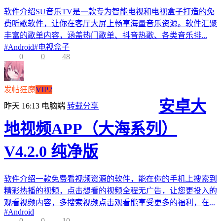
软件介绍SU音乐TV是一款专为智能电视和电视盒子打造的免
费听歌软件，让你在客厅大屏上畅享海量音乐资源。软件汇聚
丰富的歌单内容，涵盖热门歌单、抖音热歌、各类音乐排...
#
Android
#
电视盒子
0
0
48
发帖狂魔
VIP2
安卓大
昨天 16:13
电脑端
转载分享
地视频APP（大海系列）
V4.2.0 纯净版
软件介绍一款免费看视频资源的软件，能在你的手机上搜索到
精彩热播的视频，点击想看的视频全程无广告，让您更投入的
观看视频内容，多搜索视频点击观看能享受更多的福利，在...
#
Android
0
0
10