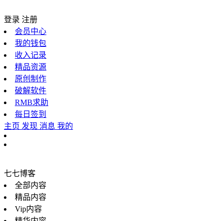
登录
注册
会员中心
我的钱包
收入记录
精品资源
原创制作
破解软件
RMB求助
每日签到
主页
发现
消息
我的
七七博客
全部内容
精品内容
Vip内容
精华内容