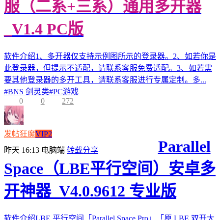
服（二系+三系）通用多开器
_V1.4 PC版
软件介绍1、多开器仅支持示例图所示的登录器。2、如若你是
此登录器，但提示不适配，请联系客服免费适配。3、如若需
要其他登录器的多开工具，请联系客服进行专属定制。多...
#
BNS 剑灵类
#
PC游戏
0
0
272
发帖狂魔
VIP2
Parallel
昨天 16:13
电脑端
转载分享
Space（LBE平行空间）安卓多
开神器_V4.0.9612 专业版
软件介绍LBE 平行空间「Parallel Space Pro」「原 LBE 双开大