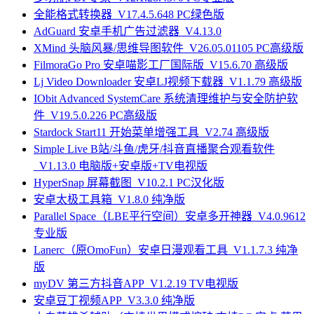
全能格式转换器_V17.4.5.648 PC绿色版
AdGuard 安卓手机广告过滤器_V4.13.0
XMind 头脑风暴/思维导图软件_V26.05.01105 PC高级版
FilmoraGo Pro 安卓喵影工厂国际版_V15.6.70 高级版
Lj Video Downloader 安卓LJ视频下载器_V1.1.79 高级版
IObit Advanced SystemCare 系统清理维护与安全防护软
件_V19.5.0.226 PC高级版
Stardock Start11 开始菜单增强工具_V2.74 高级版
Simple Live B站/斗鱼/虎牙/抖音直播聚合观看软件
_V1.13.0 电脑版+安卓版+TV电视版
HyperSnap 屏幕截图_V10.2.1 PC汉化版
安卓太极工具箱_V1.8.0 纯净版
Parallel Space（LBE平行空间）安卓多开神器_V4.0.9612
专业版
Lanerc（原OmoFun）安卓日漫观看工具_V1.1.7.3 纯净
版
myDV 第三方抖音APP_V1.2.19 TV电视版
安卓豆丁视频APP_V3.3.0 纯净版