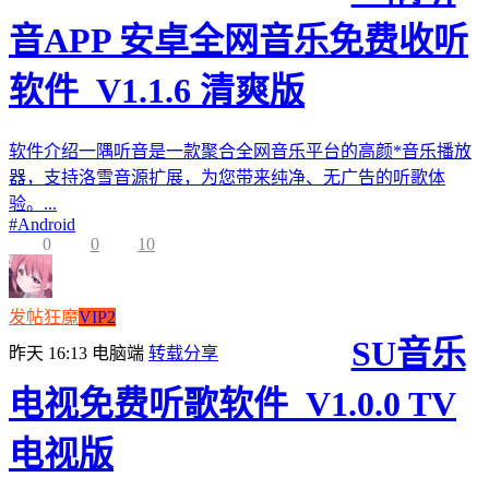
音APP 安卓全网音乐免费收听
软件_V1.1.6 清爽版
软件介绍一隅听音是一款聚合全网音乐平台的高颜*音乐播放
器，支持洛雪音源扩展，为您带来纯净、无广告的听歌体
验。...
#
Android
0
0
10
发帖狂魔
VIP2
SU音乐
昨天 16:13
电脑端
转载分享
电视免费听歌软件_V1.0.0 TV
电视版