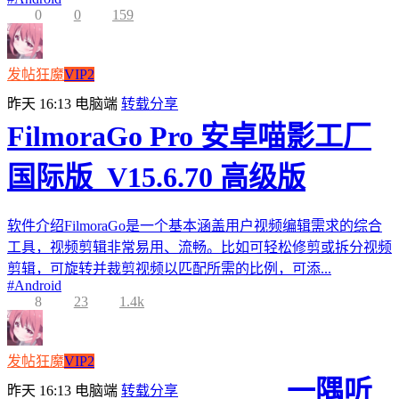
0
0
159
发帖狂魔
VIP2
昨天 16:13
电脑端
转载分享
FilmoraGo Pro 安卓喵影工厂
国际版_V15.6.70 高级版
软件介绍FilmoraGo是一个基本涵盖用户视频编辑需求的综合
工具，视频剪辑非常易用、流畅。比如可轻松修剪或拆分视频
剪辑，可旋转并裁剪视频以匹配所需的比例，可添...
#
Android
8
23
1.4k
发帖狂魔
VIP2
一隅听
昨天 16:13
电脑端
转载分享