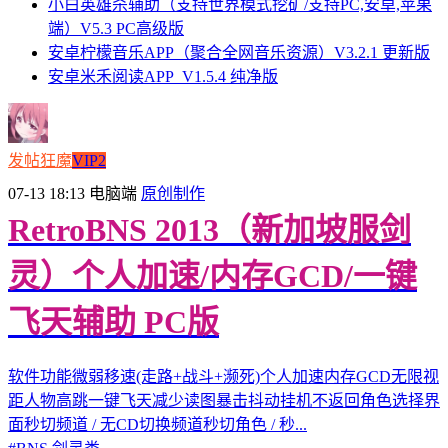
小白英雄杀辅助（支持世界模式挖矿/支持PC,安卓,苹果
端）V5.3 PC高级版
安卓柠檬音乐APP（聚合全网音乐资源）V3.2.1 更新版
安卓米禾阅读APP_V1.5.4 纯净版
发帖狂魔
VIP2
07-13 18:13
电脑端
原创制作
RetroBNS 2013（新加坡服剑
灵）个人加速/内存GCD/一键
飞天辅助 PC版
软件功能微弱移速(走路+战斗+濒死)个人加速内存GCD无限视
距人物高跳一键飞天减少读图暴击抖动挂机不返回角色选择界
面秒切频道 / 无CD切换频道秒切角色 / 秒...