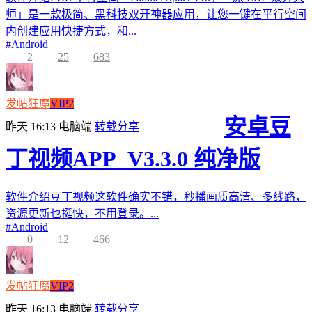
师」是一款极简、黑科技双开神器应用，让您一键在平行空间
内创建应用快捷方式，和...
#
Android
2
25
683
发帖狂魔
VIP2
安卓豆
昨天 16:13
电脑端
转载分享
丁视频APP_V3.3.0 纯净版
软件介绍豆丁视频这软件确实不错，秒播画质高清、多线路，
资源更新也挺快，不用登录。...
#
Android
0
12
466
发帖狂魔
VIP2
昨天 16:13
电脑端
转载分享