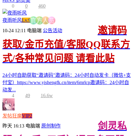
#
BNS 剑灵类
0
0
460
夜雨听风
Lv.9
员
人
方
官
邀请码
10-24 12:11
电脑端
公告活动
获取/金币充值/客服QQ联系方
式/各种常见问题 请看此贴
24小时自助获取“邀请码”邀请码：24小时自动发卡（微信+支
付宝）https://www.yishengfk.cn/item/6mrlcp邀请码：24小时自
动发...
4
49
16.6w
发帖狂魔
VIP2
剑灵私
昨天 16:13
电脑端
原创制作