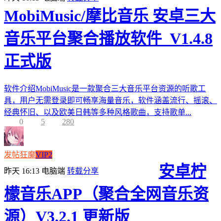
MobiMusic/摩比音乐 安卓三大
音乐平台聚合播放软件_V1.4.8
正式版
软件介绍MobiMusic是一款聚合三大音乐平台资源的听歌工
具，用户无需登录即可畅享海量音乐，软件涵盖流行、摇滚、
经典怀旧、以及欧美日韩等多种风格歌曲，支持歌单...
0
5
280
发帖狂魔
VIP2
安卓柠
昨天 16:13
电脑端
转载分享
檬音乐APP（聚合全网音乐资
源）V3.2.1 更新版