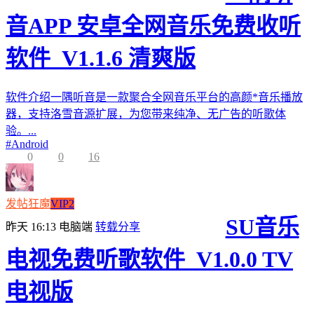
音APP 安卓全网音乐免费收听
软件_V1.1.6 清爽版
软件介绍一隅听音是一款聚合全网音乐平台的高颜*音乐播放
器，支持洛雪音源扩展，为您带来纯净、无广告的听歌体
验。...
#
Android
0
0
16
发帖狂魔
VIP2
SU音乐
昨天 16:13
电脑端
转载分享
电视免费听歌软件_V1.0.0 TV
电视版