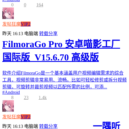
0
0
164
发帖狂魔
VIP2
昨天 16:13
电脑端
转载分享
FilmoraGo Pro 安卓喵影工厂
国际版_V15.6.70 高级版
软件介绍FilmoraGo是一个基本涵盖用户视频编辑需求的综合
工具，视频剪辑非常易用、流畅。比如可轻松修剪或拆分视频
剪辑，可旋转并裁剪视频以匹配所需的比例，可添...
#
Android
8
23
1.4k
发帖狂魔
VIP2
一隅听
昨天 16:13
电脑端
转载分享