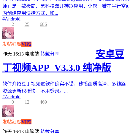
师」是一款极简、黑科技双开神器应用，让您一键在平行空间
内创建应用快捷方式，和...
#
Android
2
25
686
发帖狂魔
VIP2
安卓豆
昨天 16:13
电脑端
转载分享
丁视频APP_V3.3.0 纯净版
软件介绍豆丁视频这软件确实不错，秒播画质高清、多线路，
资源更新也挺快，不用登录。...
#
Android
0
12
469
发帖狂魔
VIP2
昨天 16:13
电脑端
转载分享