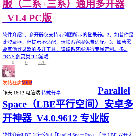
服（二系+三系）通用多开器
_V1.4 PC版
软件介绍1、多开器仅支持示例图所示的登录器。2、如若你是
此登录器，但提示不适配，请联系客服免费适配。3、如若需
要其他登录器的多开工具，请联系客服进行专属定制。多...
#
BNS 剑灵类
#
PC游戏
0
0
276
发帖狂魔
VIP2
Parallel
昨天 16:13
电脑端
转载分享
Space（LBE平行空间）安卓多
开神器_V4.0.9612 专业版
软件介绍LBE 平行空间「Parallel Space Pro」「原 LBE 双开大