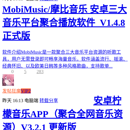
MobiMusic/摩比音乐 安卓三大
音乐平台聚合播放软件_V1.4.8
正式版
软件介绍MobiMusic是一款聚合三大音乐平台资源的听歌工
具，用户无需登录即可畅享海量音乐，软件涵盖流行、摇滚、
经典怀旧、以及欧美日韩等多种风格歌曲，支持歌单...
0
5
283
发帖狂魔
VIP2
安卓柠
昨天 16:13
电脑端
转载分享
檬音乐APP（聚合全网音乐资
源）V3.2.1 更新版