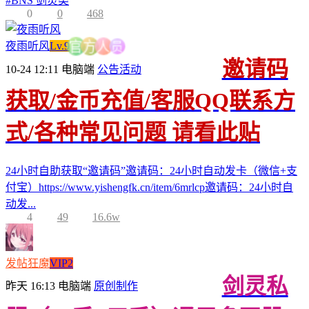
#
BNS 剑灵类
0
0
468
员
夜雨听风
Lv.9
人
方
官
邀请码
10-24 12:11
电脑端
公告活动
获取/金币充值/客服QQ联系方
式/各种常见问题 请看此贴
24小时自助获取“邀请码”邀请码：24小时自动发卡（微信+支
付宝）https://www.yishengfk.cn/item/6mrlcp邀请码：24小时自
动发...
4
49
16.6w
发帖狂魔
VIP2
剑灵私
昨天 16:13
电脑端
原创制作