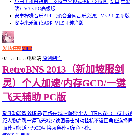
小白英雄杀辅助（支持世界模式挖矿/支持PC,安卓,苹果
端）V5.3 PC高级版
安卓柠檬音乐APP（聚合全网音乐资源）V3.2.1 更新版
安卓米禾阅读APP_V1.5.4 纯净版
发帖狂魔
VIP2
07-13 18:13
电脑端
原创制作
RetroBNS 2013（新加坡服剑
灵）个人加速/内存GCD/一键
飞天辅助 PC版
软件功能微弱移速(走路+战斗+濒死)个人加速内存GCD无限视
距人物高跳一键飞天减少读图暴击抖动挂机不返回角色选择界
面秒切频道 / 无CD切换频道秒切角色 / 秒...