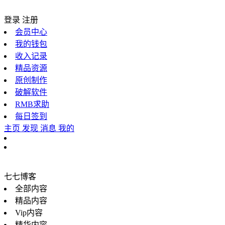
登录
注册
会员中心
我的钱包
收入记录
精品资源
原创制作
破解软件
RMB求助
每日签到
主页
发现
消息
我的
七七博客
全部内容
精品内容
Vip内容
精华内容