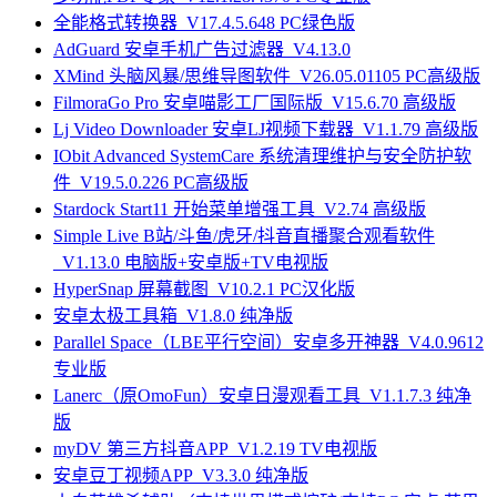
全能格式转换器_V17.4.5.648 PC绿色版
AdGuard 安卓手机广告过滤器_V4.13.0
XMind 头脑风暴/思维导图软件_V26.05.01105 PC高级版
FilmoraGo Pro 安卓喵影工厂国际版_V15.6.70 高级版
Lj Video Downloader 安卓LJ视频下载器_V1.1.79 高级版
IObit Advanced SystemCare 系统清理维护与安全防护软
件_V19.5.0.226 PC高级版
Stardock Start11 开始菜单增强工具_V2.74 高级版
Simple Live B站/斗鱼/虎牙/抖音直播聚合观看软件
_V1.13.0 电脑版+安卓版+TV电视版
HyperSnap 屏幕截图_V10.2.1 PC汉化版
安卓太极工具箱_V1.8.0 纯净版
Parallel Space（LBE平行空间）安卓多开神器_V4.0.9612
专业版
Lanerc（原OmoFun）安卓日漫观看工具_V1.1.7.3 纯净
版
myDV 第三方抖音APP_V1.2.19 TV电视版
安卓豆丁视频APP_V3.3.0 纯净版