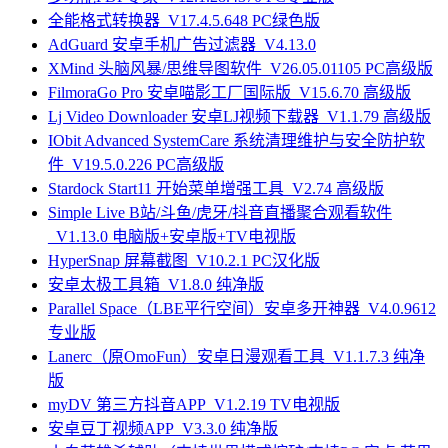
全能格式转换器_V17.4.5.648 PC绿色版
AdGuard 安卓手机广告过滤器_V4.13.0
XMind 头脑风暴/思维导图软件_V26.05.01105 PC高级版
FilmoraGo Pro 安卓喵影工厂国际版_V15.6.70 高级版
Lj Video Downloader 安卓LJ视频下载器_V1.1.79 高级版
IObit Advanced SystemCare 系统清理维护与安全防护软
件_V19.5.0.226 PC高级版
Stardock Start11 开始菜单增强工具_V2.74 高级版
Simple Live B站/斗鱼/虎牙/抖音直播聚合观看软件
_V1.13.0 电脑版+安卓版+TV电视版
HyperSnap 屏幕截图_V10.2.1 PC汉化版
安卓太极工具箱_V1.8.0 纯净版
Parallel Space（LBE平行空间）安卓多开神器_V4.0.9612
专业版
Lanerc（原OmoFun）安卓日漫观看工具_V1.1.7.3 纯净
版
myDV 第三方抖音APP_V1.2.19 TV电视版
安卓豆丁视频APP_V3.3.0 纯净版