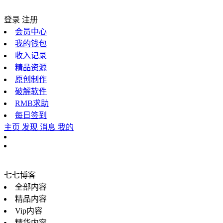
登录
注册
会员中心
我的钱包
收入记录
精品资源
原创制作
破解软件
RMB求助
每日签到
主页
发现
消息
我的
七七博客
全部内容
精品内容
Vip内容
精华内容