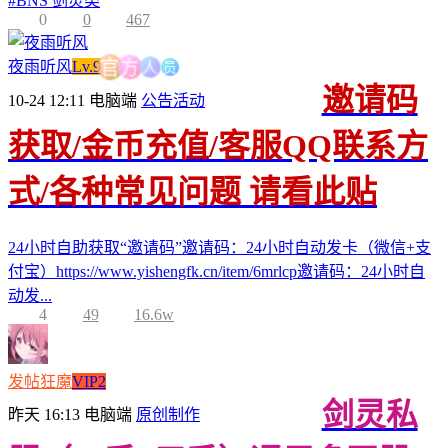
#
BNS 剑灵类
0
0
467
人
方
员
官
夜雨听风
Lv.9
邀请码
10-24 12:11
电脑端
公告活动
获取/金币充值/客服QQ联系方
式/各种常见问题 请看此贴
24小时自助获取“邀请码”邀请码：24小时自动发卡（微信+支
付宝）https://www.yishengfk.cn/item/6mrlcp邀请码：24小时自
动发...
4
49
16.6w
发帖狂魔
VIP2
剑灵私
昨天 16:13
电脑端
原创制作