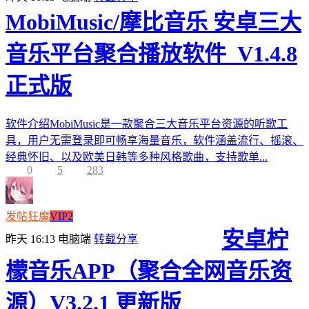
MobiMusic/摩比音乐 安卓三大
音乐平台聚合播放软件_V1.4.8
正式版
软件介绍MobiMusic是一款聚合三大音乐平台资源的听歌工
具，用户无需登录即可畅享海量音乐，软件涵盖流行、摇滚、
经典怀旧、以及欧美日韩等多种风格歌曲，支持歌单...
0
5
283
发帖狂魔
VIP2
安卓柠
昨天 16:13
电脑端
转载分享
檬音乐APP（聚合全网音乐资
源）V3.2.1 更新版