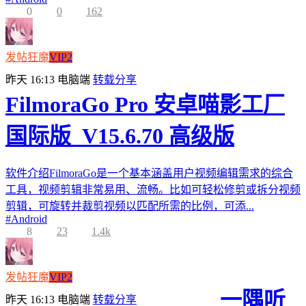
0
0
162
发帖狂魔
VIP2
昨天 16:13
电脑端
转载分享
FilmoraGo Pro 安卓喵影工厂
国际版_V15.6.70 高级版
软件介绍FilmoraGo是一个基本涵盖用户视频编辑需求的综合
工具，视频剪辑非常易用、流畅。比如可轻松修剪或拆分视频
剪辑，可旋转并裁剪视频以匹配所需的比例，可添...
#
Android
8
23
1.4k
发帖狂魔
VIP2
一隅听
昨天 16:13
电脑端
转载分享