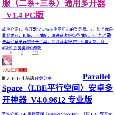
服（二系+三系）通用多开器
_V1.4 PC版
软件介绍1、多开器仅支持示例图所示的登录器。2、如若你是
此登录器，但提示不适配，请联系客服免费适配。3、如若需
要其他登录器的多开工具，请联系客服进行专属定制。多...
#
BNS 剑灵类
#
PC游戏
0
0
276
发帖狂魔
VIP2
Parallel
昨天 16:13
电脑端
转载分享
Space（LBE平行空间）安卓多
开神器_V4.0.9612 专业版
软件介绍LBE 平行空间「Parallel Space Pro」「原 LBE 双开大