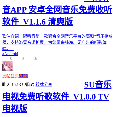
音APP 安卓全网音乐免费收听
软件_V1.1.6 清爽版
软件介绍一隅听音是一款聚合全网音乐平台的高颜*音乐播放
器，支持洛雪音源扩展，为您带来纯净、无广告的听歌体
验。...
#
Android
0
0
16
发帖狂魔
VIP2
SU音乐
昨天 16:13
电脑端
转载分享
电视免费听歌软件_V1.0.0 TV
电视版