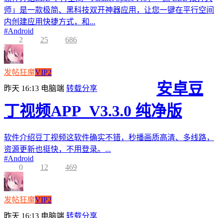
师」是一款极简、黑科技双开神器应用，让您一键在平行空间
内创建应用快捷方式，和...
#
Android
2
25
686
发帖狂魔
VIP2
安卓豆
昨天 16:13
电脑端
转载分享
丁视频APP_V3.3.0 纯净版
软件介绍豆丁视频这软件确实不错，秒播画质高清、多线路，
资源更新也挺快，不用登录。...
#
Android
0
12
469
发帖狂魔
VIP2
昨天 16:13
电脑端
转载分享