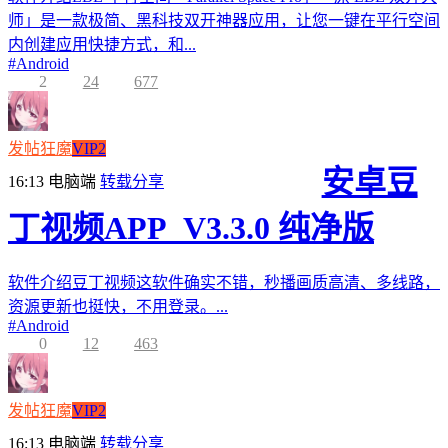
师」是一款极简、黑科技双开神器应用，让您一键在平行空间
内创建应用快捷方式，和...
#
Android
2
24
677
发帖狂魔
VIP2
安卓豆
16:13
电脑端
转载分享
丁视频APP_V3.3.0 纯净版
软件介绍豆丁视频这软件确实不错，秒播画质高清、多线路，
资源更新也挺快，不用登录。...
#
Android
0
12
463
发帖狂魔
VIP2
16:13
电脑端
转载分享