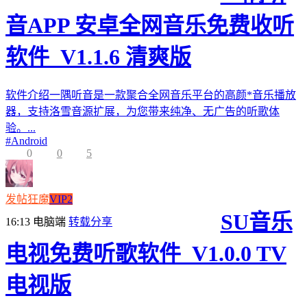
音APP 安卓全网音乐免费收听
软件_V1.1.6 清爽版
软件介绍一隅听音是一款聚合全网音乐平台的高颜*音乐播放
器，支持洛雪音源扩展，为您带来纯净、无广告的听歌体
验。...
#
Android
0
0
5
发帖狂魔
VIP2
SU音乐
16:13
电脑端
转载分享
电视免费听歌软件_V1.0.0 TV
电视版