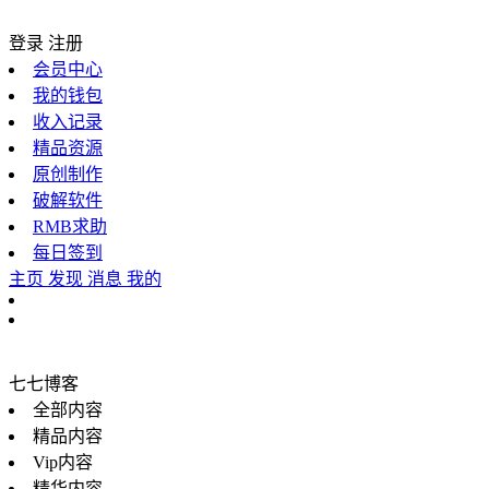
登录
注册
会员中心
我的钱包
收入记录
精品资源
原创制作
破解软件
RMB求助
每日签到
主页
发现
消息
我的
七七博客
全部内容
精品内容
Vip内容
精华内容