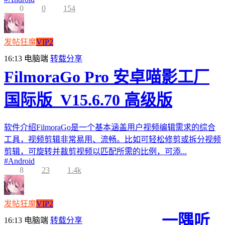
0
0
154
发帖狂魔
VIP2
16:13
电脑端
转载分享
FilmoraGo Pro 安卓喵影工厂
国际版_V15.6.70 高级版
软件介绍FilmoraGo是一个基本涵盖用户视频编辑需求的综合
工具，视频剪辑非常易用、流畅。比如可轻松修剪或拆分视频
剪辑，可旋转并裁剪视频以匹配所需的比例，可添...
#
Android
8
23
1.4k
发帖狂魔
VIP2
一隅听
16:13
电脑端
转载分享