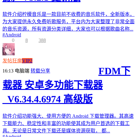
软件介绍柠檬音乐是一款目前不收费的音乐软件，全新版本，
为大家提供永久免费听歌服务，平台内为大家整理了非常全面
的音乐资源，所有资源分类详细，大家也可以根据歌曲名称...
#
Android
0
8
388
发帖狂魔
VIP2
FDM下
16:13
电脑端
转载分享
载器 安卓多功能下载器
_V6.34.4.6974 高级版
软件介绍功能强大、使用方便的 Android 下载管理器。其高速
下载能力、稳定性和丰富的功能使其成为用户首选的下载工
具。无论是日常文件下载还是媒体资源获取， 都...
#
Android