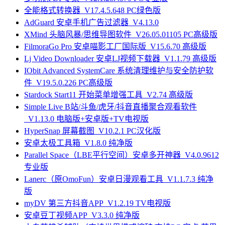
全能格式转换器_V17.4.5.648 PC绿色版
AdGuard 安卓手机广告过滤器_V4.13.0
XMind 头脑风暴/思维导图软件_V26.05.01105 PC高级版
FilmoraGo Pro 安卓喵影工厂国际版_V15.6.70 高级版
Lj Video Downloader 安卓LJ视频下载器_V1.1.79 高级版
IObit Advanced SystemCare 系统清理维护与安全防护软
件_V19.5.0.226 PC高级版
Stardock Start11 开始菜单增强工具_V2.74 高级版
Simple Live B站/斗鱼/虎牙/抖音直播聚合观看软件
_V1.13.0 电脑版+安卓版+TV电视版
HyperSnap 屏幕截图_V10.2.1 PC汉化版
安卓太极工具箱_V1.8.0 纯净版
Parallel Space（LBE平行空间）安卓多开神器_V4.0.9612
专业版
Lanerc（原OmoFun）安卓日漫观看工具_V1.1.7.3 纯净
版
myDV 第三方抖音APP_V1.2.19 TV电视版
安卓豆丁视频APP_V3.3.0 纯净版