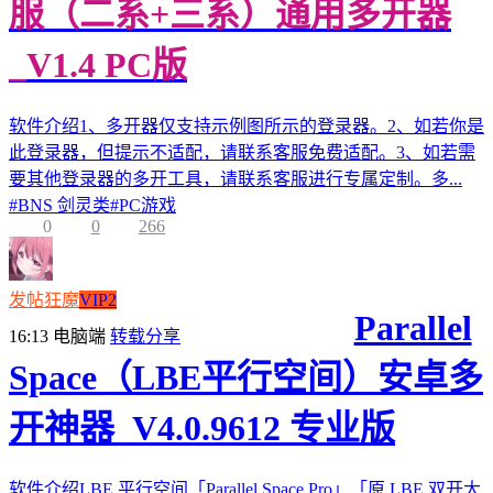
服（二系+三系）通用多开器
_V1.4 PC版
软件介绍1、多开器仅支持示例图所示的登录器。2、如若你是
此登录器，但提示不适配，请联系客服免费适配。3、如若需
要其他登录器的多开工具，请联系客服进行专属定制。多...
#
BNS 剑灵类
#
PC游戏
0
0
266
发帖狂魔
VIP2
Parallel
16:13
电脑端
转载分享
Space（LBE平行空间）安卓多
开神器_V4.0.9612 专业版
软件介绍LBE 平行空间「Parallel Space Pro」「原 LBE 双开大