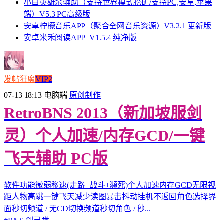
小白英雄杀辅助（支持世界模式挖矿/支持PC,安卓,苹果
端）V5.3 PC高级版
安卓柠檬音乐APP（聚合全网音乐资源）V3.2.1 更新版
安卓米禾阅读APP_V1.5.4 纯净版
发帖狂魔
VIP2
07-13 18:13
电脑端
原创制作
RetroBNS 2013（新加坡服剑
灵）个人加速/内存GCD/一键
飞天辅助 PC版
软件功能微弱移速(走路+战斗+濒死)个人加速内存GCD无限视
距人物高跳一键飞天减少读图暴击抖动挂机不返回角色选择界
面秒切频道 / 无CD切换频道秒切角色 / 秒...