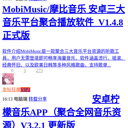
MobiMusic/摩比音乐 安卓三大
音乐平台聚合播放软件_V1.4.8
正式版
软件介绍MobiMusic是一款聚合三大音乐平台资源的听歌工
具，用户无需登录即可畅享海量音乐，软件涵盖流行、摇滚、
经典怀旧、以及欧美日韩等多种风格歌曲，支持歌单...
0
5
275
发帖狂魔
VIP2
安卓柠
16:13
电脑端
转载分享
檬音乐APP（聚合全网音乐资
源）V3.2.1 更新版