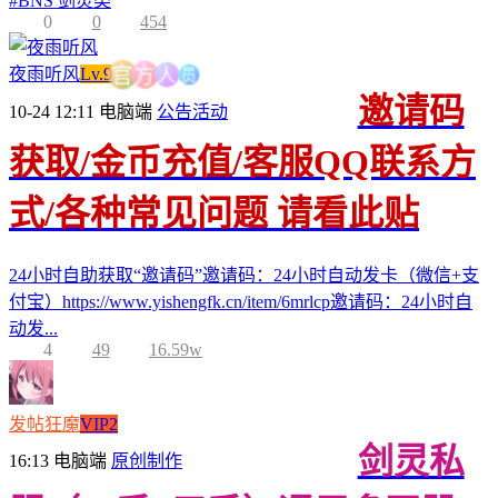
#
BNS 剑灵类
0
0
454
员
人
夜雨听风
Lv.9
方
官
邀请码
10-24 12:11
电脑端
公告活动
获取/金币充值/客服QQ联系方
式/各种常见问题 请看此贴
24小时自助获取“邀请码”邀请码：24小时自动发卡（微信+支
付宝）https://www.yishengfk.cn/item/6mrlcp邀请码：24小时自
动发...
4
49
16.59w
发帖狂魔
VIP2
剑灵私
16:13
电脑端
原创制作