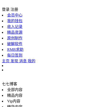
登录
注册
会员中心
我的钱包
收入记录
精品资源
原创制作
破解软件
RMB求助
每日签到
主页
发现
消息
我的
七七博客
全部内容
精品内容
Vip内容
精华内容