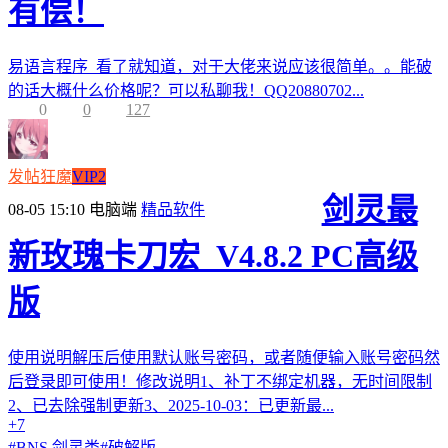
有偿！
易语言程序 看了就知道，对于大佬来说应该很简单。。能破
的话大概什么价格呢？可以私聊我！QQ20880702...
0
0
127
发帖狂魔
VIP2
剑灵最
08-05 15:10
电脑端
精品软件
新玫瑰卡刀宏_V4.8.2 PC高级
版
使用说明解压后使用默认账号密码，或者随便输入账号密码然
后登录即可使用！修改说明1、补丁不绑定机器，无时间限制
2、已去除强制更新3、2025-10-03：已更新最...
+7
#
BNS 剑灵类
#
破解版