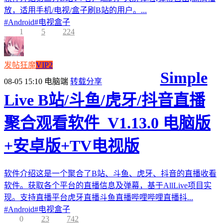
放，适用手机/电视/盒子刷B站的用户。...
#
Android
#
电视盒子
1
5
224
发帖狂魔
VIP2
Simple
08-05 15:10
电脑端
转载分享
Live B站/斗鱼/虎牙/抖音直播
聚合观看软件_V1.13.0 电脑版
+安卓版+TV电视版
软件介绍这是一个聚合了B站、斗鱼、虎牙、抖音的直播收看
软件。获取各个平台的直播信息及弹幕，基于AllLive项目实
现。支持直播平台虎牙直播斗鱼直播哔哩哔哩直播抖...
#
Android
#
电视盒子
0
23
742