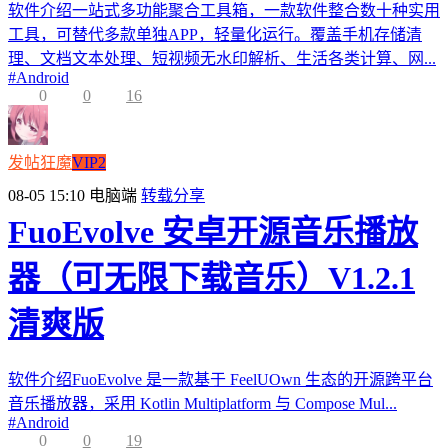
软件介绍一站式多功能聚合工具箱，一款软件整合数十种实用
工具，可替代多款单独APP，轻量化运行。覆盖手机存储清
理、文档文本处理、短视频无水印解析、生活各类计算、网...
#
Android
0
0
16
发帖狂魔
VIP2
08-05 15:10
电脑端
转载分享
FuoEvolve 安卓开源音乐播放
器（可无限下载音乐）V1.2.1
清爽版
软件介绍FuoEvolve 是一款基于 FeelUOwn 生态的开源跨平台
音乐播放器，采用 Kotlin Multiplatform 与 Compose Mul...
#
Android
0
0
19