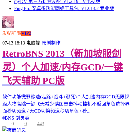
myDV 第三方抖音APP_V1.2.19 TV电视版
Fing Pro 安卓多功能网络工具包_V12.13.2 专业版
发帖狂魔
VIP2
07-13 18:13
电脑端
原创制作
RetroBNS 2013（新加坡服剑
灵）个人加速/内存GCD/一键
飞天辅助 PC版
软件功能微弱移速(走路+战斗+濒死)个人加速内存GCD无限视
距人物高跳一键飞天减少读图暴击抖动挂机不返回角色选择界
面秒切频道 / 无CD切换频道秒切角色 / 秒...
#
BNS 剑灵类
0
0
443