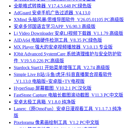
全能格式转换器_V17.4.5.648 PC绿色版
AdGuard 安卓手机广告过滤器_V4.13.0
XMind 头脑风暴/思维导图软件_V26.05.01105 PC高级版
安卓多邻国语言学习APP_V6.90.3 高级版
Lj Video Downloader 安卓LJ视频下载器_V1.1.79 高级版
AIDA64 电脑硬件检测工具_V8.35 PC绿色版
MX Player 强大的安卓视频播放器_V3.0.13 专业版
IObit Advanced SystemCare 系统清理维护与安全防护软
件_V19.5.0.226 PC高级版
Stardock Start11 开始菜单增强工具_V2.74 高级版
Simple Live B站/斗鱼/虎牙/抖音直播聚合观看软件
_V1.13.0 电脑版+安卓版+TV电视版
HyperSnap 屏幕截图_V10.2.1 PC汉化版
FastStone Capture 电脑长截图滚动截图_V11.3 PC中文版
安卓太极工具箱_V1.8.0 纯净版
Lanerc（原OmoFun）安卓日漫观看工具_V1.1.7.3 纯净
版
Pixelorama 像素画绘制工具_V1.2 PC中文版