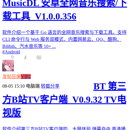
MusicDL 安卓全网音乐搜索/下
载工具_V1.0.0.356
软件介绍一个基于 Go 语言的全网音乐搜索与下载工具。支持
CLI 命令行与 Web 服务双模式，内置网易云、QQ、酷狗、
Bilibili、汽水音乐等 10+ ...
#
Android
0
4
60
发帖狂魔
VIP2
BT 第三
08-05 15:10
电脑端
转载分享
方B站TV客户端_V0.9.32 TV电
视版
软件介绍第三方B站TV客户端的，大屏体验,弹幕自由,高清播