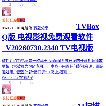
2
29
7k
发帖狂魔
VIP2
TVBox
08-05 15:10
电脑端
转载分享
Q版 电视影视免费观看软件
_V20260730.2340 TV电视版
软件介绍TVBox是一款基于 Android系统开发的开源视频播放
框架（常被称为“壳”应用），本身不内置任何影视资源，而是
通过用户配置外部“接口源”（爬虫规则）...
#
Android
#
电视盒子
0
1
18
发帖狂魔
VIP2
08-05 15:10
电脑端
转载分享