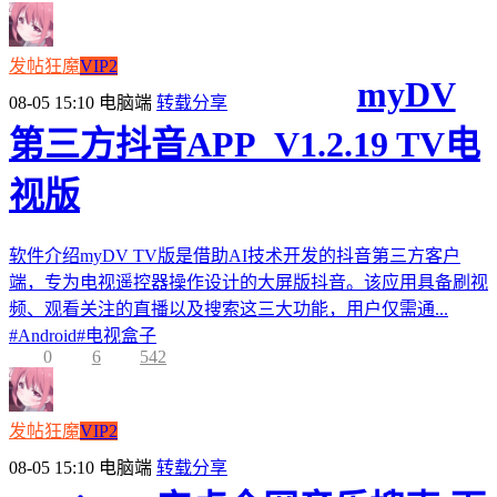
发帖狂魔
VIP2
myDV
08-05 15:10
电脑端
转载分享
第三方抖音APP_V1.2.19 TV电
视版
软件介绍myDV TV版是借助AI技术开发的抖音第三方客户
端，专为电视遥控器操作设计的大屏版抖音。该应用具备刷视
频、观看关注的直播以及搜索这三大功能，用户仅需通...
#
Android
#
电视盒子
0
6
542
发帖狂魔
VIP2
08-05 15:10
电脑端
转载分享