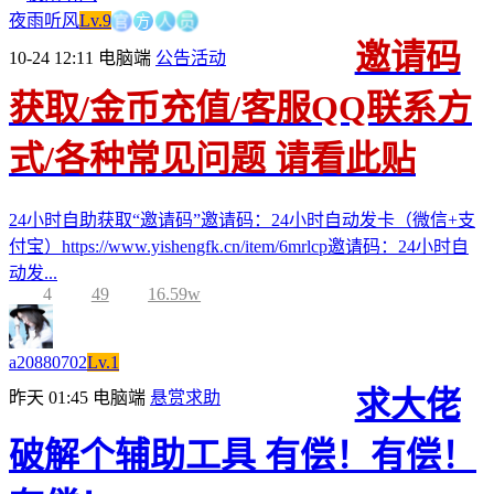
官
方
人
员
夜雨听风
Lv.9
邀请码
10-24 12:11
电脑端
公告活动
获取/金币充值/客服QQ联系方
式/各种常见问题 请看此贴
24小时自助获取“邀请码”邀请码：24小时自动发卡（微信+支
付宝）https://www.yishengfk.cn/item/6mrlcp邀请码：24小时自
动发...
4
49
16.59w
a20880702
Lv.1
求大佬
昨天 01:45
电脑端
悬赏求助
破解个辅助工具 有偿！有偿！