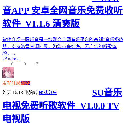
音APP 安卓全网音乐免费收听
软件_V1.1.6 清爽版
软件介绍一隅听音是一款聚合全网音乐平台的高颜*音乐播放
器，支持洛雪音源扩展，为您带来纯净、无广告的听歌体
验。...
#
Android
0
0
7
发帖狂魔
VIP2
SU音乐
昨天 16:13
电脑端
转载分享
电视免费听歌软件_V1.0.0 TV
电视版