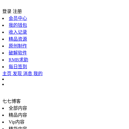
登录
注册
会员中心
我的钱包
收入记录
精品资源
原创制作
破解软件
RMB求助
每日签到
主页
发现
消息
我的
七七博客
全部内容
精品内容
Vip内容
精华内容