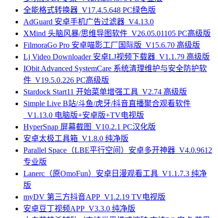
全能格式转换器_V17.4.5.648 PC绿色版
AdGuard 安卓手机广告过滤器_V4.13.0
XMind 头脑风暴/思维导图软件_V26.05.01105 PC高级版
FilmoraGo Pro 安卓喵影工厂国际版_V15.6.70 高级版
Lj Video Downloader 安卓LJ视频下载器_V1.1.79 高级版
IObit Advanced SystemCare 系统清理维护与安全防护软
件_V19.5.0.226 PC高级版
Stardock Start11 开始菜单增强工具_V2.74 高级版
Simple Live B站/斗鱼/虎牙/抖音直播聚合观看软件
_V1.13.0 电脑版+安卓版+TV电视版
HyperSnap 屏幕截图_V10.2.1 PC汉化版
安卓太极工具箱_V1.8.0 纯净版
Parallel Space（LBE平行空间）安卓多开神器_V4.0.9612
专业版
Lanerc（原OmoFun）安卓日漫观看工具_V1.1.7.3 纯净
版
myDV 第三方抖音APP_V1.2.19 TV电视版
安卓豆丁视频APP_V3.3.0 纯净版