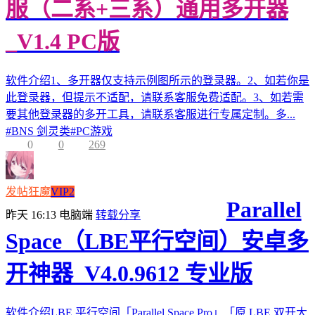
服（二系+三系）通用多开器
_V1.4 PC版
软件介绍1、多开器仅支持示例图所示的登录器。2、如若你是
此登录器，但提示不适配，请联系客服免费适配。3、如若需
要其他登录器的多开工具，请联系客服进行专属定制。多...
#
BNS 剑灵类
#
PC游戏
0
0
269
发帖狂魔
VIP2
Parallel
昨天 16:13
电脑端
转载分享
Space（LBE平行空间）安卓多
开神器_V4.0.9612 专业版
软件介绍LBE 平行空间「Parallel Space Pro」「原 LBE 双开大