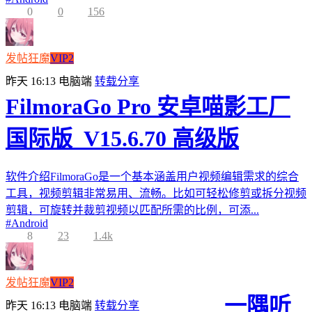
0
0
156
发帖狂魔
VIP2
昨天 16:13
电脑端
转载分享
FilmoraGo Pro 安卓喵影工厂
国际版_V15.6.70 高级版
软件介绍FilmoraGo是一个基本涵盖用户视频编辑需求的综合
工具，视频剪辑非常易用、流畅。比如可轻松修剪或拆分视频
剪辑，可旋转并裁剪视频以匹配所需的比例，可添...
#
Android
8
23
1.4k
发帖狂魔
VIP2
一隅听
昨天 16:13
电脑端
转载分享