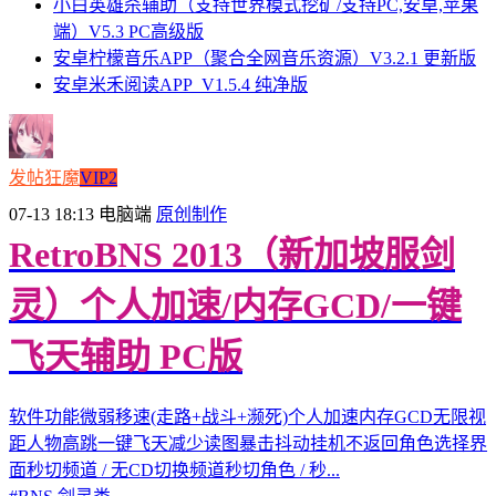
小白英雄杀辅助（支持世界模式挖矿/支持PC,安卓,苹果
端）V5.3 PC高级版
安卓柠檬音乐APP（聚合全网音乐资源）V3.2.1 更新版
安卓米禾阅读APP_V1.5.4 纯净版
发帖狂魔
VIP2
07-13 18:13
电脑端
原创制作
RetroBNS 2013（新加坡服剑
灵）个人加速/内存GCD/一键
飞天辅助 PC版
软件功能微弱移速(走路+战斗+濒死)个人加速内存GCD无限视
距人物高跳一键飞天减少读图暴击抖动挂机不返回角色选择界
面秒切频道 / 无CD切换频道秒切角色 / 秒...