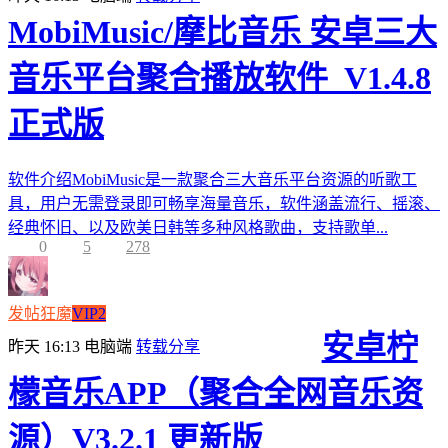
MobiMusic/摩比音乐 安卓三大
音乐平台聚合播放软件_V1.4.8
正式版
软件介绍MobiMusic是一款聚合三大音乐平台资源的听歌工
具，用户无需登录即可畅享海量音乐，软件涵盖流行、摇滚、
经典怀旧、以及欧美日韩等多种风格歌曲，支持歌单...
0
5
278
发帖狂魔
VIP2
安卓柠
昨天 16:13
电脑端
转载分享
檬音乐APP（聚合全网音乐资
源）V3.2.1 更新版