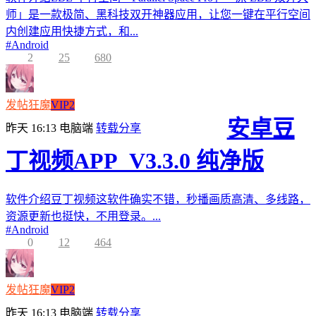
师」是一款极简、黑科技双开神器应用，让您一键在平行空间
内创建应用快捷方式，和...
#
Android
2
25
680
发帖狂魔
VIP2
安卓豆
昨天 16:13
电脑端
转载分享
丁视频APP_V3.3.0 纯净版
软件介绍豆丁视频这软件确实不错，秒播画质高清、多线路，
资源更新也挺快，不用登录。...
#
Android
0
12
464
发帖狂魔
VIP2
昨天 16:13
电脑端
转载分享