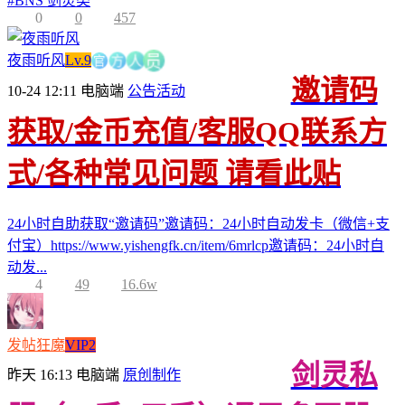
#
BNS 剑灵类
0
0
457
官
方
夜雨听风
Lv.9
人
员
邀请码
10-24 12:11
电脑端
公告活动
获取/金币充值/客服QQ联系方
式/各种常见问题 请看此贴
24小时自助获取“邀请码”邀请码：24小时自动发卡（微信+支
付宝）https://www.yishengfk.cn/item/6mrlcp邀请码：24小时自
动发...
4
49
16.6w
发帖狂魔
VIP2
剑灵私
昨天 16:13
电脑端
原创制作