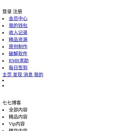
登录
注册
会员中心
我的钱包
收入记录
精品资源
原创制作
破解软件
RMB求助
每日签到
主页
发现
消息
我的
七七博客
全部内容
精品内容
Vip内容
精华内容