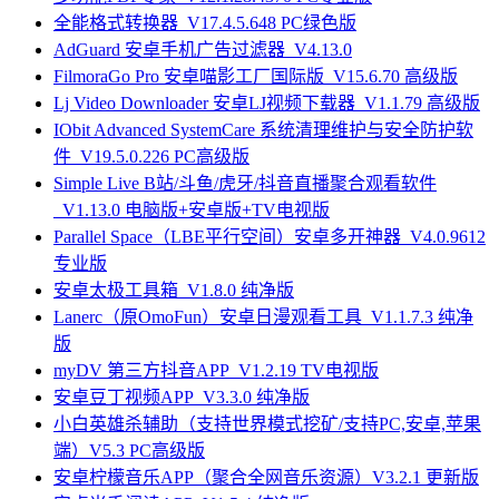
全能格式转换器_V17.4.5.648 PC绿色版
AdGuard 安卓手机广告过滤器_V4.13.0
FilmoraGo Pro 安卓喵影工厂国际版_V15.6.70 高级版
Lj Video Downloader 安卓LJ视频下载器_V1.1.79 高级版
IObit Advanced SystemCare 系统清理维护与安全防护软
件_V19.5.0.226 PC高级版
Simple Live B站/斗鱼/虎牙/抖音直播聚合观看软件
_V1.13.0 电脑版+安卓版+TV电视版
Parallel Space（LBE平行空间）安卓多开神器_V4.0.9612
专业版
安卓太极工具箱_V1.8.0 纯净版
Lanerc（原OmoFun）安卓日漫观看工具_V1.1.7.3 纯净
版
myDV 第三方抖音APP_V1.2.19 TV电视版
安卓豆丁视频APP_V3.3.0 纯净版
小白英雄杀辅助（支持世界模式挖矿/支持PC,安卓,苹果
端）V5.3 PC高级版
安卓柠檬音乐APP（聚合全网音乐资源）V3.2.1 更新版