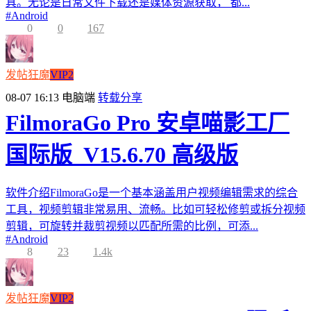
具。无论是日常文件下载还是媒体资源获取， 都...
#
Android
0
0
167
发帖狂魔
VIP2
08-07 16:13
电脑端
转载分享
FilmoraGo Pro 安卓喵影工厂
国际版_V15.6.70 高级版
软件介绍FilmoraGo是一个基本涵盖用户视频编辑需求的综合
工具，视频剪辑非常易用、流畅。比如可轻松修剪或拆分视频
剪辑，可旋转并裁剪视频以匹配所需的比例，可添...
#
Android
8
23
1.4k
发帖狂魔
VIP2