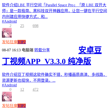
软件介绍LBE 平行空间「Parallel Space Pro」「原 LBE 双开大
师」是一款极简、黑科技双开神器应用，让您一键在平行空间
内创建应用快捷方式，和...
#
Android
2
25
698
发帖狂魔
VIP2
安卓豆
08-07 16:13
电脑端
转载分享
丁视频APP_V3.3.0 纯净版
软件介绍豆丁视频这软件确实不错，秒播画质高清、多线路，
资源更新也挺快，不用登录。...
#
Android
0
12
472
发帖狂魔
VIP2