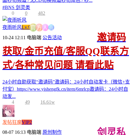
面秒切频道 / 无CD切换频道秒切角色 / 秒...
#
BNS 剑灵类
0
0
482
员
人
夜雨听风
Lv.9
方
官
邀请码
10-24 12:11
电脑端
公告活动
获取/金币充值/客服QQ联系方
式/各种常见问题 请看此贴
24小时自助获取“邀请码”邀请码：24小时自动发卡（微信+支
付宝）https://www.yishengfk.cn/item/6mrlcp邀请码：24小时自
动发...
4
49
16.61w
发帖狂魔
VIP2
剑灵私
08-07 16:13
电脑端
原创制作