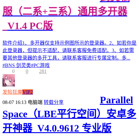
服（二系+三系）通用多开器
_V1.4 PC版
软件介绍1、多开器仅支持示例图所示的登录器。2、如若你是
此登录器，但提示不适配，请联系客服免费适配。3、如若需
要其他登录器的多开工具，请联系客服进行专属定制。多...
#
BNS 剑灵类
#
PC游戏
0
0
281
发帖狂魔
VIP2
Parallel
08-07 16:13
电脑端
转载分享
Space（LBE平行空间）安卓多
开神器_V4.0.9612 专业版