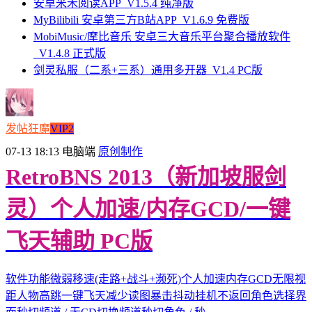
安卓米禾阅读APP_V1.5.4 纯净版
MyBilibili 安卓第三方B站APP_V1.6.9 免费版
MobiMusic/摩比音乐 安卓三大音乐平台聚合播放软件
_V1.4.8 正式版
剑灵私服（二系+三系）通用多开器_V1.4 PC版
发帖狂魔
VIP2
07-13 18:13
电脑端
原创制作
RetroBNS 2013（新加坡服剑
灵）个人加速/内存GCD/一键
飞天辅助 PC版
软件功能微弱移速(走路+战斗+濒死)个人加速内存GCD无限视
距人物高跳一键飞天减少读图暴击抖动挂机不返回角色选择界