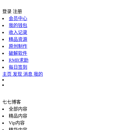
登录
注册
会员中心
我的钱包
收入记录
精品资源
原创制作
破解软件
RMB求助
每日签到
主页
发现
消息
我的
七七博客
全部内容
精品内容
Vip内容
精华内容