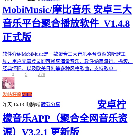
MobiMusic/摩比音乐 安卓三大
音乐平台聚合播放软件_V1.4.8
正式版
软件介绍MobiMusic是一款聚合三大音乐平台资源的听歌工
具，用户无需登录即可畅享海量音乐，软件涵盖流行、摇滚、
经典怀旧、以及欧美日韩等多种风格歌曲，支持歌单...
0
5
278
发帖狂魔
VIP2
安卓柠
昨天 16:13
电脑端
转载分享
檬音乐APP（聚合全网音乐资
源）V3.2.1 更新版