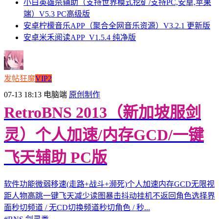
小白英雄杀辅助（支持世界模式挖矿/支持PC,安卓,苹果
端）V5.3 PC高级版
安卓柠檬音乐APP（聚合全网音乐资源）V3.2.1 更新版
安卓米禾阅读APP_V1.5.4 纯净版
发帖狂魔
VIP2
07-13 18:13
电脑端
原创制作
RetroBNS 2013（新加坡服剑
灵）个人加速/内存GCD/一键
飞天辅助 PC版
软件功能微弱移速(走路+战斗+濒死)个人加速内存GCD无限视
距人物高跳一键飞天减少读图暴击抖动挂机不返回角色选择界
面秒切频道 / 无CD切换频道秒切角色 / 秒...