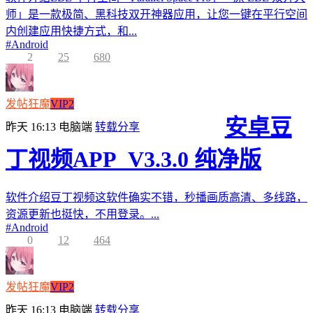
师」是一款极简、黑科技双开神器应用，让您一键在平行空间
内创建应用快捷方式，和...
#
Android
2
25
680
发帖狂魔
VIP2
安卓豆
昨天 16:13
电脑端
转载分享
丁视频APP_V3.3.0 纯净版
软件介绍豆丁视频这软件确实不错，秒播画质高清、多线路，
资源更新也挺快，不用登录。...
#
Android
0
12
464
发帖狂魔
VIP2
昨天 16:13
电脑端
转载分享