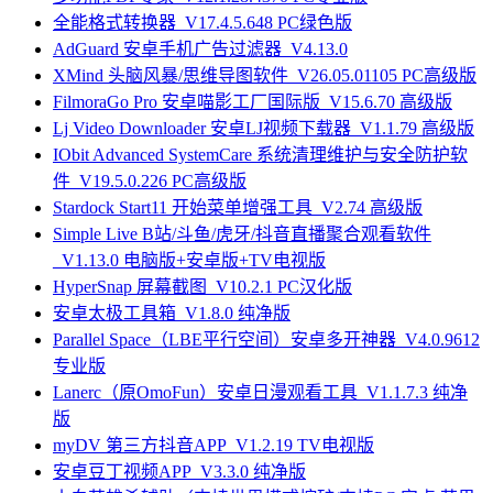
全能格式转换器_V17.4.5.648 PC绿色版
AdGuard 安卓手机广告过滤器_V4.13.0
XMind 头脑风暴/思维导图软件_V26.05.01105 PC高级版
FilmoraGo Pro 安卓喵影工厂国际版_V15.6.70 高级版
Lj Video Downloader 安卓LJ视频下载器_V1.1.79 高级版
IObit Advanced SystemCare 系统清理维护与安全防护软
件_V19.5.0.226 PC高级版
Stardock Start11 开始菜单增强工具_V2.74 高级版
Simple Live B站/斗鱼/虎牙/抖音直播聚合观看软件
_V1.13.0 电脑版+安卓版+TV电视版
HyperSnap 屏幕截图_V10.2.1 PC汉化版
安卓太极工具箱_V1.8.0 纯净版
Parallel Space（LBE平行空间）安卓多开神器_V4.0.9612
专业版
Lanerc（原OmoFun）安卓日漫观看工具_V1.1.7.3 纯净
版
myDV 第三方抖音APP_V1.2.19 TV电视版
安卓豆丁视频APP_V3.3.0 纯净版