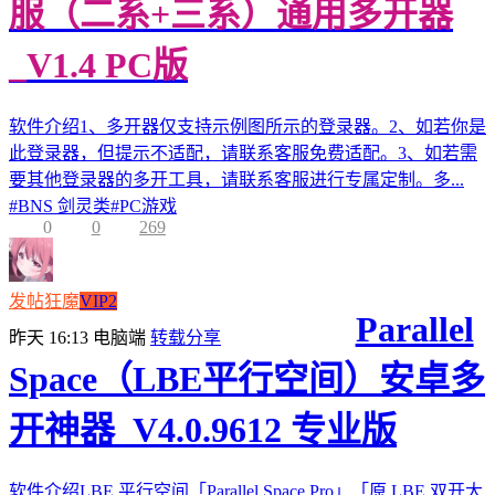
服（二系+三系）通用多开器
_V1.4 PC版
软件介绍1、多开器仅支持示例图所示的登录器。2、如若你是
此登录器，但提示不适配，请联系客服免费适配。3、如若需
要其他登录器的多开工具，请联系客服进行专属定制。多...
#
BNS 剑灵类
#
PC游戏
0
0
269
发帖狂魔
VIP2
Parallel
昨天 16:13
电脑端
转载分享
Space（LBE平行空间）安卓多
开神器_V4.0.9612 专业版
软件介绍LBE 平行空间「Parallel Space Pro」「原 LBE 双开大