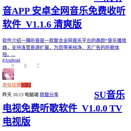
音APP 安卓全网音乐免费收听
软件_V1.1.6 清爽版
软件介绍一隅听音是一款聚合全网音乐平台的高颜*音乐播放
器，支持洛雪音源扩展，为您带来纯净、无广告的听歌体
验。...
#
Android
0
0
7
发帖狂魔
VIP2
SU音乐
昨天 16:13
电脑端
转载分享
电视免费听歌软件_V1.0.0 TV
电视版