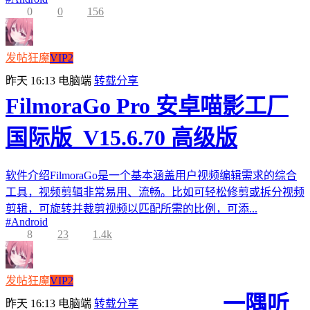
0
0
156
发帖狂魔
VIP2
昨天 16:13
电脑端
转载分享
FilmoraGo Pro 安卓喵影工厂
国际版_V15.6.70 高级版
软件介绍FilmoraGo是一个基本涵盖用户视频编辑需求的综合
工具，视频剪辑非常易用、流畅。比如可轻松修剪或拆分视频
剪辑，可旋转并裁剪视频以匹配所需的比例，可添...
#
Android
8
23
1.4k
发帖狂魔
VIP2
一隅听
昨天 16:13
电脑端
转载分享