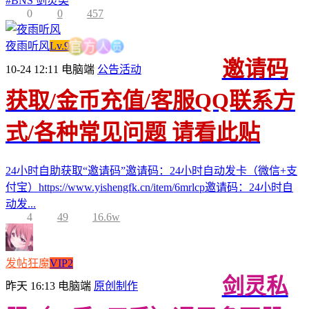
#
BNS 剑灵类
0
0
457
员
人
夜雨听风
Lv.9
方
官
邀请码
10-24 12:11
电脑端
公告活动
获取/金币充值/客服QQ联系方
式/各种常见问题 请看此贴
24小时自助获取“邀请码”邀请码：24小时自动发卡（微信+支
付宝）https://www.yishengfk.cn/item/6mrlcp邀请码：24小时自
动发...
4
49
16.6w
发帖狂魔
VIP2
剑灵私
昨天 16:13
电脑端
原创制作