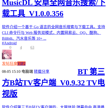
MusicDL 安卓全网音乐搜索/下
载工具_V1.0.0.356
软件介绍一个基于 Go 语言的全网音乐搜索与下载工具。支持
CLI 命令行与 Web 服务双模式，内置网易云、QQ、酷狗、
Bilibili、汽水音乐等 10+ ...
#
Android
0
4
63
发帖狂魔
VIP2
BT 第三
08-05 15:10
电脑端
转载分享
方B站TV客户端_V0.9.32 TV电
视版
软件介绍第三方B站TV客户端的，大屏体验,弹幕自由,高清播