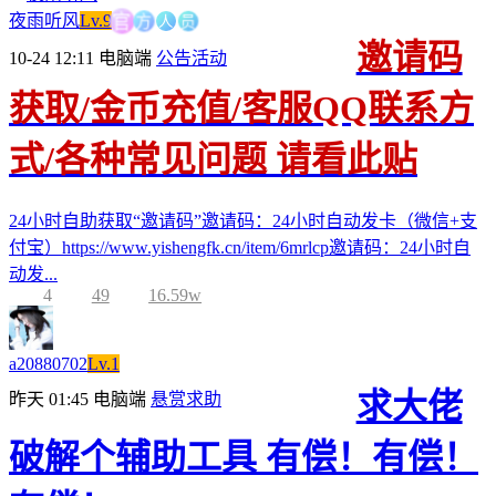
方
人
官
员
夜雨听风
Lv.9
邀请码
10-24 12:11
电脑端
公告活动
获取/金币充值/客服QQ联系方
式/各种常见问题 请看此贴
24小时自助获取“邀请码”邀请码：24小时自动发卡（微信+支
付宝）https://www.yishengfk.cn/item/6mrlcp邀请码：24小时自
动发...
4
49
16.59w
a20880702
Lv.1
求大佬
昨天 01:45
电脑端
悬赏求助
破解个辅助工具 有偿！有偿！