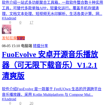
软件介绍一站式多功能聚合工具箱，一款软件整合数十种实用
工具，可替代多款单独APP，轻量化运行。覆盖手机存储清
理、文档文本处理、短视频无水印解析、生活各类计算、网...
#
Android
0
0
17
发帖狂魔
VIP2
08-05 15:10
电脑端
转载分享
FuoEvolve 安卓开源音乐播放
器（可无限下载音乐）V1.2.1
清爽版
软件介绍FuoEvolve 是一款基于 FeelUOwn 生态的开源跨平台
音乐播放器，采用 Kotlin Multiplatform 与 Compose Mul...
#
Android
0
0
20