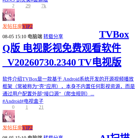
2
29
7k
发帖狂魔
VIP2
TVBox
08-05 15:10
电脑端
转载分享
Q版 电视影视免费观看软件
_V20260730.2340 TV电视版
软件介绍TVBox是一款基于 Android系统开发的开源视频播放
框架（常被称为“壳”应用），本身不内置任何影视资源，而是
通过用户配置外部“接口源”（爬虫规则）...
#
Android
#
电视盒子
0
1
21
发帖狂魔
VIP2
08-05 15:10
电脑端
转载分享