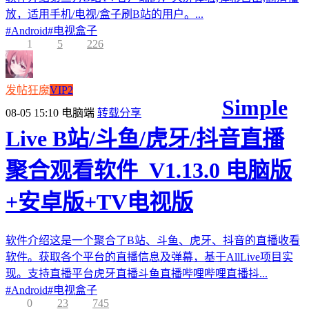
放，适用手机/电视/盒子刷B站的用户。...
#
Android
#
电视盒子
1
5
226
发帖狂魔
VIP2
Simple
08-05 15:10
电脑端
转载分享
Live B站/斗鱼/虎牙/抖音直播
聚合观看软件_V1.13.0 电脑版
+安卓版+TV电视版
软件介绍这是一个聚合了B站、斗鱼、虎牙、抖音的直播收看
软件。获取各个平台的直播信息及弹幕，基于AllLive项目实
现。支持直播平台虎牙直播斗鱼直播哔哩哔哩直播抖...
#
Android
#
电视盒子
0
23
745