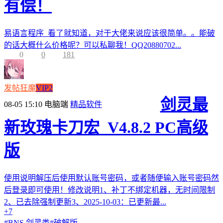
有偿！
易语言程序 看了就知道，对于大佬来说应该很简单。。能破
的话大概什么价格呢？可以私聊我！QQ20880702...
0
0
181
发帖狂魔
VIP2
剑灵最
08-05 15:10
电脑端
精品软件
新玫瑰卡刀宏_V4.8.2 PC高级
版
使用说明解压后使用默认账号密码，或者随便输入账号密码然
后登录即可使用！修改说明1、补丁不绑定机器，无时间限制
2、已去除强制更新3、2025-10-03：已更新最...
+7
#
BNS 剑灵类
#
破解版