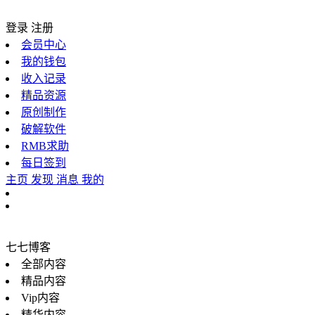
登录
注册
会员中心
我的钱包
收入记录
精品资源
原创制作
破解软件
RMB求助
每日签到
主页
发现
消息
我的
七七博客
全部内容
精品内容
Vip内容
精华内容