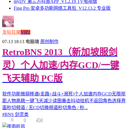
myDV 第三方抖音APP_V1.2.19 TV电视版
Fing Pro 安卓多功能网络工具包_V12.13.2 专业版
发帖狂魔
VIP2
07-13 18:13
电脑端
原创制作
RetroBNS 2013（新加坡服剑
灵）个人加速/内存GCD/一键
飞天辅助 PC版
软件功能微弱移速(走路+战斗+濒死)个人加速内存GCD无限视
距人物高跳一键飞天减少读图暴击抖动挂机不返回角色选择界
面秒切频道 / 无CD切换频道秒切角色 / 秒...
#
BNS 剑灵类
0
0
450