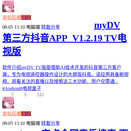
发帖狂魔
VIP2
myDV
08-05 15:10
电脑端
转载分享
第三方抖音APP_V1.2.19 TV电
视版
软件介绍myDV TV版是借助AI技术开发的抖音第三方客户
端，专为电视遥控器操作设计的大屏版抖音。该应用具备刷视
频、观看关注的直播以及搜索这三大功能，用户仅需通...
#
Android
#
电视盒子
0
6
542
发帖狂魔
VIP2
08-05 15:10
电脑端
转载分享