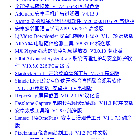
全能格式转换器_V17.4.5.648 PC绿色版
AdGuard 安卓手机广告过滤器_V4.13.0
XMind 头脑风暴/思维导图软件_V26.05.01105 PC高级版
安卓多邻国语言学习APP_V6.90.3 高级版
Lj Video Downloader 安卓LJ视频下载器_V1.1.79 高级版
AIDA64 电脑硬件检测工具_V8.35 PC绿色版
MX Player 强大的安卓视频播放器_V3.0.13 专业版
IObit Advanced SystemCare 系统清理维护与安全防护软
件_V19.5.0.226 PC高级版
Stardock Start11 开始菜单增强工具_V2.74 高级版
Simple Live B站/斗鱼/虎牙/抖音直播聚合观看软件
_V1.13.0 电脑版+安卓版+TV电视版
HyperSnap 屏幕截图_V10.2.1 PC汉化版
FastStone Capture 电脑长截图滚动截图_V11.3 PC中文版
安卓太极工具箱_V1.8.0 纯净版
Lanerc（原OmoFun）安卓日漫观看工具_V1.1.7.3 纯净
版
Pixelorama 像素画绘制工具_V1.2 PC中文版