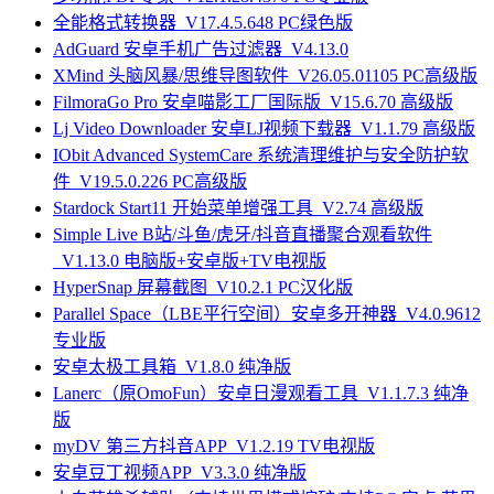
全能格式转换器_V17.4.5.648 PC绿色版
AdGuard 安卓手机广告过滤器_V4.13.0
XMind 头脑风暴/思维导图软件_V26.05.01105 PC高级版
FilmoraGo Pro 安卓喵影工厂国际版_V15.6.70 高级版
Lj Video Downloader 安卓LJ视频下载器_V1.1.79 高级版
IObit Advanced SystemCare 系统清理维护与安全防护软
件_V19.5.0.226 PC高级版
Stardock Start11 开始菜单增强工具_V2.74 高级版
Simple Live B站/斗鱼/虎牙/抖音直播聚合观看软件
_V1.13.0 电脑版+安卓版+TV电视版
HyperSnap 屏幕截图_V10.2.1 PC汉化版
Parallel Space（LBE平行空间）安卓多开神器_V4.0.9612
专业版
安卓太极工具箱_V1.8.0 纯净版
Lanerc（原OmoFun）安卓日漫观看工具_V1.1.7.3 纯净
版
myDV 第三方抖音APP_V1.2.19 TV电视版
安卓豆丁视频APP_V3.3.0 纯净版