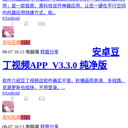
师」是一款极简、黑科技双开神器应用，让您一键在平行空间
内创建应用快捷方式，和...
#
Android
2
25
694
发帖狂魔
VIP2
安卓豆
08-07 16:13
电脑端
转载分享
丁视频APP_V3.3.0 纯净版
软件介绍豆丁视频这软件确实不错，秒播画质高清、多线路，
资源更新也挺快，不用登录。...
#
Android
0
12
471
发帖狂魔
VIP2
08-07 16:13
电脑端
转载分享