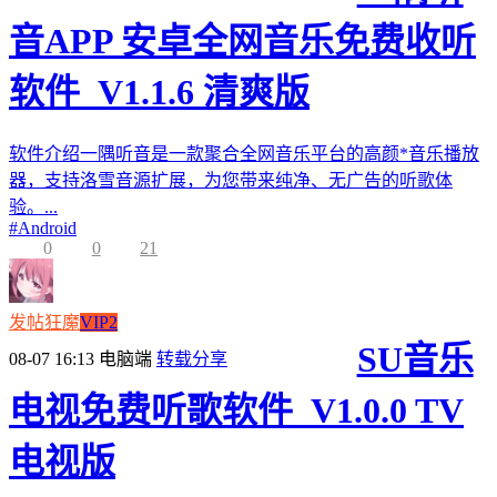
音APP 安卓全网音乐免费收听
软件_V1.1.6 清爽版
软件介绍一隅听音是一款聚合全网音乐平台的高颜*音乐播放
器，支持洛雪音源扩展，为您带来纯净、无广告的听歌体
验。...
#
Android
0
0
21
发帖狂魔
VIP2
SU音乐
08-07 16:13
电脑端
转载分享
电视免费听歌软件_V1.0.0 TV
电视版