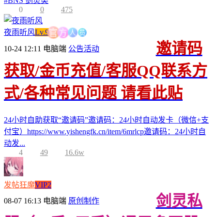
#
BNS 剑灵类
0
0
475
人
员
方
夜雨听风
Lv.9
官
邀请码
10-24 12:11
电脑端
公告活动
获取/金币充值/客服QQ联系方
式/各种常见问题 请看此贴
24小时自助获取“邀请码”邀请码：24小时自动发卡（微信+支
付宝）https://www.yishengfk.cn/item/6mrlcp邀请码：24小时自
动发...
4
49
16.6w
发帖狂魔
VIP2
剑灵私
08-07 16:13
电脑端
原创制作