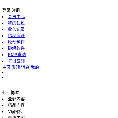
登录
注册
会员中心
我的钱包
收入记录
精品资源
原创制作
破解软件
RMB求助
每日签到
主页
发现
消息
我的
七七博客
全部内容
精品内容
Vip内容
精华内容