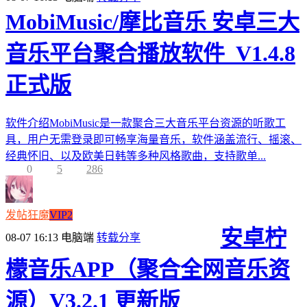
MobiMusic/摩比音乐 安卓三大
音乐平台聚合播放软件_V1.4.8
正式版
软件介绍MobiMusic是一款聚合三大音乐平台资源的听歌工
具，用户无需登录即可畅享海量音乐，软件涵盖流行、摇滚、
经典怀旧、以及欧美日韩等多种风格歌曲，支持歌单...
0
5
286
发帖狂魔
VIP2
安卓柠
08-07 16:13
电脑端
转载分享
檬音乐APP（聚合全网音乐资
源）V3.2.1 更新版