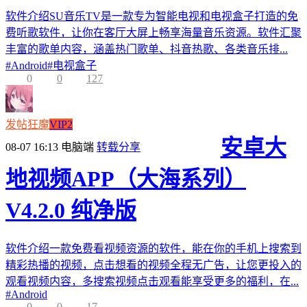
软件介绍SU音乐TV是一款专为智能电视和电视盒子打造的免
费听歌软件，让你在客厅大屏上畅享海量音乐资源。软件汇聚
丰富的歌单内容，涵盖热门歌单、抖音热歌、各类音乐排...
#
Android
#
电视盒子
0
0
127
发帖狂魔
VIP2
安卓大
08-07 16:13
电脑端
转载分享
地视频APP（大海系列）
V4.2.0 纯净版
软件介绍一款免费看视频资源的软件，能在你的手机上搜索到
精彩热播的视频，点击想看的视频全程无广告，让您更投入的
观看视频内容，多搜索视频点击观看能享受更多的福利，在...
#
Android
0
0
17