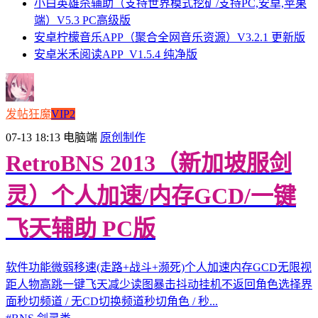
小白英雄杀辅助（支持世界模式挖矿/支持PC,安卓,苹果
端）V5.3 PC高级版
安卓柠檬音乐APP（聚合全网音乐资源）V3.2.1 更新版
安卓米禾阅读APP_V1.5.4 纯净版
发帖狂魔
VIP2
07-13 18:13
电脑端
原创制作
RetroBNS 2013（新加坡服剑
灵）个人加速/内存GCD/一键
飞天辅助 PC版
软件功能微弱移速(走路+战斗+濒死)个人加速内存GCD无限视
距人物高跳一键飞天减少读图暴击抖动挂机不返回角色选择界
面秒切频道 / 无CD切换频道秒切角色 / 秒...