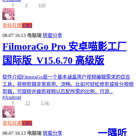
0
0
166
发帖狂魔
VIP2
08-07 16:13
电脑端
转载分享
FilmoraGo Pro 安卓喵影工厂
国际版_V15.6.70 高级版
软件介绍FilmoraGo是一个基本涵盖用户视频编辑需求的综合
工具，视频剪辑非常易用、流畅。比如可轻松修剪或拆分视频
剪辑，可旋转并裁剪视频以匹配所需的比例，可添...
#
Android
8
23
1.4k
发帖狂魔
VIP2
一隅听
08-07 16:13
电脑端
转载分享