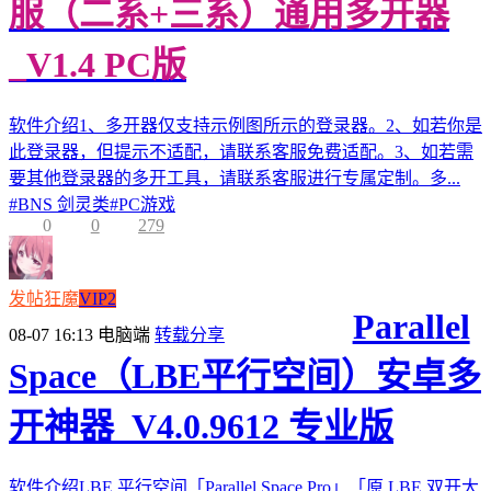
服（二系+三系）通用多开器
_V1.4 PC版
软件介绍1、多开器仅支持示例图所示的登录器。2、如若你是
此登录器，但提示不适配，请联系客服免费适配。3、如若需
要其他登录器的多开工具，请联系客服进行专属定制。多...
#
BNS 剑灵类
#
PC游戏
0
0
279
发帖狂魔
VIP2
Parallel
08-07 16:13
电脑端
转载分享
Space（LBE平行空间）安卓多
开神器_V4.0.9612 专业版
软件介绍LBE 平行空间「Parallel Space Pro」「原 LBE 双开大