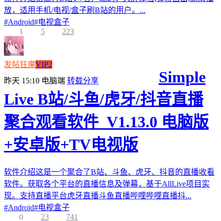
放，适用手机/电视/盒子刷B站的用户。...
#
Android
#
电视盒子
1
5
223
发帖狂魔
VIP2
Simple
昨天 15:10
电脑端
转载分享
Live B站/斗鱼/虎牙/抖音直播
聚合观看软件_V1.13.0 电脑版
+安卓版+TV电视版
软件介绍这是一个聚合了B站、斗鱼、虎牙、抖音的直播收看
软件。获取各个平台的直播信息及弹幕，基于AllLive项目实
现。支持直播平台虎牙直播斗鱼直播哔哩哔哩直播抖...
#
Android
#
电视盒子
0
23
741