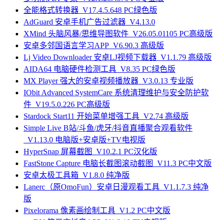
全能格式转换器_V17.4.5.648 PC绿色版
AdGuard 安卓手机广告过滤器_V4.13.0
XMind 头脑风暴/思维导图软件_V26.05.01105 PC高级版
安卓多邻国语言学习APP_V6.90.3 高级版
Lj Video Downloader 安卓LJ视频下载器_V1.1.79 高级版
AIDA64 电脑硬件检测工具_V8.35 PC绿色版
MX Player 强大的安卓视频播放器_V3.0.13 专业版
IObit Advanced SystemCare 系统清理维护与安全防护软
件_V19.5.0.226 PC高级版
Stardock Start11 开始菜单增强工具_V2.74 高级版
Simple Live B站/斗鱼/虎牙/抖音直播聚合观看软件
_V1.13.0 电脑版+安卓版+TV电视版
HyperSnap 屏幕截图_V10.2.1 PC汉化版
FastStone Capture 电脑长截图滚动截图_V11.3 PC中文版
安卓太极工具箱_V1.8.0 纯净版
Lanerc（原OmoFun）安卓日漫观看工具_V1.1.7.3 纯净
版
Pixelorama 像素画绘制工具_V1.2 PC中文版