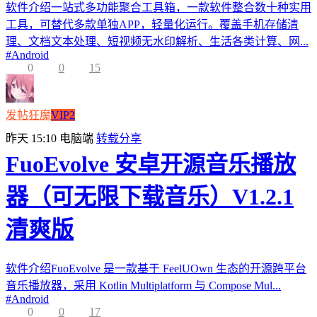
软件介绍一站式多功能聚合工具箱，一款软件整合数十种实用
工具，可替代多款单独APP，轻量化运行。覆盖手机存储清
理、文档文本处理、短视频无水印解析、生活各类计算、网...
#
Android
0
0
15
发帖狂魔
VIP2
昨天 15:10
电脑端
转载分享
FuoEvolve 安卓开源音乐播放
器（可无限下载音乐）V1.2.1
清爽版
软件介绍FuoEvolve 是一款基于 FeelUOwn 生态的开源跨平台
音乐播放器，采用 Kotlin Multiplatform 与 Compose Mul...
#
Android
0
0
17