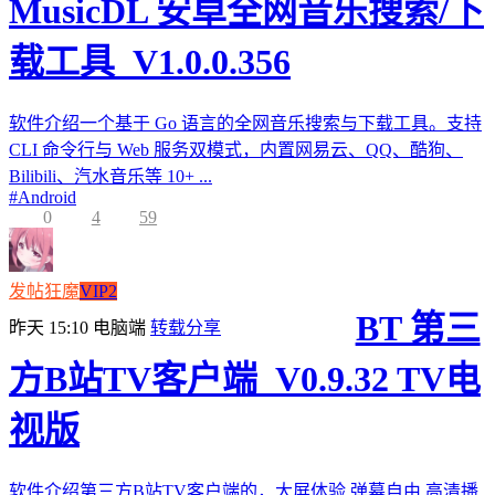
MusicDL 安卓全网音乐搜索/下
载工具_V1.0.0.356
软件介绍一个基于 Go 语言的全网音乐搜索与下载工具。支持
CLI 命令行与 Web 服务双模式，内置网易云、QQ、酷狗、
Bilibili、汽水音乐等 10+ ...
#
Android
0
4
59
发帖狂魔
VIP2
BT 第三
昨天 15:10
电脑端
转载分享
方B站TV客户端_V0.9.32 TV电
视版
软件介绍第三方B站TV客户端的，大屏体验,弹幕自由,高清播