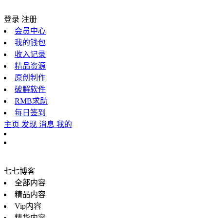
登录
注册
会员中心
我的钱包
收入记录
精品资源
原创制作
破解软件
RMB求助
每日签到
主页
发现
消息
我的
七七博客
全部内容
精品内容
Vip内容
精华内容