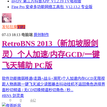
myDV 第三方抖音APP_V1.2.19 TV电视版
Fing Pro 安卓多功能网络工具包_V12.13.2 专业版
发帖狂魔
VIP2
07-13 18:13
电脑端
原创制作
RetroBNS 2013（新加坡服剑
灵）个人加速/内存GCD/一键
飞天辅助 PC版
软件功能微弱移速(走路+战斗+濒死)个人加速内存GCD无限视
距人物高跳一键飞天减少读图暴击抖动挂机不返回角色选择界
面秒切频道 / 无CD切换频道秒切角色 / 秒...
#
BNS 剑灵类
0
0
442