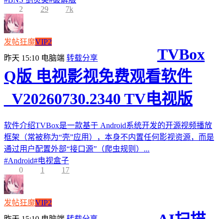
2
29
7k
发帖狂魔
VIP2
TVBox
昨天 15:10
电脑端
转载分享
Q版 电视影视免费观看软件
_V20260730.2340 TV电视版
软件介绍TVBox是一款基于 Android系统开发的开源视频播放
框架（常被称为“壳”应用），本身不内置任何影视资源，而是
通过用户配置外部“接口源”（爬虫规则）...
#
Android
#
电视盒子
0
1
17
发帖狂魔
VIP2
昨天 15:10
电脑端
转载分享