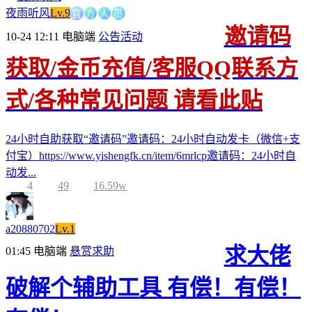
官
方
人
员
夜雨听风
Lv.9
邀请码
10-24 12:11
电脑端
公告活动
获取/金币充值/客服QQ联系方
式/各种常见问题 请看此贴
24小时自助获取“邀请码”邀请码：24小时自动发卡（微信+支
付宝）https://www.yishengfk.cn/item/6mrlcp邀请码：24小时自
动发...
4
49
16.59w
a20880702
Lv.1
求大佬
01:45
电脑端
悬赏求助
破解个辅助工具 有偿！有偿！