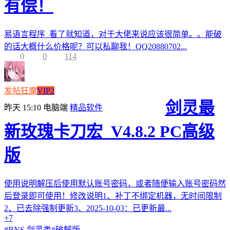
有偿！
易语言程序 看了就知道，对于大佬来说应该很简单。。能破
的话大概什么价格呢？可以私聊我！QQ20880702...
0
0
114
发帖狂魔
VIP2
剑灵最
昨天 15:10
电脑端
精品软件
新玫瑰卡刀宏_V4.8.2 PC高级
版
使用说明解压后使用默认账号密码，或者随便输入账号密码然
后登录即可使用！修改说明1、补丁不绑定机器，无时间限制
2、已去除强制更新3、2025-10-03：已更新最...
+7
#
BNS 剑灵类
#
破解版