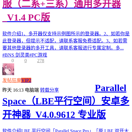
服（二系+三系）通用多开器
_V1.4 PC版
软件介绍1、多开器仅支持示例图所示的登录器。2、如若你是
此登录器，但提示不适配，请联系客服免费适配。3、如若需
要其他登录器的多开工具，请联系客服进行专属定制。多...
#
BNS 剑灵类
#
PC游戏
0
0
278
发帖狂魔
VIP2
Parallel
昨天 16:13
电脑端
转载分享
Space（LBE平行空间）安卓多
开神器_V4.0.9612 专业版
软件介绍LBE 平行空间「Parallel Space Pro」「原 LBE 双开大