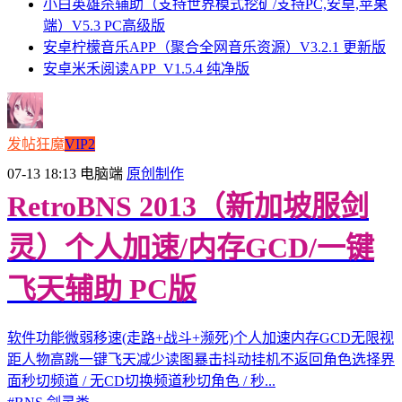
小白英雄杀辅助（支持世界模式挖矿/支持PC,安卓,苹果
端）V5.3 PC高级版
安卓柠檬音乐APP（聚合全网音乐资源）V3.2.1 更新版
安卓米禾阅读APP_V1.5.4 纯净版
发帖狂魔
VIP2
07-13 18:13
电脑端
原创制作
RetroBNS 2013（新加坡服剑
灵）个人加速/内存GCD/一键
飞天辅助 PC版
软件功能微弱移速(走路+战斗+濒死)个人加速内存GCD无限视
距人物高跳一键飞天减少读图暴击抖动挂机不返回角色选择界
面秒切频道 / 无CD切换频道秒切角色 / 秒...