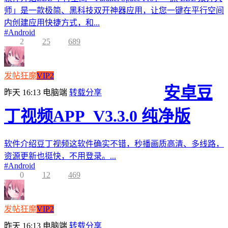
师」是一款极简、黑科技双开神器应用，让您一键在平行空间
内创建应用快捷方式，和...
#
Android
2
25
689
发帖狂魔
VIP2
安卓豆
昨天 16:13
电脑端
转载分享
丁视频APP_V3.3.0 纯净版
软件介绍豆丁视频这软件确实不错，秒播画质高清、多线路，
资源更新也挺快，不用登录。...
#
Android
0
12
469
发帖狂魔
VIP2
昨天 16:13
电脑端
转载分享