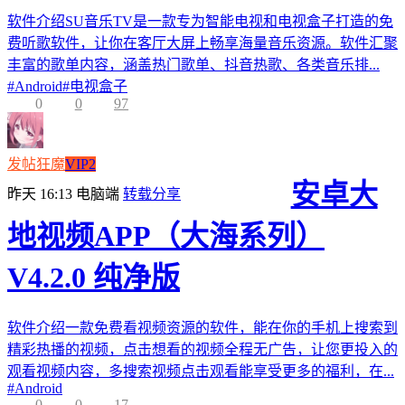
软件介绍SU音乐TV是一款专为智能电视和电视盒子打造的免
费听歌软件，让你在客厅大屏上畅享海量音乐资源。软件汇聚
丰富的歌单内容，涵盖热门歌单、抖音热歌、各类音乐排...
#
Android
#
电视盒子
0
0
97
发帖狂魔
VIP2
安卓大
昨天 16:13
电脑端
转载分享
地视频APP（大海系列）
V4.2.0 纯净版
软件介绍一款免费看视频资源的软件，能在你的手机上搜索到
精彩热播的视频，点击想看的视频全程无广告，让您更投入的
观看视频内容，多搜索视频点击观看能享受更多的福利，在...
#
Android
0
0
17