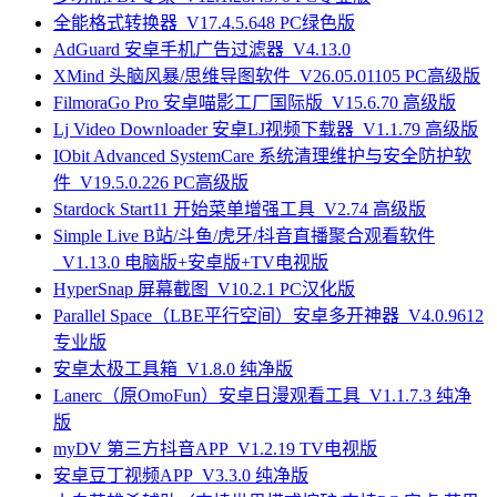
全能格式转换器_V17.4.5.648 PC绿色版
AdGuard 安卓手机广告过滤器_V4.13.0
XMind 头脑风暴/思维导图软件_V26.05.01105 PC高级版
FilmoraGo Pro 安卓喵影工厂国际版_V15.6.70 高级版
Lj Video Downloader 安卓LJ视频下载器_V1.1.79 高级版
IObit Advanced SystemCare 系统清理维护与安全防护软
件_V19.5.0.226 PC高级版
Stardock Start11 开始菜单增强工具_V2.74 高级版
Simple Live B站/斗鱼/虎牙/抖音直播聚合观看软件
_V1.13.0 电脑版+安卓版+TV电视版
HyperSnap 屏幕截图_V10.2.1 PC汉化版
Parallel Space（LBE平行空间）安卓多开神器_V4.0.9612
专业版
安卓太极工具箱_V1.8.0 纯净版
Lanerc（原OmoFun）安卓日漫观看工具_V1.1.7.3 纯净
版
myDV 第三方抖音APP_V1.2.19 TV电视版
安卓豆丁视频APP_V3.3.0 纯净版