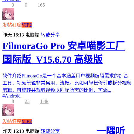
0
0
165
发帖狂魔
VIP2
昨天 16:13
电脑端
转载分享
FilmoraGo Pro 安卓喵影工厂
国际版_V15.6.70 高级版
软件介绍FilmoraGo是一个基本涵盖用户视频编辑需求的综合
工具，视频剪辑非常易用、流畅。比如可轻松修剪或拆分视频
剪辑，可旋转并裁剪视频以匹配所需的比例，可添...
#
Android
8
23
1.4k
发帖狂魔
VIP2
一隅听
昨天 16:13
电脑端
转载分享