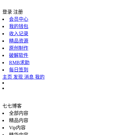
登录
注册
会员中心
我的钱包
收入记录
精品资源
原创制作
破解软件
RMB求助
每日签到
主页
发现
消息
我的
七七博客
全部内容
精品内容
Vip内容
精华内容