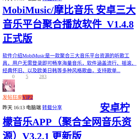
MobiMusic/摩比音乐 安卓三大
音乐平台聚合播放软件_V1.4.8
正式版
软件介绍MobiMusic是一款聚合三大音乐平台资源的听歌工
具，用户无需登录即可畅享海量音乐，软件涵盖流行、摇滚、
经典怀旧、以及欧美日韩等多种风格歌曲，支持歌单...
0
5
283
发帖狂魔
VIP2
安卓柠
昨天 16:13
电脑端
转载分享
檬音乐APP（聚合全网音乐资
源）V3.2.1 更新版