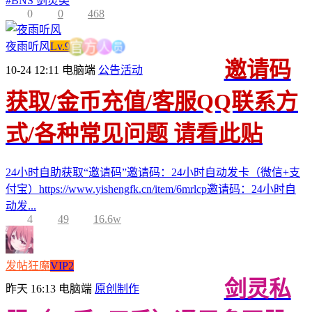
#
BNS 剑灵类
0
0
468
员
人
方
夜雨听风
Lv.9
官
邀请码
10-24 12:11
电脑端
公告活动
获取/金币充值/客服QQ联系方
式/各种常见问题 请看此贴
24小时自助获取“邀请码”邀请码：24小时自动发卡（微信+支
付宝）https://www.yishengfk.cn/item/6mrlcp邀请码：24小时自
动发...
4
49
16.6w
发帖狂魔
VIP2
剑灵私
昨天 16:13
电脑端
原创制作