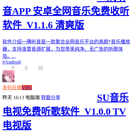
音APP 安卓全网音乐免费收听
软件_V1.1.6 清爽版
软件介绍一隅听音是一款聚合全网音乐平台的高颜*音乐播放
器，支持洛雪音源扩展，为您带来纯净、无广告的听歌体
验。...
#
Android
0
0
16
发帖狂魔
VIP2
SU音乐
昨天 16:13
电脑端
转载分享
电视免费听歌软件_V1.0.0 TV
电视版