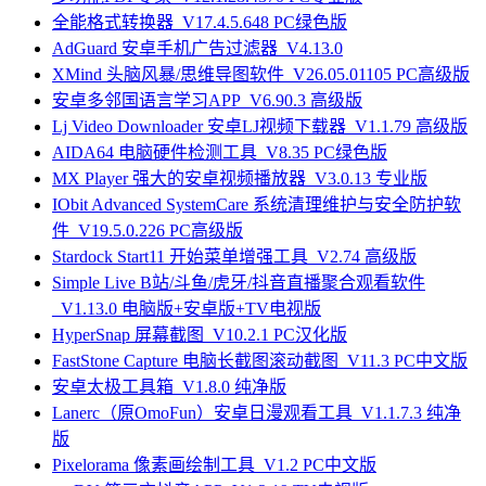
全能格式转换器_V17.4.5.648 PC绿色版
AdGuard 安卓手机广告过滤器_V4.13.0
XMind 头脑风暴/思维导图软件_V26.05.01105 PC高级版
安卓多邻国语言学习APP_V6.90.3 高级版
Lj Video Downloader 安卓LJ视频下载器_V1.1.79 高级版
AIDA64 电脑硬件检测工具_V8.35 PC绿色版
MX Player 强大的安卓视频播放器_V3.0.13 专业版
IObit Advanced SystemCare 系统清理维护与安全防护软
件_V19.5.0.226 PC高级版
Stardock Start11 开始菜单增强工具_V2.74 高级版
Simple Live B站/斗鱼/虎牙/抖音直播聚合观看软件
_V1.13.0 电脑版+安卓版+TV电视版
HyperSnap 屏幕截图_V10.2.1 PC汉化版
FastStone Capture 电脑长截图滚动截图_V11.3 PC中文版
安卓太极工具箱_V1.8.0 纯净版
Lanerc（原OmoFun）安卓日漫观看工具_V1.1.7.3 纯净
版
Pixelorama 像素画绘制工具_V1.2 PC中文版