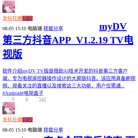
发帖狂魔
VIP2
myDV
08-05 15:10
电脑端
转载分享
第三方抖音APP_V1.2.19 TV电
视版
软件介绍myDV TV版是借助AI技术开发的抖音第三方客户
端，专为电视遥控器操作设计的大屏版抖音。该应用具备刷视
频、观看关注的直播以及搜索这三大功能，用户仅需通...
#
Android
#
电视盒子
0
6
542
发帖狂魔
VIP2
08-05 15:10
电脑端
转载分享