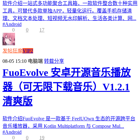
软件介绍一站式多功能聚合工具箱，一款软件整合数十种实用
工具，可替代多款单独APP，轻量化运行。覆盖手机存储清
理、文档文本处理、短视频无水印解析、生活各类计算、网...
#
Android
0
0
17
发帖狂魔
VIP2
08-05 15:10
电脑端
转载分享
FuoEvolve 安卓开源音乐播放
器（可无限下载音乐）V1.2.1
清爽版
软件介绍FuoEvolve 是一款基于 FeelUOwn 生态的开源跨平台
音乐播放器，采用 Kotlin Multiplatform 与 Compose Mul...
#
Android
0
0
19