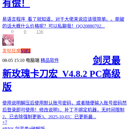
有偿！
易语言程序 看了就知道，对于大佬来说应该很简单。。能破
的话大概什么价格呢？可以私聊我！QQ20880702...
0
0
156
发帖狂魔
VIP2
剑灵最
08-05 15:10
电脑端
精品软件
新玫瑰卡刀宏_V4.8.2 PC高级
版
使用说明解压后使用默认账号密码，或者随便输入账号密码然
后登录即可使用！修改说明1、补丁不绑定机器，无时间限制
2、已去除强制更新3、2025-10-03：已更新最...
+7
#
BNS 剑灵类
#
破解版