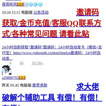
方
官
人
员
夜雨听风
Lv.9
邀请码
10-24 12:11
电脑端
公告活动
获取/金币充值/客服QQ联系方
式/各种常见问题 请看此贴
24小时自助获取“邀请码”邀请码：24小时自动发卡（微信+支
付宝）https://www.yishengfk.cn/item/6mrlcp邀请码：24小时自
动发...
4
49
16.59w
a20880702
Lv.1
求大佬
昨天 01:45
电脑端
悬赏求助
破解个辅助工具 有偿！有偿！