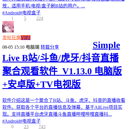
放，适用手机/电视/盒子刷B站的用户。...
#
Android
#
电视盒子
1
5
224
发帖狂魔
VIP2
Simple
08-05 15:10
电脑端
转载分享
Live B站/斗鱼/虎牙/抖音直播
聚合观看软件_V1.13.0 电脑版
+安卓版+TV电视版
软件介绍这是一个聚合了B站、斗鱼、虎牙、抖音的直播收看
软件。获取各个平台的直播信息及弹幕，基于AllLive项目实
现。支持直播平台虎牙直播斗鱼直播哔哩哔哩直播抖...
#
Android
#
电视盒子
0
23
743