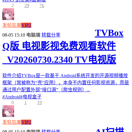
2
29
7k
发帖狂魔
VIP2
TVBox
08-05 15:10
电脑端
转载分享
Q版 电视影视免费观看软件
_V20260730.2340 TV电视版
软件介绍TVBox是一款基于 Android系统开发的开源视频播放
框架（常被称为“壳”应用），本身不内置任何影视资源，而是
通过用户配置外部“接口源”（爬虫规则）...
#
Android
#
电视盒子
0
1
19
发帖狂魔
VIP2
08-05 15:10
电脑端
转载分享