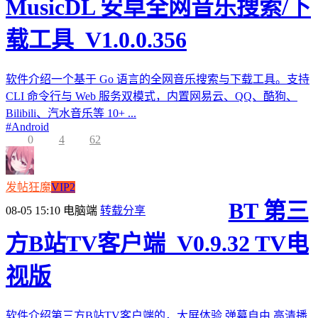
MusicDL 安卓全网音乐搜索/下
载工具_V1.0.0.356
软件介绍一个基于 Go 语言的全网音乐搜索与下载工具。支持
CLI 命令行与 Web 服务双模式，内置网易云、QQ、酷狗、
Bilibili、汽水音乐等 10+ ...
#
Android
0
4
62
发帖狂魔
VIP2
BT 第三
08-05 15:10
电脑端
转载分享
方B站TV客户端_V0.9.32 TV电
视版
软件介绍第三方B站TV客户端的，大屏体验,弹幕自由,高清播