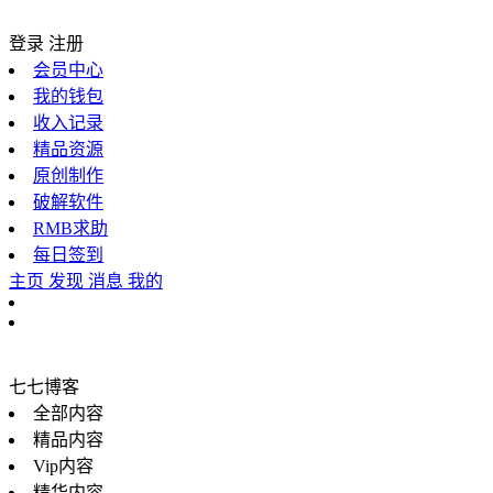
登录
注册
会员中心
我的钱包
收入记录
精品资源
原创制作
破解软件
RMB求助
每日签到
主页
发现
消息
我的
七七博客
全部内容
精品内容
Vip内容
精华内容