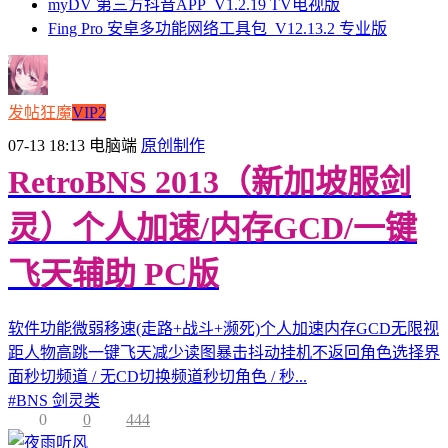
myDV 第三方抖音APP_V1.2.19 TV电视版
Fing Pro 安卓多功能网络工具包_V12.13.2 专业版
发帖狂魔
VIP2
07-13 18:13
电脑端
原创制作
RetroBNS 2013（新加坡服剑
灵）个人加速/内存GCD/一键
飞天辅助 PC版
软件功能微弱移速(走路+战斗+濒死)个人加速内存GCD无限视
距人物高跳一键飞天减少读图暴击抖动挂机不返回角色选择界
面秒切频道 / 无CD切换频道秒切角色 / 秒...
#
BNS 剑灵类
0
0
444