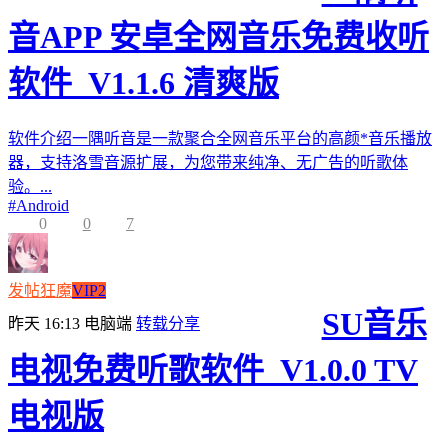
音APP 安卓全网音乐免费收听
软件_V1.1.6 清爽版
软件介绍一隅听音是一款聚合全网音乐平台的高颜*音乐播放
器，支持洛雪音源扩展，为您带来纯净、无广告的听歌体
验。...
#
Android
0
0
7
发帖狂魔
VIP2
SU音乐
昨天 16:13
电脑端
转载分享
电视免费听歌软件_V1.0.0 TV
电视版