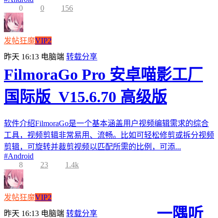
0
0
156
发帖狂魔
VIP2
昨天 16:13
电脑端
转载分享
FilmoraGo Pro 安卓喵影工厂
国际版_V15.6.70 高级版
软件介绍FilmoraGo是一个基本涵盖用户视频编辑需求的综合
工具，视频剪辑非常易用、流畅。比如可轻松修剪或拆分视频
剪辑，可旋转并裁剪视频以匹配所需的比例，可添...
#
Android
8
23
1.4k
发帖狂魔
VIP2
一隅听
昨天 16:13
电脑端
转载分享