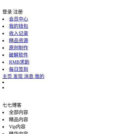
登录
注册
会员中心
我的钱包
收入记录
精品资源
原创制作
破解软件
RMB求助
每日签到
主页
发现
消息
我的
七七博客
全部内容
精品内容
Vip内容
精华内容