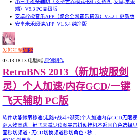
小白英雄杀辅助（支持世界模式挖矿/支持PC,安卓,苹果
端）V5.3 PC高级版
安卓柠檬音乐APP（聚合全网音乐资源）V3.2.1 更新版
安卓米禾阅读APP_V1.5.4 纯净版
发帖狂魔
VIP2
07-13 18:13
电脑端
原创制作
RetroBNS 2013（新加坡服剑
灵）个人加速/内存GCD/一键
飞天辅助 PC版
软件功能微弱移速(走路+战斗+濒死)个人加速内存GCD无限视
距人物高跳一键飞天减少读图暴击抖动挂机不返回角色选择界
面秒切频道 / 无CD切换频道秒切角色 / 秒...