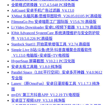
全能格式转换器_V17.4.5.648 PC绿色版
AdGuard 安卓手机广告过滤器_V4.13.0
XMind 头脑风暴/思维导图软件_V26.05.01105 PC高级版
FilmoraGo Pro 安卓喵影工厂国际版_V15.6.70 高级版
Lj Video Downloader 安卓LJ视频下载器_V1.1.79 高级版
IObit Advanced SystemCare 系统清理维护与安全防护软
件_V19.5.0.226 PC高级版
Stardock Start11 开始菜单增强工具_V2.74 高级版
Simple Live B站/斗鱼/虎牙/抖音直播聚合观看软件
_V1.13.0 电脑版+安卓版+TV电视版
HyperSnap 屏幕截图_V10.2.1 PC汉化版
安卓太极工具箱_V1.8.0 纯净版
Parallel Space（LBE平行空间）安卓多开神器_V4.0.9612
专业版
Lanerc（原OmoFun）安卓日漫观看工具_V1.1.7.3 纯净
版
myDV 第三方抖音APP_V1.2.19 TV电视版
安卓豆丁视频APP_V3.3.0 纯净版