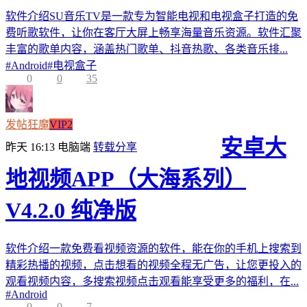
软件介绍SU音乐TV是一款专为智能电视和电视盒子打造的免
费听歌软件，让你在客厅大屏上畅享海量音乐资源。软件汇聚
丰富的歌单内容，涵盖热门歌单、抖音热歌、各类音乐排...
#
Android
#
电视盒子
0
0
35
发帖狂魔
VIP2
安卓大
昨天 16:13
电脑端
转载分享
地视频APP（大海系列）
V4.2.0 纯净版
软件介绍一款免费看视频资源的软件，能在你的手机上搜索到
精彩热播的视频，点击想看的视频全程无广告，让您更投入的
观看视频内容，多搜索视频点击观看能享受更多的福利，在...
#
Android
0
0
7