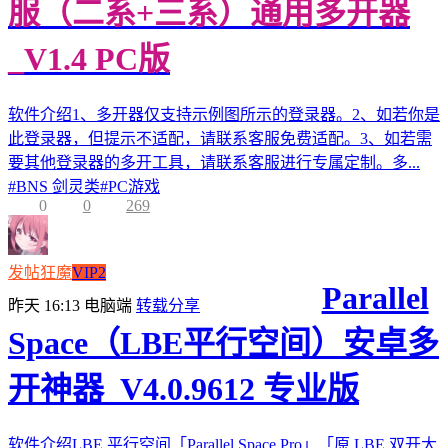
服（二系+三系）通用多开器
_V1.4 PC版
软件介绍1、多开器仅支持示例图所示的登录器。2、如若你是
此登录器，但提示不适配，请联系客服免费适配。3、如若需
要其他登录器的多开工具，请联系客服进行专属定制。多...
#
BNS 剑灵类
#
PC游戏
0
0
269
发帖狂魔
VIP2
Parallel
昨天 16:13
电脑端
转载分享
Space（LBE平行空间）安卓多
开神器_V4.0.9612 专业版
软件介绍LBE 平行空间「Parallel Space Pro」「原 LBE 双开大