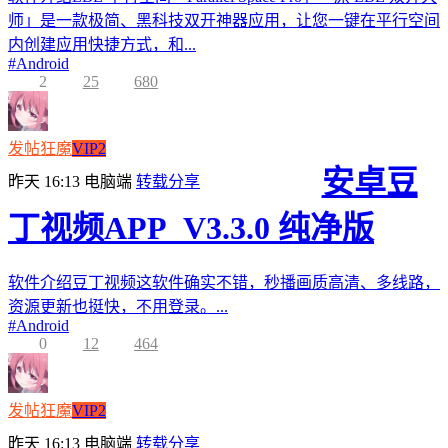
师」是一款极简、黑科技双开神器应用，让您一键在平行空间
内创建应用快捷方式，和...
#
Android
2
25
680
发帖狂魔
VIP2
安卓豆
昨天 16:13
电脑端
转载分享
丁视频APP_V3.3.0 纯净版
软件介绍豆丁视频这软件确实不错，秒播画质高清、多线路，
资源更新也挺快，不用登录。...
#
Android
0
12
464
发帖狂魔
VIP2
昨天 16:13
电脑端
转载分享