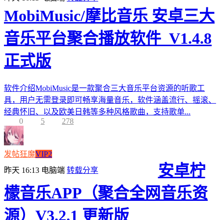
MobiMusic/摩比音乐 安卓三大
音乐平台聚合播放软件_V1.4.8
正式版
软件介绍MobiMusic是一款聚合三大音乐平台资源的听歌工
具，用户无需登录即可畅享海量音乐，软件涵盖流行、摇滚、
经典怀旧、以及欧美日韩等多种风格歌曲，支持歌单...
0
5
278
发帖狂魔
VIP2
安卓柠
昨天 16:13
电脑端
转载分享
檬音乐APP（聚合全网音乐资
源）V3.2.1 更新版