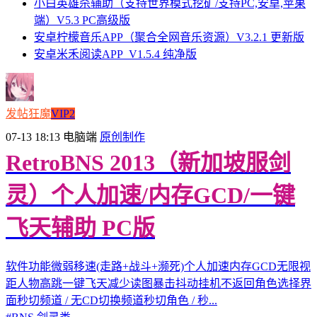
小白英雄杀辅助（支持世界模式挖矿/支持PC,安卓,苹果
端）V5.3 PC高级版
安卓柠檬音乐APP（聚合全网音乐资源）V3.2.1 更新版
安卓米禾阅读APP_V1.5.4 纯净版
发帖狂魔
VIP2
07-13 18:13
电脑端
原创制作
RetroBNS 2013（新加坡服剑
灵）个人加速/内存GCD/一键
飞天辅助 PC版
软件功能微弱移速(走路+战斗+濒死)个人加速内存GCD无限视
距人物高跳一键飞天减少读图暴击抖动挂机不返回角色选择界
面秒切频道 / 无CD切换频道秒切角色 / 秒...