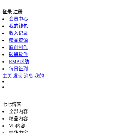
登录
注册
会员中心
我的钱包
收入记录
精品资源
原创制作
破解软件
RMB求助
每日签到
主页
发现
消息
我的
七七博客
全部内容
精品内容
Vip内容
精华内容