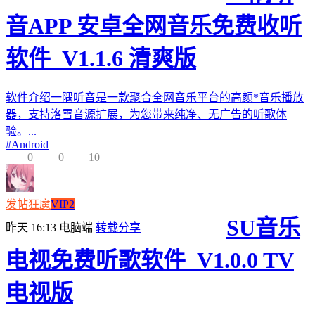
音APP 安卓全网音乐免费收听
软件_V1.1.6 清爽版
软件介绍一隅听音是一款聚合全网音乐平台的高颜*音乐播放
器，支持洛雪音源扩展，为您带来纯净、无广告的听歌体
验。...
#
Android
0
0
10
发帖狂魔
VIP2
SU音乐
昨天 16:13
电脑端
转载分享
电视免费听歌软件_V1.0.0 TV
电视版