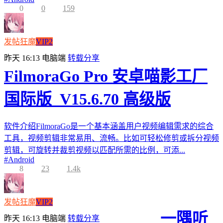
0
0
159
发帖狂魔
VIP2
昨天 16:13
电脑端
转载分享
FilmoraGo Pro 安卓喵影工厂
国际版_V15.6.70 高级版
软件介绍FilmoraGo是一个基本涵盖用户视频编辑需求的综合
工具，视频剪辑非常易用、流畅。比如可轻松修剪或拆分视频
剪辑，可旋转并裁剪视频以匹配所需的比例，可添...
#
Android
8
23
1.4k
发帖狂魔
VIP2
一隅听
昨天 16:13
电脑端
转载分享