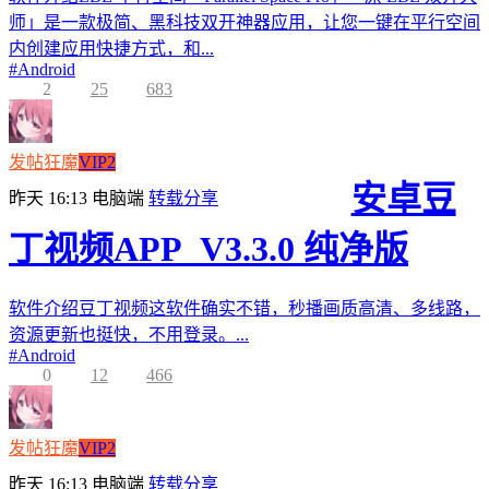
师」是一款极简、黑科技双开神器应用，让您一键在平行空间
内创建应用快捷方式，和...
#
Android
2
25
683
发帖狂魔
VIP2
安卓豆
昨天 16:13
电脑端
转载分享
丁视频APP_V3.3.0 纯净版
软件介绍豆丁视频这软件确实不错，秒播画质高清、多线路，
资源更新也挺快，不用登录。...
#
Android
0
12
466
发帖狂魔
VIP2
昨天 16:13
电脑端
转载分享