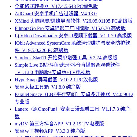
全能格式转换器_V17.4.5.648 PC绿色版
AdGuard 安卓手机广告过滤器_V4.13.0
XMind 头脑风暴/思维导图软件_V26.05.01105 PC高级版
FilmoraGo Pro 安卓喵影工厂国际版_V15.6.70 高级版
Lj Video Downloader 安卓LJ视频下载器_V1.1.79 高级版
IObit Advanced SystemCare 系统清理维护与安全防护软
件_V19.5.0.226 PC高级版
Stardock Start11 开始菜单增强工具_V2.74 高级版
Simple Live B站/斗鱼/虎牙/抖音直播聚合观看软件
_V1.13.0 电脑版+安卓版+TV电视版
HyperSnap 屏幕截图_V10.2.1 PC汉化版
安卓太极工具箱_V1.8.0 纯净版
Parallel Space（LBE平行空间）安卓多开神器_V4.0.9612
专业版
Lanerc（原OmoFun）安卓日漫观看工具_V1.1.7.3 纯净
版
myDV 第三方抖音APP_V1.2.19 TV电视版
安卓豆丁视频APP_V3.3.0 纯净版