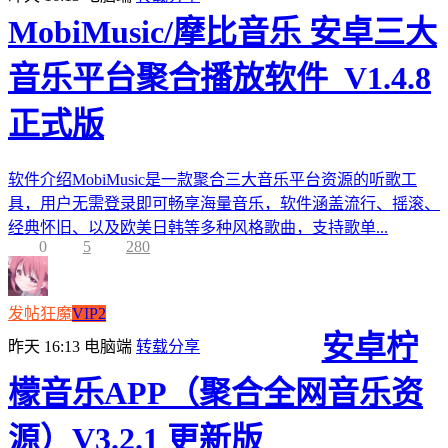
MobiMusic/摩比音乐 安卓三大
音乐平台聚合播放软件_V1.4.8
正式版
软件介绍MobiMusic是一款聚合三大音乐平台资源的听歌工
具，用户无需登录即可畅享海量音乐，软件涵盖流行、摇滚、
经典怀旧、以及欧美日韩等多种风格歌曲，支持歌单...
0
5
280
发帖狂魔
VIP2
安卓柠
昨天 16:13
电脑端
转载分享
檬音乐APP（聚合全网音乐资
源）V3.2.1 更新版