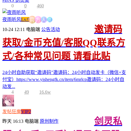
#
BNS 剑灵类
0
0
460
员
人
夜雨听风
Lv.9
方
官
邀请码
10-24 12:11
电脑端
公告活动
获取/金币充值/客服QQ联系方
式/各种常见问题 请看此贴
24小时自助获取“邀请码”邀请码：24小时自动发卡（微信+支
付宝）https://www.yishengfk.cn/item/6mrlcp邀请码：24小时自
动发...
4
49
16.6w
发帖狂魔
VIP2
剑灵私
昨天 16:13
电脑端
原创制作