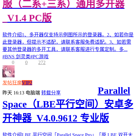
服（二系+三系）通用多开器
_V1.4 PC版
软件介绍1、多开器仅支持示例图所示的登录器。2、如若你是
此登录器，但提示不适配，请联系客服免费适配。3、如若需
要其他登录器的多开工具，请联系客服进行专属定制。多...
#
BNS 剑灵类
#
PC游戏
0
0
272
发帖狂魔
VIP2
Parallel
昨天 16:13
电脑端
转载分享
Space（LBE平行空间）安卓多
开神器_V4.0.9612 专业版
软件介绍LBE 平行空间「Parallel Space Pro」「原 LBE 双开大