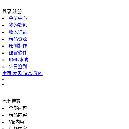
登录
注册
会员中心
我的钱包
收入记录
精品资源
原创制作
破解软件
RMB求助
每日签到
主页
发现
消息
我的
七七博客
全部内容
精品内容
Vip内容
精华内容