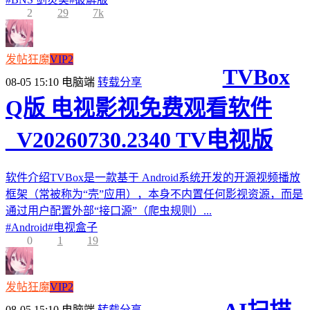
2
29
7k
发帖狂魔
VIP2
TVBox
08-05 15:10
电脑端
转载分享
Q版 电视影视免费观看软件
_V20260730.2340 TV电视版
软件介绍TVBox是一款基于 Android系统开发的开源视频播放
框架（常被称为“壳”应用），本身不内置任何影视资源，而是
通过用户配置外部“接口源”（爬虫规则）...
#
Android
#
电视盒子
0
1
19
发帖狂魔
VIP2
08-05 15:10
电脑端
转载分享