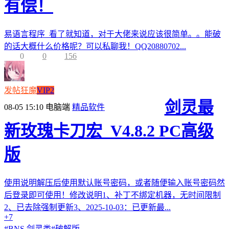
有偿！
易语言程序 看了就知道，对于大佬来说应该很简单。。能破
的话大概什么价格呢？可以私聊我！QQ20880702...
0
0
156
发帖狂魔
VIP2
剑灵最
08-05 15:10
电脑端
精品软件
新玫瑰卡刀宏_V4.8.2 PC高级
版
使用说明解压后使用默认账号密码，或者随便输入账号密码然
后登录即可使用！修改说明1、补丁不绑定机器，无时间限制
2、已去除强制更新3、2025-10-03：已更新最...
+7
#
BNS 剑灵类
#
破解版