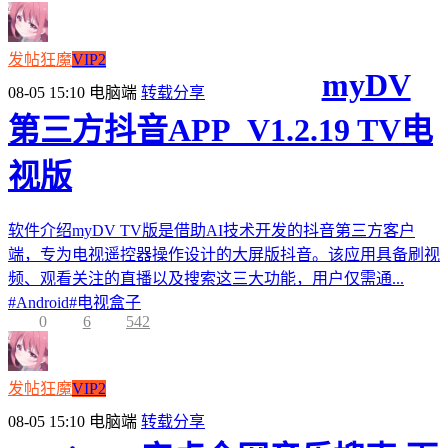
发帖狂魔
VIP2
myDV
08-05 15:10
电脑端
转载分享
第三方抖音APP_V1.2.19 TV电
视版
软件介绍myDV TV版是借助AI技术开发的抖音第三方客户
端，专为电视遥控器操作设计的大屏版抖音。该应用具备刷视
频、观看关注的直播以及搜索这三大功能，用户仅需通...
#
Android
#
电视盒子
0
6
542
发帖狂魔
VIP2
08-05 15:10
电脑端
转载分享