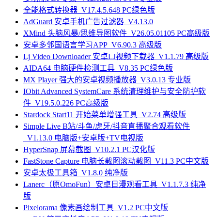
全能格式转换器_V17.4.5.648 PC绿色版
AdGuard 安卓手机广告过滤器_V4.13.0
XMind 头脑风暴/思维导图软件_V26.05.01105 PC高级版
安卓多邻国语言学习APP_V6.90.3 高级版
Lj Video Downloader 安卓LJ视频下载器_V1.1.79 高级版
AIDA64 电脑硬件检测工具_V8.35 PC绿色版
MX Player 强大的安卓视频播放器_V3.0.13 专业版
IObit Advanced SystemCare 系统清理维护与安全防护软
件_V19.5.0.226 PC高级版
Stardock Start11 开始菜单增强工具_V2.74 高级版
Simple Live B站/斗鱼/虎牙/抖音直播聚合观看软件
_V1.13.0 电脑版+安卓版+TV电视版
HyperSnap 屏幕截图_V10.2.1 PC汉化版
FastStone Capture 电脑长截图滚动截图_V11.3 PC中文版
安卓太极工具箱_V1.8.0 纯净版
Lanerc（原OmoFun）安卓日漫观看工具_V1.1.7.3 纯净
版
Pixelorama 像素画绘制工具_V1.2 PC中文版