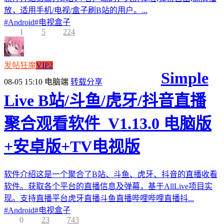
放，适用手机/电视/盒子刷B站的用户。...
#
Android
#
电视盒子
1
5
224
发帖狂魔
VIP2
Simple
08-05 15:10
电脑端
转载分享
Live B站/斗鱼/虎牙/抖音直播
聚合观看软件_V1.13.0 电脑版
+安卓版+TV电视版
软件介绍这是一个聚合了B站、斗鱼、虎牙、抖音的直播收看
软件。获取各个平台的直播信息及弹幕，基于AllLive项目实
现。支持直播平台虎牙直播斗鱼直播哔哩哔哩直播抖...
#
Android
#
电视盒子
0
23
743