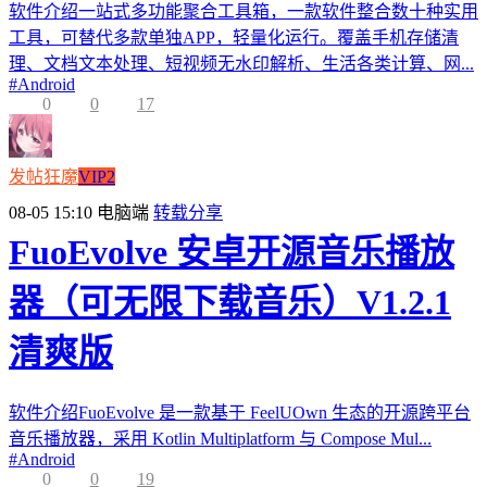
软件介绍一站式多功能聚合工具箱，一款软件整合数十种实用
工具，可替代多款单独APP，轻量化运行。覆盖手机存储清
理、文档文本处理、短视频无水印解析、生活各类计算、网...
#
Android
0
0
17
发帖狂魔
VIP2
08-05 15:10
电脑端
转载分享
FuoEvolve 安卓开源音乐播放
器（可无限下载音乐）V1.2.1
清爽版
软件介绍FuoEvolve 是一款基于 FeelUOwn 生态的开源跨平台
音乐播放器，采用 Kotlin Multiplatform 与 Compose Mul...
#
Android
0
0
19