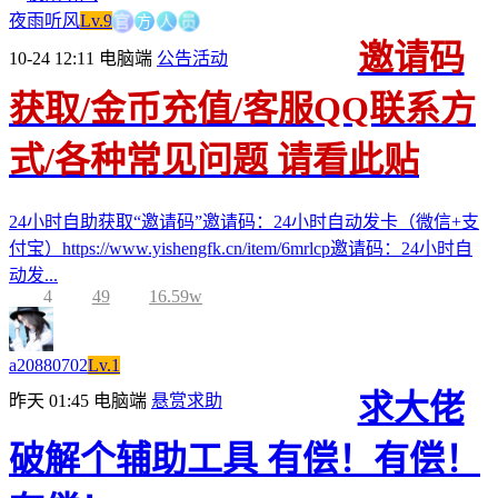
方
官
人
员
夜雨听风
Lv.9
邀请码
10-24 12:11
电脑端
公告活动
获取/金币充值/客服QQ联系方
式/各种常见问题 请看此贴
24小时自助获取“邀请码”邀请码：24小时自动发卡（微信+支
付宝）https://www.yishengfk.cn/item/6mrlcp邀请码：24小时自
动发...
4
49
16.59w
a20880702
Lv.1
求大佬
昨天 01:45
电脑端
悬赏求助
破解个辅助工具 有偿！有偿！