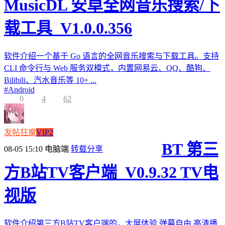
MusicDL 安卓全网音乐搜索/下
载工具_V1.0.0.356
软件介绍一个基于 Go 语言的全网音乐搜索与下载工具。支持
CLI 命令行与 Web 服务双模式，内置网易云、QQ、酷狗、
Bilibili、汽水音乐等 10+ ...
#
Android
0
4
62
发帖狂魔
VIP2
BT 第三
08-05 15:10
电脑端
转载分享
方B站TV客户端_V0.9.32 TV电
视版
软件介绍第三方B站TV客户端的，大屏体验,弹幕自由,高清播