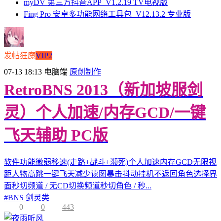
myDV 第三方抖音APP_V1.2.19 TV电视版
Fing Pro 安卓多功能网络工具包_V12.13.2 专业版
发帖狂魔
VIP2
07-13 18:13
电脑端
原创制作
RetroBNS 2013（新加坡服剑
灵）个人加速/内存GCD/一键
飞天辅助 PC版
软件功能微弱移速(走路+战斗+濒死)个人加速内存GCD无限视
距人物高跳一键飞天减少读图暴击抖动挂机不返回角色选择界
面秒切频道 / 无CD切换频道秒切角色 / 秒...
#
BNS 剑灵类
0
0
443