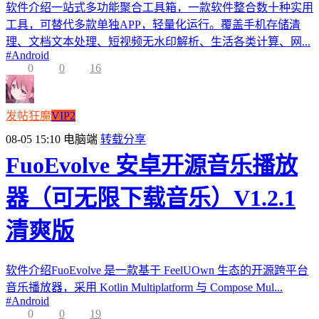
软件介绍一站式多功能聚合工具箱，一款软件整合数十种实用
工具，可替代多款单独APP，轻量化运行。覆盖手机存储清
理、文档文本处理、短视频无水印解析、生活各类计算、网...
#
Android
0
0
16
发帖狂魔
VIP2
08-05 15:10
电脑端
转载分享
FuoEvolve 安卓开源音乐播放
器（可无限下载音乐）V1.2.1
清爽版
软件介绍FuoEvolve 是一款基于 FeelUOwn 生态的开源跨平台
音乐播放器，采用 Kotlin Multiplatform 与 Compose Mul...
#
Android
0
0
19