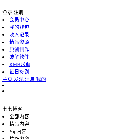
登录
注册
会员中心
我的钱包
收入记录
精品资源
原创制作
破解软件
RMB求助
每日签到
主页
发现
消息
我的
七七博客
全部内容
精品内容
Vip内容
精华内容