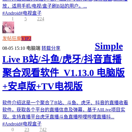
放，适用手机/电视/盒子刷B站的用户。...
#
Android
#
电视盒子
1
5
224
发帖狂魔
VIP2
Simple
08-05 15:10
电脑端
转载分享
Live B站/斗鱼/虎牙/抖音直播
聚合观看软件_V1.13.0 电脑版
+安卓版+TV电视版
软件介绍这是一个聚合了B站、斗鱼、虎牙、抖音的直播收看
软件。获取各个平台的直播信息及弹幕，基于AllLive项目实
现。支持直播平台虎牙直播斗鱼直播哔哩哔哩直播抖...
#
Android
#
电视盒子
0
23
742