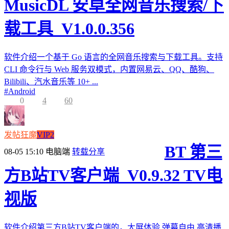
MusicDL 安卓全网音乐搜索/下
载工具_V1.0.0.356
软件介绍一个基于 Go 语言的全网音乐搜索与下载工具。支持
CLI 命令行与 Web 服务双模式，内置网易云、QQ、酷狗、
Bilibili、汽水音乐等 10+ ...
#
Android
0
4
60
发帖狂魔
VIP2
BT 第三
08-05 15:10
电脑端
转载分享
方B站TV客户端_V0.9.32 TV电
视版
软件介绍第三方B站TV客户端的，大屏体验,弹幕自由,高清播