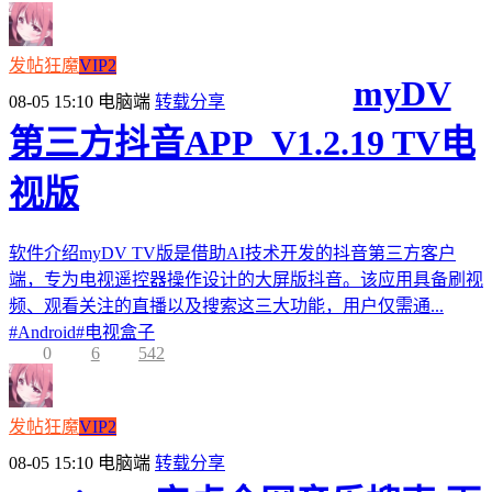
发帖狂魔
VIP2
myDV
08-05 15:10
电脑端
转载分享
第三方抖音APP_V1.2.19 TV电
视版
软件介绍myDV TV版是借助AI技术开发的抖音第三方客户
端，专为电视遥控器操作设计的大屏版抖音。该应用具备刷视
频、观看关注的直播以及搜索这三大功能，用户仅需通...
#
Android
#
电视盒子
0
6
542
发帖狂魔
VIP2
08-05 15:10
电脑端
转载分享