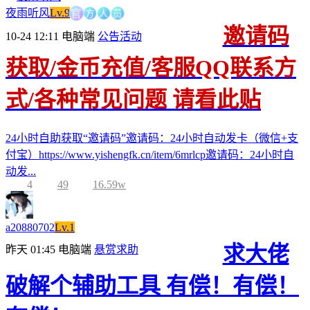
方
官
人
员
夜雨听风
Lv.9
邀请码
10-24 12:11
电脑端
公告活动
获取/金币充值/客服QQ联系方
式/各种常见问题 请看此贴
24小时自助获取“邀请码”邀请码：24小时自动发卡（微信+支
付宝）https://www.yishengfk.cn/item/6mrlcp邀请码：24小时自
动发...
4
49
16.59w
a20880702
Lv.1
求大佬
昨天 01:45
电脑端
悬赏求助
破解个辅助工具 有偿！有偿！