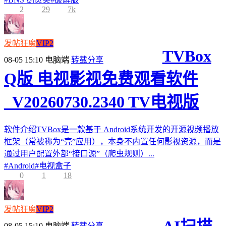
2
29
7k
发帖狂魔
VIP2
TVBox
08-05 15:10
电脑端
转载分享
Q版 电视影视免费观看软件
_V20260730.2340 TV电视版
软件介绍TVBox是一款基于 Android系统开发的开源视频播放
框架（常被称为“壳”应用），本身不内置任何影视资源，而是
通过用户配置外部“接口源”（爬虫规则）...
#
Android
#
电视盒子
0
1
18
发帖狂魔
VIP2
08-05 15:10
电脑端
转载分享