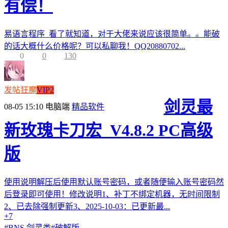
有偿！
易语言程序 看了就知道，对于大佬来说应该很简单。。能破
的话大概什么价格呢？可以私聊我！QQ20880702...
0
0
130
发帖狂魔
VIP2
剑灵最
08-05 15:10
电脑端
精品软件
新玫瑰卡刀宏_V4.8.2 PC高级
版
使用说明解压后使用默认账号密码，或者随便输入账号密码然
后登录即可使用！修改说明1、补丁不绑定机器，无时间限制
2、已去除强制更新3、2025-10-03：已更新最...
+7
#
BNS 剑灵类
#
破解版