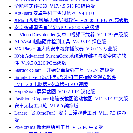
全能格式转换器_V17.4.5.648 PC绿色版
AdGuard 安卓手机广告过滤器_V4.13.0
XMind 头脑风暴/思维导图软件_V26.05.01105 PC高级版
安卓多邻国语言学习APP_V6.90.3 高级版
Lj Video Downloader 安卓LJ视频下载器_V1.1.79 高级版
AIDA64 电脑硬件检测工具_V8.35 PC绿色版
MX Player 强大的安卓视频播放器_V3.0.13 专业版
IObit Advanced SystemCare 系统清理维护与安全防护软
件_V19.5.0.226 PC高级版
Stardock Start11 开始菜单增强工具_V2.74 高级版
Simple Live B站/斗鱼/虎牙/抖音直播聚合观看软件
_V1.13.0 电脑版+安卓版+TV电视版
HyperSnap 屏幕截图_V10.2.1 PC汉化版
FastStone Capture 电脑长截图滚动截图_V11.3 PC中文版
安卓太极工具箱_V1.8.0 纯净版
Lanerc（原OmoFun）安卓日漫观看工具_V1.1.7.3 纯净
版
Pixelorama 像素画绘制工具_V1.2 PC中文版