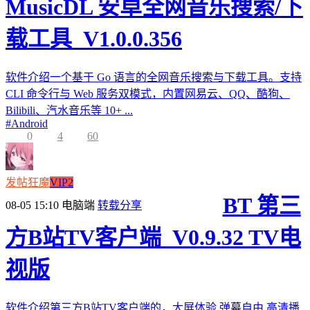
MusicDL 安卓全网音乐搜索/下
载工具_V1.0.0.356
软件介绍一个基于 Go 语言的全网音乐搜索与下载工具。支持
CLI 命令行与 Web 服务双模式，内置网易云、QQ、酷狗、
Bilibili、汽水音乐等 10+ ...
#
Android
0
4
60
发帖狂魔
VIP2
BT 第三
08-05 15:10
电脑端
转载分享
方B站TV客户端_V0.9.32 TV电
视版
软件介绍第三方B站TV客户端的，大屏体验,弹幕自由,高清播