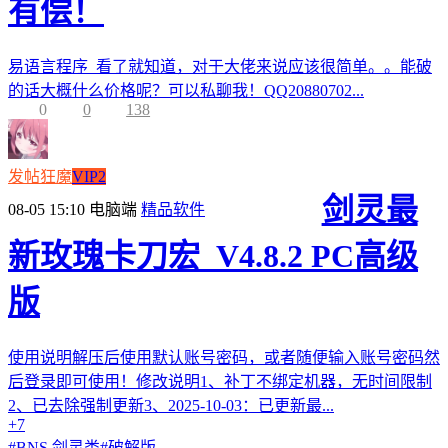
有偿！
易语言程序 看了就知道，对于大佬来说应该很简单。。能破
的话大概什么价格呢？可以私聊我！QQ20880702...
0
0
138
发帖狂魔
VIP2
剑灵最
08-05 15:10
电脑端
精品软件
新玫瑰卡刀宏_V4.8.2 PC高级
版
使用说明解压后使用默认账号密码，或者随便输入账号密码然
后登录即可使用！修改说明1、补丁不绑定机器，无时间限制
2、已去除强制更新3、2025-10-03：已更新最...
+7
#
BNS 剑灵类
#
破解版