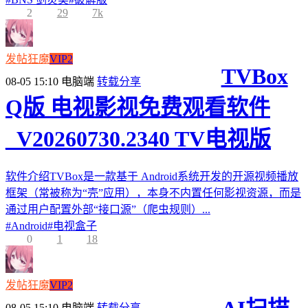
2
29
7k
发帖狂魔
VIP2
TVBox
08-05 15:10
电脑端
转载分享
Q版 电视影视免费观看软件
_V20260730.2340 TV电视版
软件介绍TVBox是一款基于 Android系统开发的开源视频播放
框架（常被称为“壳”应用），本身不内置任何影视资源，而是
通过用户配置外部“接口源”（爬虫规则）...
#
Android
#
电视盒子
0
1
18
发帖狂魔
VIP2
08-05 15:10
电脑端
转载分享