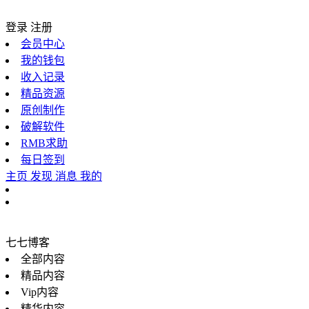
登录
注册
会员中心
我的钱包
收入记录
精品资源
原创制作
破解软件
RMB求助
每日签到
主页
发现
消息
我的
七七博客
全部内容
精品内容
Vip内容
精华内容