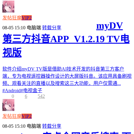
发帖狂魔
VIP2
myDV
08-05 15:10
电脑端
转载分享
第三方抖音APP_V1.2.19 TV电
视版
软件介绍myDV TV版是借助AI技术开发的抖音第三方客户
端，专为电视遥控器操作设计的大屏版抖音。该应用具备刷视
频、观看关注的直播以及搜索这三大功能，用户仅需通...
#
Android
#
电视盒子
0
6
542
发帖狂魔
VIP2
08-05 15:10
电脑端
转载分享