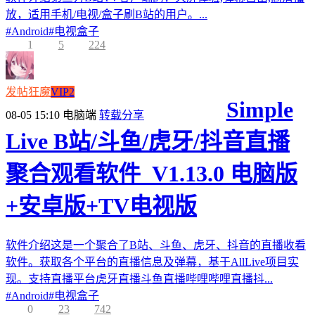
放，适用手机/电视/盒子刷B站的用户。...
#
Android
#
电视盒子
1
5
224
发帖狂魔
VIP2
Simple
08-05 15:10
电脑端
转载分享
Live B站/斗鱼/虎牙/抖音直播
聚合观看软件_V1.13.0 电脑版
+安卓版+TV电视版
软件介绍这是一个聚合了B站、斗鱼、虎牙、抖音的直播收看
软件。获取各个平台的直播信息及弹幕，基于AllLive项目实
现。支持直播平台虎牙直播斗鱼直播哔哩哔哩直播抖...
#
Android
#
电视盒子
0
23
742