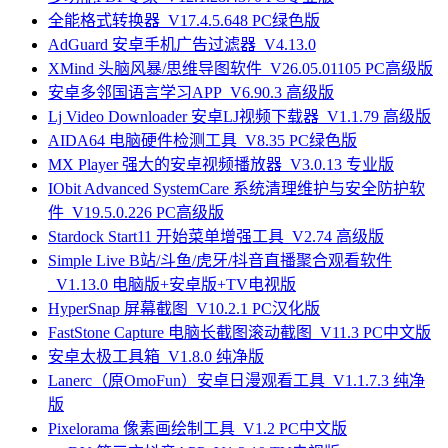
全能格式转换器_V17.4.5.648 PC绿色版
AdGuard 安卓手机广告过滤器_V4.13.0
XMind 头脑风暴/思维导图软件_V26.05.01105 PC高级版
安卓多邻国语言学习APP_V6.90.3 高级版
Lj Video Downloader 安卓LJ视频下载器_V1.1.79 高级版
AIDA64 电脑硬件检测工具_V8.35 PC绿色版
MX Player 强大的安卓视频播放器_V3.0.13 专业版
IObit Advanced SystemCare 系统清理维护与安全防护软
件_V19.5.0.226 PC高级版
Stardock Start11 开始菜单增强工具_V2.74 高级版
Simple Live B站/斗鱼/虎牙/抖音直播聚合观看软件
_V1.13.0 电脑版+安卓版+TV电视版
HyperSnap 屏幕截图_V10.2.1 PC汉化版
FastStone Capture 电脑长截图滚动截图_V11.3 PC中文版
安卓太极工具箱_V1.8.0 纯净版
Lanerc（原OmoFun）安卓日漫观看工具_V1.1.7.3 纯净
版
Pixelorama 像素画绘制工具_V1.2 PC中文版