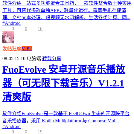
软件介绍一站式多功能聚合工具箱，一款软件整合数十种实用
工具，可替代多款单独APP，轻量化运行。覆盖手机存储清
理、文档文本处理、短视频无水印解析、生活各类计算、网...
#
Android
0
0
16
发帖狂魔
VIP2
08-05 15:10
电脑端
转载分享
FuoEvolve 安卓开源音乐播放
器（可无限下载音乐）V1.2.1
清爽版
软件介绍FuoEvolve 是一款基于 FeelUOwn 生态的开源跨平台
音乐播放器，采用 Kotlin Multiplatform 与 Compose Mul...
#
Android
0
0
19