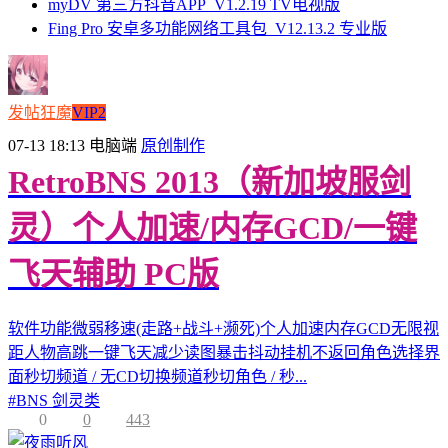
myDV 第三方抖音APP_V1.2.19 TV电视版
Fing Pro 安卓多功能网络工具包_V12.13.2 专业版
发帖狂魔
VIP2
07-13 18:13
电脑端
原创制作
RetroBNS 2013（新加坡服剑
灵）个人加速/内存GCD/一键
飞天辅助 PC版
软件功能微弱移速(走路+战斗+濒死)个人加速内存GCD无限视
距人物高跳一键飞天减少读图暴击抖动挂机不返回角色选择界
面秒切频道 / 无CD切换频道秒切角色 / 秒...
#
BNS 剑灵类
0
0
443