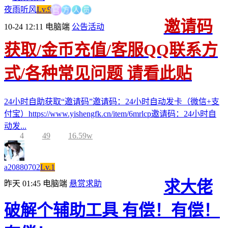
方
人
员
官
夜雨听风
Lv.9
邀请码
10-24 12:11
电脑端
公告活动
获取/金币充值/客服QQ联系方
式/各种常见问题 请看此贴
24小时自助获取“邀请码”邀请码：24小时自动发卡（微信+支
付宝）https://www.yishengfk.cn/item/6mrlcp邀请码：24小时自
动发...
4
49
16.59w
a20880702
Lv.1
求大佬
昨天 01:45
电脑端
悬赏求助
破解个辅助工具 有偿！有偿！