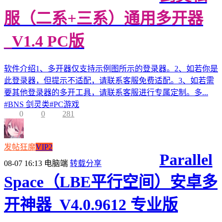
服（二系+三系）通用多开器
_V1.4 PC版
软件介绍1、多开器仅支持示例图所示的登录器。2、如若你是
此登录器，但提示不适配，请联系客服免费适配。3、如若需
要其他登录器的多开工具，请联系客服进行专属定制。多...
#
BNS 剑灵类
#
PC游戏
0
0
281
发帖狂魔
VIP2
Parallel
08-07 16:13
电脑端
转载分享
Space（LBE平行空间）安卓多
开神器_V4.0.9612 专业版