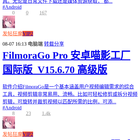
具。无论是日常文件下载还是媒体资源获取， 都...
#
Android
0
0
167
发帖狂魔
VIP2
08-07 16:13
电脑端
转载分享
FilmoraGo Pro 安卓喵影工厂
国际版_V15.6.70 高级版
软件介绍FilmoraGo是一个基本涵盖用户视频编辑需求的综合
工具，视频剪辑非常易用、流畅。比如可轻松修剪或拆分视频
剪辑，可旋转并裁剪视频以匹配所需的比例，可添...
#
Android
8
23
1.4k
发帖狂魔
VIP2