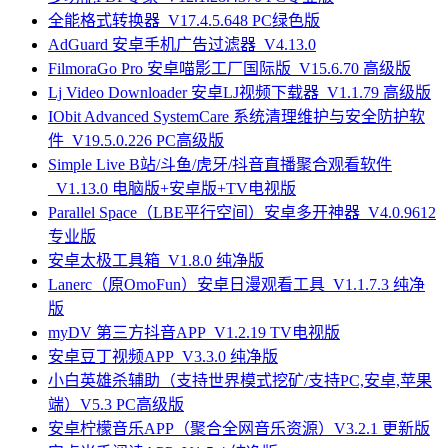
全能格式转换器_V17.4.5.648 PC绿色版
AdGuard 安卓手机广告过滤器_V4.13.0
FilmoraGo Pro 安卓喵影工厂国际版_V15.6.70 高级版
Lj Video Downloader 安卓LJ视频下载器_V1.1.79 高级版
IObit Advanced SystemCare 系统清理维护与安全防护软
件_V19.5.0.226 PC高级版
Simple Live B站/斗鱼/虎牙/抖音直播聚合观看软件
_V1.13.0 电脑版+安卓版+TV电视版
Parallel Space（LBE平行空间）安卓多开神器_V4.0.9612
专业版
安卓太极工具箱_V1.8.0 纯净版
Lanerc（原OmoFun）安卓日漫观看工具_V1.1.7.3 纯净
版
myDV 第三方抖音APP_V1.2.19 TV电视版
安卓豆丁视频APP_V3.3.0 纯净版
小白英雄杀辅助（支持世界模式挖矿/支持PC,安卓,苹果
端）V5.3 PC高级版
安卓柠檬音乐APP（聚合全网音乐资源）V3.2.1 更新版