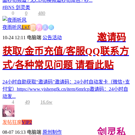
面秒切频道 / 无CD切换频道秒切角色 / 秒...
#
BNS 剑灵类
0
0
480
员
人
夜雨听风
Lv.9
方
官
邀请码
10-24 12:11
电脑端
公告活动
获取/金币充值/客服QQ联系方
式/各种常见问题 请看此贴
24小时自助获取“邀请码”邀请码：24小时自动发卡（微信+支
付宝）https://www.yishengfk.cn/item/6mrlcp邀请码：24小时自
动发...
4
49
16.6w
发帖狂魔
VIP2
剑灵私
08-07 16:13
电脑端
原创制作