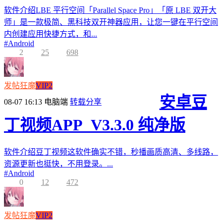
软件介绍LBE 平行空间「Parallel Space Pro」「原 LBE 双开大
师」是一款极简、黑科技双开神器应用，让您一键在平行空间
内创建应用快捷方式，和...
#
Android
2
25
698
发帖狂魔
VIP2
安卓豆
08-07 16:13
电脑端
转载分享
丁视频APP_V3.3.0 纯净版
软件介绍豆丁视频这软件确实不错，秒播画质高清、多线路，
资源更新也挺快，不用登录。...
#
Android
0
12
472
发帖狂魔
VIP2