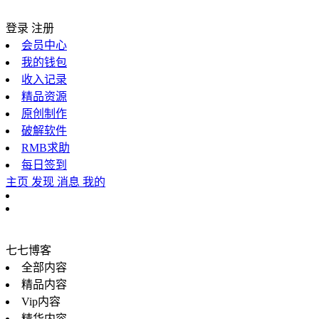
登录
注册
会员中心
我的钱包
收入记录
精品资源
原创制作
破解软件
RMB求助
每日签到
主页
发现
消息
我的
七七博客
全部内容
精品内容
Vip内容
精华内容