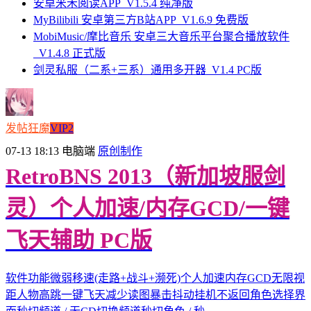
安卓米禾阅读APP_V1.5.4 纯净版
MyBilibili 安卓第三方B站APP_V1.6.9 免费版
MobiMusic/摩比音乐 安卓三大音乐平台聚合播放软件
_V1.4.8 正式版
剑灵私服（二系+三系）通用多开器_V1.4 PC版
发帖狂魔
VIP2
07-13 18:13
电脑端
原创制作
RetroBNS 2013（新加坡服剑
灵）个人加速/内存GCD/一键
飞天辅助 PC版
软件功能微弱移速(走路+战斗+濒死)个人加速内存GCD无限视
距人物高跳一键飞天减少读图暴击抖动挂机不返回角色选择界