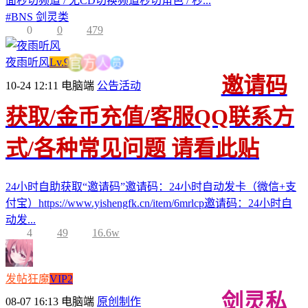
面秒切频道 / 无CD切换频道秒切角色 / 秒...
#
BNS 剑灵类
0
0
479
员
人
夜雨听风
Lv.9
方
官
邀请码
10-24 12:11
电脑端
公告活动
获取/金币充值/客服QQ联系方
式/各种常见问题 请看此贴
24小时自助获取“邀请码”邀请码：24小时自动发卡（微信+支
付宝）https://www.yishengfk.cn/item/6mrlcp邀请码：24小时自
动发...
4
49
16.6w
发帖狂魔
VIP2
剑灵私
08-07 16:13
电脑端
原创制作