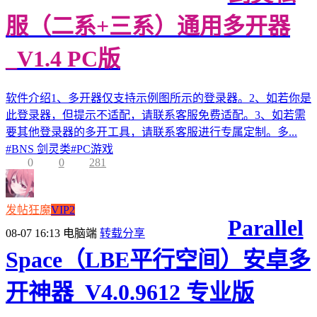
服（二系+三系）通用多开器
_V1.4 PC版
软件介绍1、多开器仅支持示例图所示的登录器。2、如若你是
此登录器，但提示不适配，请联系客服免费适配。3、如若需
要其他登录器的多开工具，请联系客服进行专属定制。多...
#
BNS 剑灵类
#
PC游戏
0
0
281
发帖狂魔
VIP2
Parallel
08-07 16:13
电脑端
转载分享
Space（LBE平行空间）安卓多
开神器_V4.0.9612 专业版