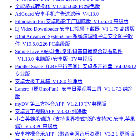
全能格式转换器_V17.4.5.648 PC绿色版
AdGuard 安卓手机广告过滤器_V4.13.0
FilmoraGo Pro 安卓喵影工厂国际版_V15.6.70 高级版
Lj Video Downloader 安卓LJ视频下载器_V1.1.79 高级版
IObit Advanced SystemCare 系统清理维护与安全防护软
件_V19.5.0.226 PC高级版
Simple Live B站/斗鱼/虎牙/抖音直播聚合观看软件
_V1.13.0 电脑版+安卓版+TV电视版
Parallel Space（LBE平行空间）安卓多开神器_V4.0.9612
专业版
安卓太极工具箱_V1.8.0 纯净版
Lanerc（原OmoFun）安卓日漫观看工具_V1.1.7.3 纯净
版
myDV 第三方抖音APP_V1.2.19 TV电视版
安卓豆丁视频APP_V3.3.0 纯净版
小白英雄杀辅助（支持世界模式挖矿/支持PC,安卓,苹果
端）V5.3 PC高级版
安卓柠檬音乐APP（聚合全网音乐资源）V3.2.1 更新版