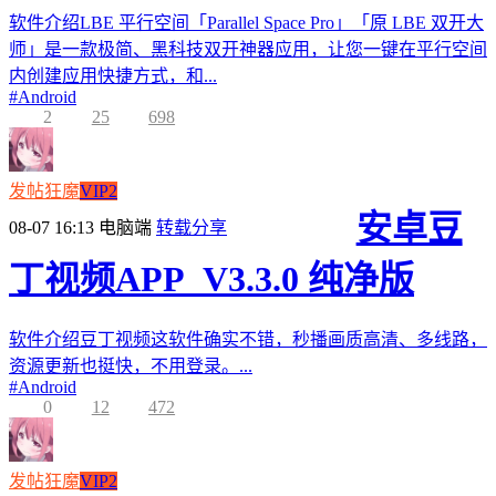
软件介绍LBE 平行空间「Parallel Space Pro」「原 LBE 双开大
师」是一款极简、黑科技双开神器应用，让您一键在平行空间
内创建应用快捷方式，和...
#
Android
2
25
698
发帖狂魔
VIP2
安卓豆
08-07 16:13
电脑端
转载分享
丁视频APP_V3.3.0 纯净版
软件介绍豆丁视频这软件确实不错，秒播画质高清、多线路，
资源更新也挺快，不用登录。...
#
Android
0
12
472
发帖狂魔
VIP2