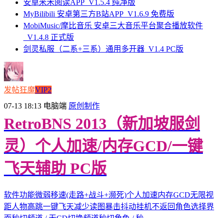
安卓米禾阅读APP_V1.5.4 纯净版
MyBilibili 安卓第三方B站APP_V1.6.9 免费版
MobiMusic/摩比音乐 安卓三大音乐平台聚合播放软件
_V1.4.8 正式版
剑灵私服（二系+三系）通用多开器_V1.4 PC版
发帖狂魔
VIP2
07-13 18:13
电脑端
原创制作
RetroBNS 2013（新加坡服剑
灵）个人加速/内存GCD/一键
飞天辅助 PC版
软件功能微弱移速(走路+战斗+濒死)个人加速内存GCD无限视
距人物高跳一键飞天减少读图暴击抖动挂机不返回角色选择界