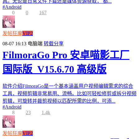
具。无论是日常文件下载还是媒体资源获取， 都...
#
Android
0
0
167
发帖狂魔
VIP2
08-07 16:13
电脑端
转载分享
FilmoraGo Pro 安卓喵影工厂
国际版_V15.6.70 高级版
软件介绍FilmoraGo是一个基本涵盖用户视频编辑需求的综合
工具，视频剪辑非常易用、流畅。比如可轻松修剪或拆分视频
剪辑，可旋转并裁剪视频以匹配所需的比例，可添...
#
Android
8
23
1.4k
发帖狂魔
VIP2