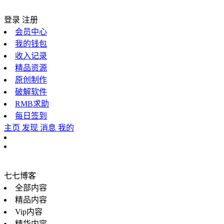
登录
注册
会员中心
我的钱包
收入记录
精品资源
原创制作
破解软件
RMB求助
每日签到
主页
发现
消息
我的
七七博客
全部内容
精品内容
Vip内容
精华内容