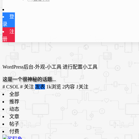
登
录
注
册
WordPress后台-外观-小工具 进行配置小工具
这是一个很神秘的话题...
# CSOL #
关注
发表
1k浏览
2内容
1
关注
全部
推荐
动态
文章
帖子
付费