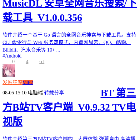
MusicDL 安卓全网音乐搜索/下
载工具_V1.0.0.356
软件介绍一个基于 Go 语言的全网音乐搜索与下载工具。支持
CLI 命令行与 Web 服务双模式，内置网易云、QQ、酷狗、
Bilibili、汽水音乐等 10+ ...
#
Android
0
4
61
发帖狂魔
VIP2
BT 第三
08-05 15:10
电脑端
转载分享
方B站TV客户端_V0.9.32 TV电
视版
软件介绍第三方B站TV客户端的，大屏体验,弹幕自由,高清播