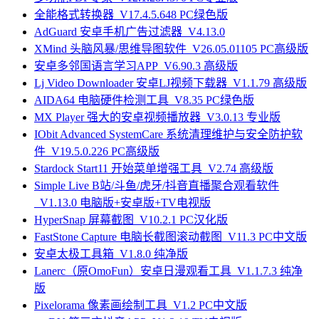
全能格式转换器_V17.4.5.648 PC绿色版
AdGuard 安卓手机广告过滤器_V4.13.0
XMind 头脑风暴/思维导图软件_V26.05.01105 PC高级版
安卓多邻国语言学习APP_V6.90.3 高级版
Lj Video Downloader 安卓LJ视频下载器_V1.1.79 高级版
AIDA64 电脑硬件检测工具_V8.35 PC绿色版
MX Player 强大的安卓视频播放器_V3.0.13 专业版
IObit Advanced SystemCare 系统清理维护与安全防护软
件_V19.5.0.226 PC高级版
Stardock Start11 开始菜单增强工具_V2.74 高级版
Simple Live B站/斗鱼/虎牙/抖音直播聚合观看软件
_V1.13.0 电脑版+安卓版+TV电视版
HyperSnap 屏幕截图_V10.2.1 PC汉化版
FastStone Capture 电脑长截图滚动截图_V11.3 PC中文版
安卓太极工具箱_V1.8.0 纯净版
Lanerc（原OmoFun）安卓日漫观看工具_V1.1.7.3 纯净
版
Pixelorama 像素画绘制工具_V1.2 PC中文版