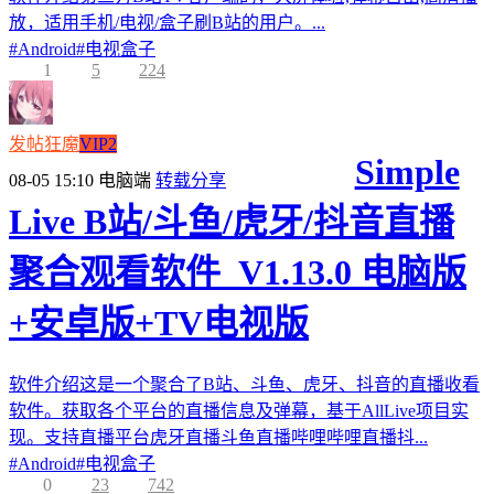
放，适用手机/电视/盒子刷B站的用户。...
#
Android
#
电视盒子
1
5
224
发帖狂魔
VIP2
Simple
08-05 15:10
电脑端
转载分享
Live B站/斗鱼/虎牙/抖音直播
聚合观看软件_V1.13.0 电脑版
+安卓版+TV电视版
软件介绍这是一个聚合了B站、斗鱼、虎牙、抖音的直播收看
软件。获取各个平台的直播信息及弹幕，基于AllLive项目实
现。支持直播平台虎牙直播斗鱼直播哔哩哔哩直播抖...
#
Android
#
电视盒子
0
23
742