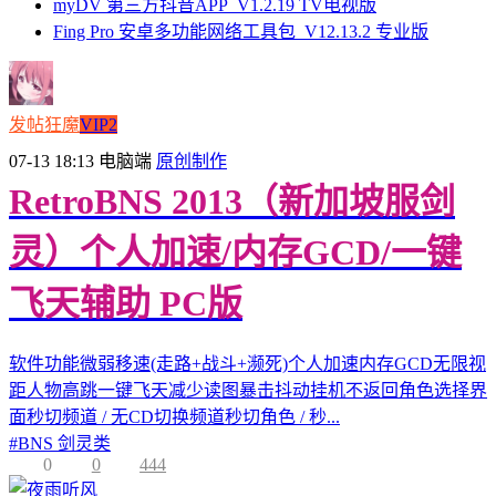
myDV 第三方抖音APP_V1.2.19 TV电视版
Fing Pro 安卓多功能网络工具包_V12.13.2 专业版
发帖狂魔
VIP2
07-13 18:13
电脑端
原创制作
RetroBNS 2013（新加坡服剑
灵）个人加速/内存GCD/一键
飞天辅助 PC版
软件功能微弱移速(走路+战斗+濒死)个人加速内存GCD无限视
距人物高跳一键飞天减少读图暴击抖动挂机不返回角色选择界
面秒切频道 / 无CD切换频道秒切角色 / 秒...
#
BNS 剑灵类
0
0
444