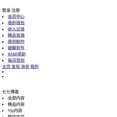
登录
注册
会员中心
我的钱包
收入记录
精品资源
原创制作
破解软件
RMB求助
每日签到
主页
发现
消息
我的
七七博客
全部内容
精品内容
Vip内容
精华内容