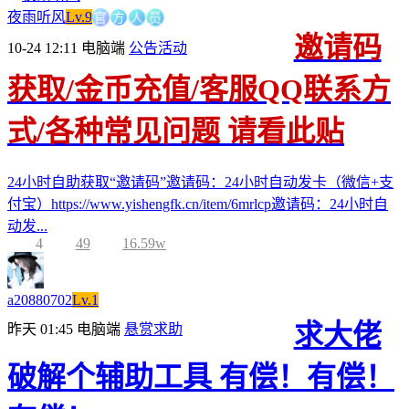
官
方
人
夜雨听风
Lv.9
员
邀请码
10-24 12:11
电脑端
公告活动
获取/金币充值/客服QQ联系方
式/各种常见问题 请看此贴
24小时自助获取“邀请码”邀请码：24小时自动发卡（微信+支
付宝）https://www.yishengfk.cn/item/6mrlcp邀请码：24小时自
动发...
4
49
16.59w
a20880702
Lv.1
求大佬
昨天 01:45
电脑端
悬赏求助
破解个辅助工具 有偿！有偿！