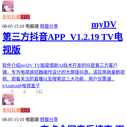
发帖狂魔
VIP2
myDV
08-05 15:10
电脑端
转载分享
第三方抖音APP_V1.2.19 TV电
视版
软件介绍myDV TV版是借助AI技术开发的抖音第三方客户
端，专为电视遥控器操作设计的大屏版抖音。该应用具备刷视
频、观看关注的直播以及搜索这三大功能，用户仅需通...
#
Android
#
电视盒子
0
6
542
发帖狂魔
VIP2
08-05 15:10
电脑端
转载分享