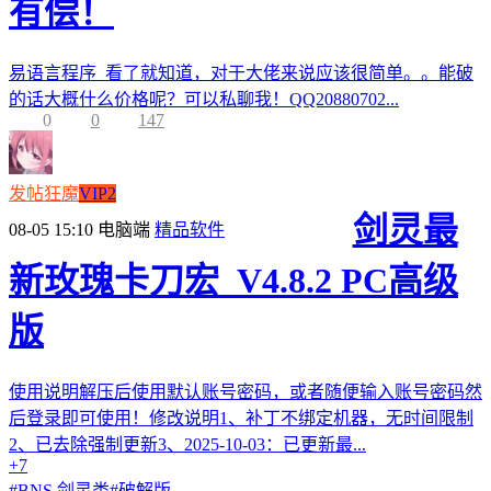
有偿！
易语言程序 看了就知道，对于大佬来说应该很简单。。能破
的话大概什么价格呢？可以私聊我！QQ20880702...
0
0
147
发帖狂魔
VIP2
剑灵最
08-05 15:10
电脑端
精品软件
新玫瑰卡刀宏_V4.8.2 PC高级
版
使用说明解压后使用默认账号密码，或者随便输入账号密码然
后登录即可使用！修改说明1、补丁不绑定机器，无时间限制
2、已去除强制更新3、2025-10-03：已更新最...
+7
#
BNS 剑灵类
#
破解版