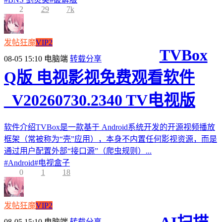
2
29
7k
发帖狂魔
VIP2
TVBox
08-05 15:10
电脑端
转载分享
Q版 电视影视免费观看软件
_V20260730.2340 TV电视版
软件介绍TVBox是一款基于 Android系统开发的开源视频播放
框架（常被称为“壳”应用），本身不内置任何影视资源，而是
通过用户配置外部“接口源”（爬虫规则）...
#
Android
#
电视盒子
0
1
18
发帖狂魔
VIP2
08-05 15:10
电脑端
转载分享