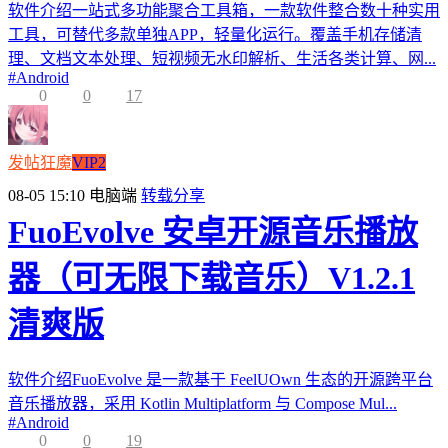
软件介绍一站式多功能聚合工具箱，一款软件整合数十种实用
工具，可替代多款单独APP，轻量化运行。覆盖手机存储清
理、文档文本处理、短视频无水印解析、生活各类计算、网...
#
Android
0
0
17
发帖狂魔
VIP2
08-05 15:10
电脑端
转载分享
FuoEvolve 安卓开源音乐播放
器（可无限下载音乐）V1.2.1
清爽版
软件介绍FuoEvolve 是一款基于 FeelUOwn 生态的开源跨平台
音乐播放器，采用 Kotlin Multiplatform 与 Compose Mul...
#
Android
0
0
19