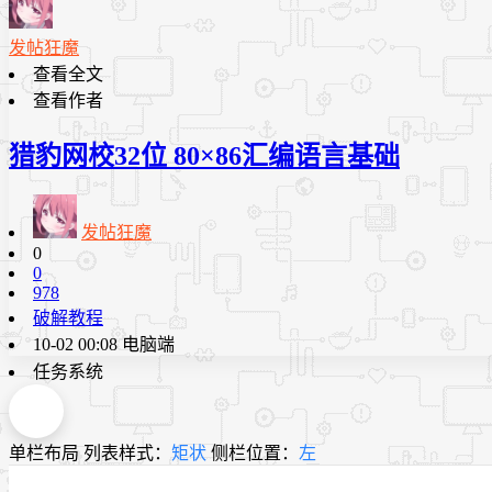
发帖狂魔
查看全文
查看作者
猎豹网校32位 80×86汇编语言基础
发帖狂魔
0
0
978
破解教程
10-02 00:08
电脑端
任务系统
单栏布局
列表样式：
矩状
侧栏位置：
左