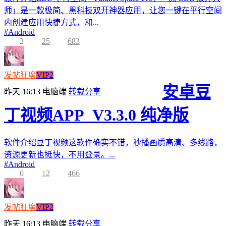
师」是一款极简、黑科技双开神器应用，让您一键在平行空间
内创建应用快捷方式，和...
#
Android
2
25
683
发帖狂魔
VIP2
安卓豆
昨天 16:13
电脑端
转载分享
丁视频APP_V3.3.0 纯净版
软件介绍豆丁视频这软件确实不错，秒播画质高清、多线路，
资源更新也挺快，不用登录。...
#
Android
0
12
466
发帖狂魔
VIP2
昨天 16:13
电脑端
转载分享