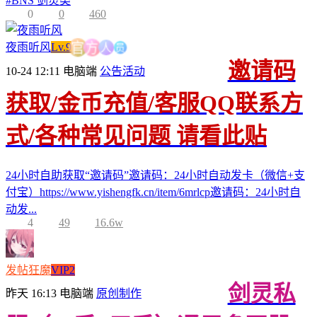
#
BNS 剑灵类
0
0
460
员
人
夜雨听风
Lv.9
方
官
邀请码
10-24 12:11
电脑端
公告活动
获取/金币充值/客服QQ联系方
式/各种常见问题 请看此贴
24小时自助获取“邀请码”邀请码：24小时自动发卡（微信+支
付宝）https://www.yishengfk.cn/item/6mrlcp邀请码：24小时自
动发...
4
49
16.6w
发帖狂魔
VIP2
剑灵私
昨天 16:13
电脑端
原创制作