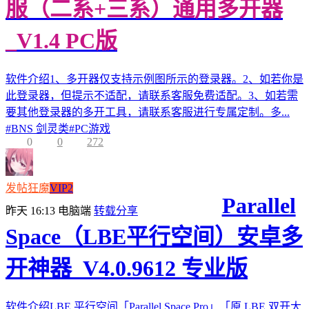
服（二系+三系）通用多开器
_V1.4 PC版
软件介绍1、多开器仅支持示例图所示的登录器。2、如若你是
此登录器，但提示不适配，请联系客服免费适配。3、如若需
要其他登录器的多开工具，请联系客服进行专属定制。多...
#
BNS 剑灵类
#
PC游戏
0
0
272
发帖狂魔
VIP2
Parallel
昨天 16:13
电脑端
转载分享
Space（LBE平行空间）安卓多
开神器_V4.0.9612 专业版
软件介绍LBE 平行空间「Parallel Space Pro」「原 LBE 双开大