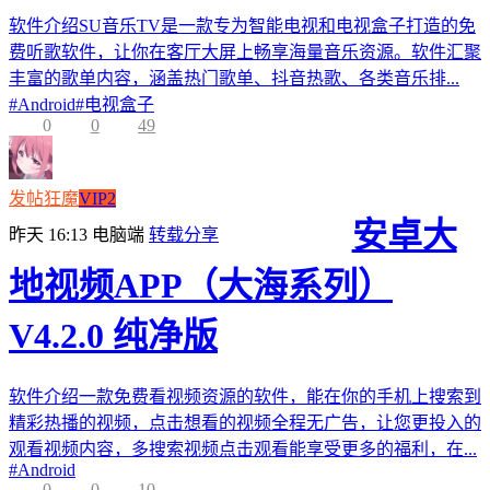
软件介绍SU音乐TV是一款专为智能电视和电视盒子打造的免
费听歌软件，让你在客厅大屏上畅享海量音乐资源。软件汇聚
丰富的歌单内容，涵盖热门歌单、抖音热歌、各类音乐排...
#
Android
#
电视盒子
0
0
49
发帖狂魔
VIP2
安卓大
昨天 16:13
电脑端
转载分享
地视频APP（大海系列）
V4.2.0 纯净版
软件介绍一款免费看视频资源的软件，能在你的手机上搜索到
精彩热播的视频，点击想看的视频全程无广告，让您更投入的
观看视频内容，多搜索视频点击观看能享受更多的福利，在...
#
Android
0
0
10