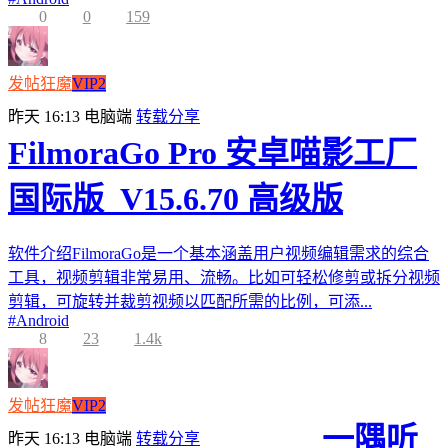
0
0
159
发帖狂魔
VIP2
昨天 16:13
电脑端
转载分享
FilmoraGo Pro 安卓喵影工厂
国际版_V15.6.70 高级版
软件介绍FilmoraGo是一个基本涵盖用户视频编辑需求的综合
工具，视频剪辑非常易用、流畅。比如可轻松修剪或拆分视频
剪辑，可旋转并裁剪视频以匹配所需的比例，可添...
#
Android
8
23
1.4k
发帖狂魔
VIP2
一隅听
昨天 16:13
电脑端
转载分享