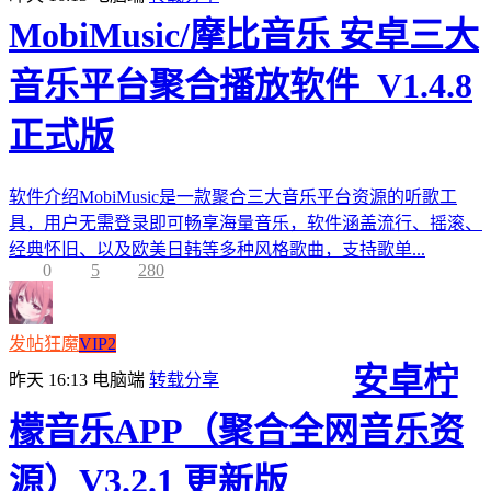
MobiMusic/摩比音乐 安卓三大
音乐平台聚合播放软件_V1.4.8
正式版
软件介绍MobiMusic是一款聚合三大音乐平台资源的听歌工
具，用户无需登录即可畅享海量音乐，软件涵盖流行、摇滚、
经典怀旧、以及欧美日韩等多种风格歌曲，支持歌单...
0
5
280
发帖狂魔
VIP2
安卓柠
昨天 16:13
电脑端
转载分享
檬音乐APP（聚合全网音乐资
源）V3.2.1 更新版