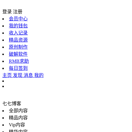
登录
注册
会员中心
我的钱包
收入记录
精品资源
原创制作
破解软件
RMB求助
每日签到
主页
发现
消息
我的
七七博客
全部内容
精品内容
Vip内容
精华内容