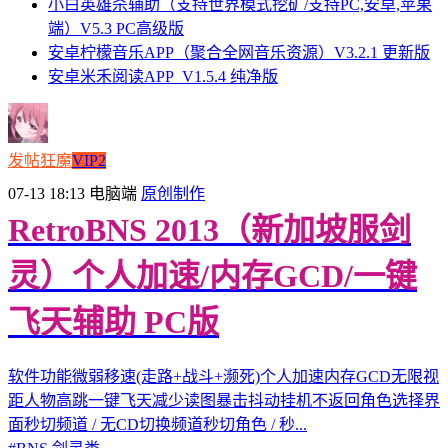
小白英雄杀辅助（支持世界模式挖矿/支持PC,安卓,苹果
端）V5.3 PC高级版
安卓柠檬音乐APP（聚合全网音乐资源）V3.2.1 更新版
安卓米禾阅读APP_V1.5.4 纯净版
发帖狂魔
VIP2
07-13 18:13
电脑端
原创制作
RetroBNS 2013（新加坡服剑
灵）个人加速/内存GCD/一键
飞天辅助 PC版
软件功能微弱移速(走路+战斗+濒死)个人加速内存GCD无限视
距人物高跳一键飞天减少读图暴击抖动挂机不返回角色选择界
面秒切频道 / 无CD切换频道秒切角色 / 秒...