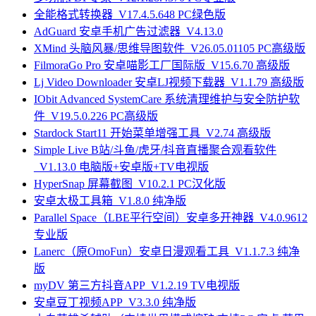
全能格式转换器_V17.4.5.648 PC绿色版
AdGuard 安卓手机广告过滤器_V4.13.0
XMind 头脑风暴/思维导图软件_V26.05.01105 PC高级版
FilmoraGo Pro 安卓喵影工厂国际版_V15.6.70 高级版
Lj Video Downloader 安卓LJ视频下载器_V1.1.79 高级版
IObit Advanced SystemCare 系统清理维护与安全防护软
件_V19.5.0.226 PC高级版
Stardock Start11 开始菜单增强工具_V2.74 高级版
Simple Live B站/斗鱼/虎牙/抖音直播聚合观看软件
_V1.13.0 电脑版+安卓版+TV电视版
HyperSnap 屏幕截图_V10.2.1 PC汉化版
安卓太极工具箱_V1.8.0 纯净版
Parallel Space（LBE平行空间）安卓多开神器_V4.0.9612
专业版
Lanerc（原OmoFun）安卓日漫观看工具_V1.1.7.3 纯净
版
myDV 第三方抖音APP_V1.2.19 TV电视版
安卓豆丁视频APP_V3.3.0 纯净版