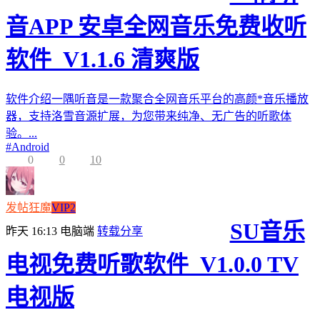
音APP 安卓全网音乐免费收听
软件_V1.1.6 清爽版
软件介绍一隅听音是一款聚合全网音乐平台的高颜*音乐播放
器，支持洛雪音源扩展，为您带来纯净、无广告的听歌体
验。...
#
Android
0
0
10
发帖狂魔
VIP2
SU音乐
昨天 16:13
电脑端
转载分享
电视免费听歌软件_V1.0.0 TV
电视版