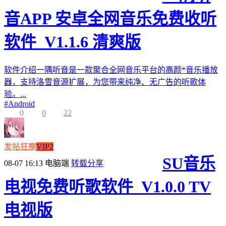
音APP 安卓全网音乐免费收听
软件_V1.1.6 清爽版
软件介绍一隅听音是一款聚合全网音乐平台的高颜*音乐播放
器，支持洛雪音源扩展，为您带来纯净、无广告的听歌体
验。...
#
Android
0
0
22
发帖狂魔
VIP2
SU音乐
08-07 16:13
电脑端
转载分享
电视免费听歌软件_V1.0.0 TV
电视版