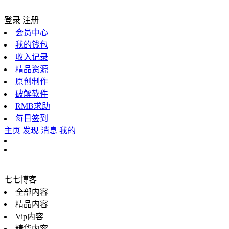
登录
注册
会员中心
我的钱包
收入记录
精品资源
原创制作
破解软件
RMB求助
每日签到
主页
发现
消息
我的
七七博客
全部内容
精品内容
Vip内容
精华内容