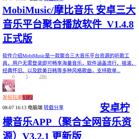
MobiMusic/摩比音乐 安卓三大
音乐平台聚合播放软件_V1.4.8
正式版
软件介绍MobiMusic是一款聚合三大音乐平台资源的听歌工
具，用户无需登录即可畅享海量音乐，软件涵盖流行、摇滚、
经典怀旧、以及欧美日韩等多种风格歌曲，支持歌单...
0
5
286
发帖狂魔
VIP2
安卓柠
08-07 16:13
电脑端
转载分享
檬音乐APP（聚合全网音乐资
源）V3.2.1 更新版