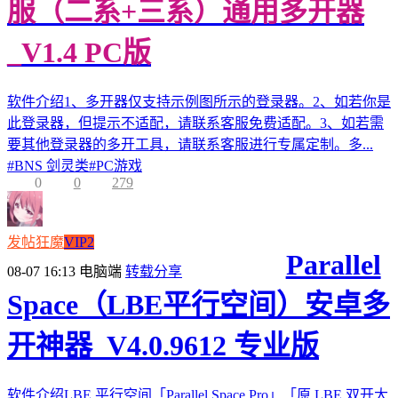
服（二系+三系）通用多开器
_V1.4 PC版
软件介绍1、多开器仅支持示例图所示的登录器。2、如若你是
此登录器，但提示不适配，请联系客服免费适配。3、如若需
要其他登录器的多开工具，请联系客服进行专属定制。多...
#
BNS 剑灵类
#
PC游戏
0
0
279
发帖狂魔
VIP2
Parallel
08-07 16:13
电脑端
转载分享
Space（LBE平行空间）安卓多
开神器_V4.0.9612 专业版
软件介绍LBE 平行空间「Parallel Space Pro」「原 LBE 双开大