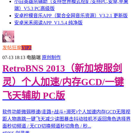
小白英雄杀辅助（支持世界模式挖矿/支持PC,安卓,苹果
端）V5.3 PC高级版
安卓柠檬音乐APP（聚合全网音乐资源）V3.2.1 更新版
安卓米禾阅读APP_V1.5.4 纯净版
发帖狂魔
VIP2
07-13 18:13
电脑端
原创制作
RetroBNS 2013（新加坡服剑
灵）个人加速/内存GCD/一键
飞天辅助 PC版
软件功能微弱移速(走路+战斗+濒死)个人加速内存GCD无限视
距人物高跳一键飞天减少读图暴击抖动挂机不返回角色选择界
面秒切频道 / 无CD切换频道秒切角色 / 秒...