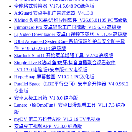
全能格式转换器_V17.4.5.648 PC绿色版
AdGuard 安卓手机广告过滤器_V4.13.0
XMind 头脑风暴/思维导图软件_V26.05.01105 PC高级版
FilmoraGo Pro 安卓喵影工厂国际版_V15.6.70 高级版
Lj Video Downloader 安卓LJ视频下载器_V1.1.79 高级版
IObit Advanced SystemCare 系统清理维护与安全防护软
件_V19.5.0.226 PC高级版
Stardock Start11 开始菜单增强工具_V2.74 高级版
Simple Live B站/斗鱼/虎牙/抖音直播聚合观看软件
_V1.13.0 电脑版+安卓版+TV电视版
HyperSnap 屏幕截图_V10.2.1 PC汉化版
Parallel Space（LBE平行空间）安卓多开神器_V4.0.9612
专业版
安卓太极工具箱_V1.8.0 纯净版
Lanerc（原OmoFun）安卓日漫观看工具_V1.1.7.3 纯净
版
myDV 第三方抖音APP_V1.2.19 TV电视版
安卓豆丁视频APP_V3.3.0 纯净版