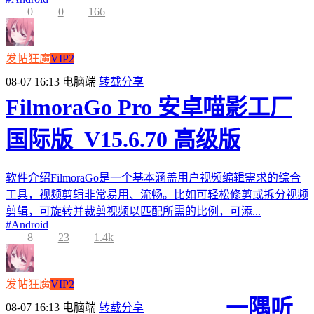
0
0
166
发帖狂魔
VIP2
08-07 16:13
电脑端
转载分享
FilmoraGo Pro 安卓喵影工厂
国际版_V15.6.70 高级版
软件介绍FilmoraGo是一个基本涵盖用户视频编辑需求的综合
工具，视频剪辑非常易用、流畅。比如可轻松修剪或拆分视频
剪辑，可旋转并裁剪视频以匹配所需的比例，可添...
#
Android
8
23
1.4k
发帖狂魔
VIP2
一隅听
08-07 16:13
电脑端
转载分享