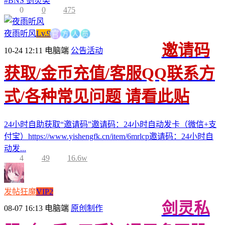
#
BNS 剑灵类
0
0
475
方
人
官
员
夜雨听风
Lv.9
邀请码
10-24 12:11
电脑端
公告活动
获取/金币充值/客服QQ联系方
式/各种常见问题 请看此贴
24小时自助获取“邀请码”邀请码：24小时自动发卡（微信+支
付宝）https://www.yishengfk.cn/item/6mrlcp邀请码：24小时自
动发...
4
49
16.6w
发帖狂魔
VIP2
剑灵私
08-07 16:13
电脑端
原创制作