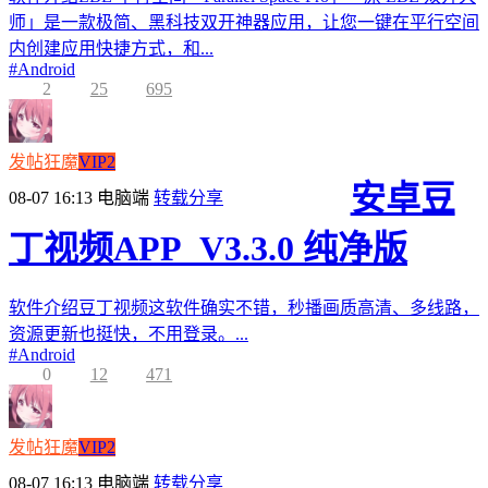
师」是一款极简、黑科技双开神器应用，让您一键在平行空间
内创建应用快捷方式，和...
#
Android
2
25
695
发帖狂魔
VIP2
安卓豆
08-07 16:13
电脑端
转载分享
丁视频APP_V3.3.0 纯净版
软件介绍豆丁视频这软件确实不错，秒播画质高清、多线路，
资源更新也挺快，不用登录。...
#
Android
0
12
471
发帖狂魔
VIP2
08-07 16:13
电脑端
转载分享