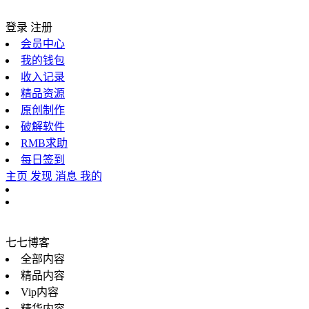
登录
注册
会员中心
我的钱包
收入记录
精品资源
原创制作
破解软件
RMB求助
每日签到
主页
发现
消息
我的
七七博客
全部内容
精品内容
Vip内容
精华内容