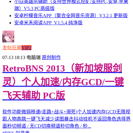
小白英雄杀辅助（支持世界模式挖矿/支持PC,安卓,苹果
端）V5.3 PC高级版
安卓柠檬音乐APP（聚合全网音乐资源）V3.2.1 更新版
安卓米禾阅读APP_V1.5.4 纯净版
发帖狂魔
VIP2
07-13 18:13
电脑端
原创制作
RetroBNS 2013（新加坡服剑
灵）个人加速/内存GCD/一键
飞天辅助 PC版
软件功能微弱移速(走路+战斗+濒死)个人加速内存GCD无限视
距人物高跳一键飞天减少读图暴击抖动挂机不返回角色选择界
面秒切频道 / 无CD切换频道秒切角色 / 秒...