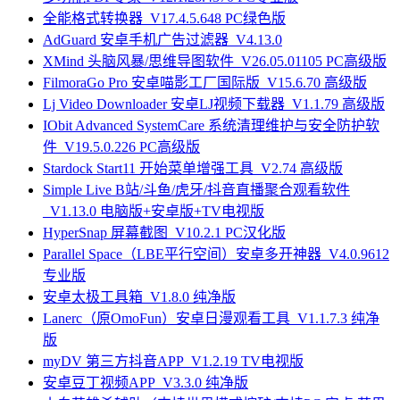
全能格式转换器_V17.4.5.648 PC绿色版
AdGuard 安卓手机广告过滤器_V4.13.0
XMind 头脑风暴/思维导图软件_V26.05.01105 PC高级版
FilmoraGo Pro 安卓喵影工厂国际版_V15.6.70 高级版
Lj Video Downloader 安卓LJ视频下载器_V1.1.79 高级版
IObit Advanced SystemCare 系统清理维护与安全防护软
件_V19.5.0.226 PC高级版
Stardock Start11 开始菜单增强工具_V2.74 高级版
Simple Live B站/斗鱼/虎牙/抖音直播聚合观看软件
_V1.13.0 电脑版+安卓版+TV电视版
HyperSnap 屏幕截图_V10.2.1 PC汉化版
Parallel Space（LBE平行空间）安卓多开神器_V4.0.9612
专业版
安卓太极工具箱_V1.8.0 纯净版
Lanerc（原OmoFun）安卓日漫观看工具_V1.1.7.3 纯净
版
myDV 第三方抖音APP_V1.2.19 TV电视版
安卓豆丁视频APP_V3.3.0 纯净版