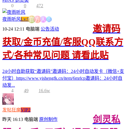
#
BNS 剑灵类
0
0
472
员
人
夜雨听风
Lv.9
方
官
邀请码
10-24 12:11
电脑端
公告活动
获取/金币充值/客服QQ联系方
式/各种常见问题 请看此贴
24小时自助获取“邀请码”邀请码：24小时自动发卡（微信+支
付宝）https://www.yishengfk.cn/item/6mrlcp邀请码：24小时自
动发...
4
49
16.6w
发帖狂魔
VIP2
剑灵私
昨天 16:13
电脑端
原创制作