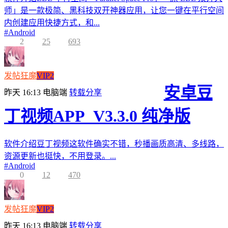
师」是一款极简、黑科技双开神器应用，让您一键在平行空间
内创建应用快捷方式，和...
#
Android
2
25
693
发帖狂魔
VIP2
安卓豆
昨天 16:13
电脑端
转载分享
丁视频APP_V3.3.0 纯净版
软件介绍豆丁视频这软件确实不错，秒播画质高清、多线路，
资源更新也挺快，不用登录。...
#
Android
0
12
470
发帖狂魔
VIP2
昨天 16:13
电脑端
转载分享