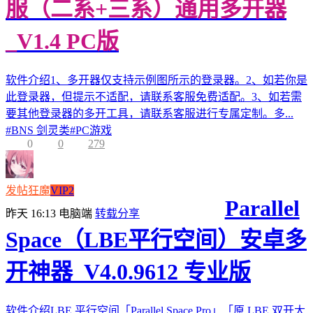
服（二系+三系）通用多开器
_V1.4 PC版
软件介绍1、多开器仅支持示例图所示的登录器。2、如若你是
此登录器，但提示不适配，请联系客服免费适配。3、如若需
要其他登录器的多开工具，请联系客服进行专属定制。多...
#
BNS 剑灵类
#
PC游戏
0
0
279
发帖狂魔
VIP2
Parallel
昨天 16:13
电脑端
转载分享
Space（LBE平行空间）安卓多
开神器_V4.0.9612 专业版
软件介绍LBE 平行空间「Parallel Space Pro」「原 LBE 双开大