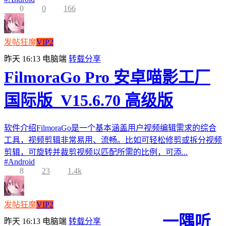
0
0
166
发帖狂魔
VIP2
昨天 16:13
电脑端
转载分享
FilmoraGo Pro 安卓喵影工厂
国际版_V15.6.70 高级版
软件介绍FilmoraGo是一个基本涵盖用户视频编辑需求的综合
工具，视频剪辑非常易用、流畅。比如可轻松修剪或拆分视频
剪辑，可旋转并裁剪视频以匹配所需的比例，可添...
#
Android
8
23
1.4k
发帖狂魔
VIP2
一隅听
昨天 16:13
电脑端
转载分享