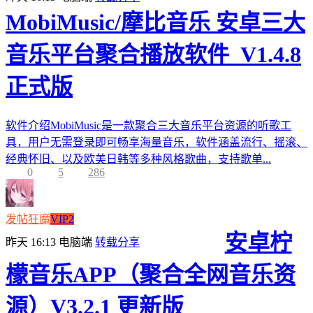
MobiMusic/摩比音乐 安卓三大
音乐平台聚合播放软件_V1.4.8
正式版
软件介绍MobiMusic是一款聚合三大音乐平台资源的听歌工
具，用户无需登录即可畅享海量音乐，软件涵盖流行、摇滚、
经典怀旧、以及欧美日韩等多种风格歌曲，支持歌单...
0
5
286
发帖狂魔
VIP2
安卓柠
昨天 16:13
电脑端
转载分享
檬音乐APP（聚合全网音乐资
源）V3.2.1 更新版